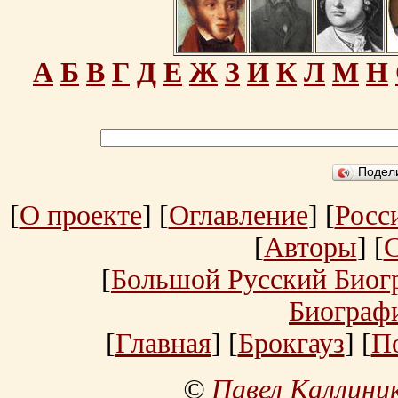
А
Б
В
Г
Д
Е
Ж
З
И
К
Л
М
Н
Подел
[
О проекте
] [
Оглавление
] [
Росс
[
Авторы
] [
[
Большой Русский Биог
Биограф
[
Главная
] [
Брокгауз
] [
П
©
Павел Каллини