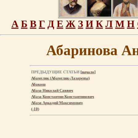
А
Б
В
Г
Д
Е
Ж
З
И
К
Л
М
Н
Абаринова А
ПРЕДЫДУЩИЕ СТАТЬИ
[
начало
]
Абамелик (Абамелик-Лазаревы)
Абакош
Абаза Николай Саввич
Абаза Константин Константинович
Абаза Аркадий Максимович
(
-10
)