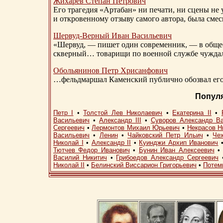
Жихарев Степан Петрович
Его трагедия «Артабан» ни печати, ни сцены не 
и откровенному отзыву самого автора, была сме
Шервуд-Верный
Иван Васильевич
«Шервуд, — пишет один современник, — в общест
скверный… товарищи по военной службе чуждали
Обольянинов Петр Хрисанфович
…фельдмаршал Каменский публично обозвал его 
Попул
Петр I
•
Толстой Лев Николаевич
•
Екатерина II
•
Васильевич
•
Александр III
•
Суворов Александр В
Сергеевич
•
Лермонтов Михаил Юрьевич
•
Некрасов Н
Васильевич
•
Ленин
•
Чайковский Петр Ильич
•
Че
Николай I
•
Александр II
•
Куинджи Архип Иванович
Тютчев Федор Иванович
•
Бунин Иван Алексеевич
Василий Никитич
•
Грибоедов Александр Сергеевич
Николай II
•
Белинский Виссарион Григорьевич
•
Потем