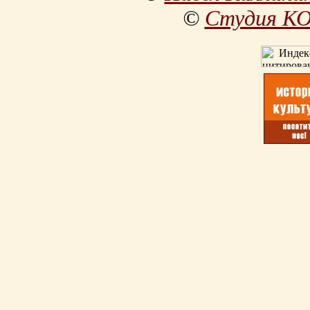
©
Студия К