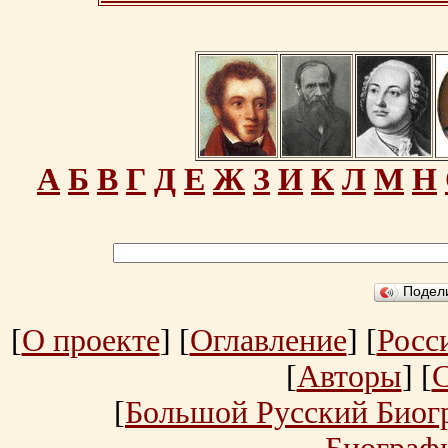
А
Б
В
Г
Д
Е
Ж
З
И
К
Л
М
Н
Подел
[
О проекте
] [
Оглавление
] [
Росс
[
Авторы
] [
[
Большой Русский Биог