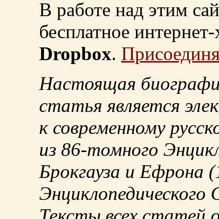
В работе над этим са
бесплатное интернет
Dropbox
.
Присоединя
Настоящая биографи
статья является эле
к современному русск
из
86-томного
Энцикл
Брокгауза и Ефрона
(
Энциклопедического С
Тексты всех статей 