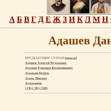
А
Б
В
Г
Д
Е
Ж
З
И
К
Л
М
Н
Адашев Да
ПРЕДЫДУЩИЕ СТАТЬИ
[
начало
]
Адашев Алексей Федорович
Адамюк Емилиан Валентинович
Адамьян Петрос
Адамс Михаил
Адамовичи
(
-10
) (
-50
) (
-100
)