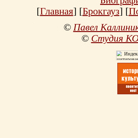
Биограф
[
Главная
] [
Брокгауз
] [
П
©
Павел Каллини
©
Студия К