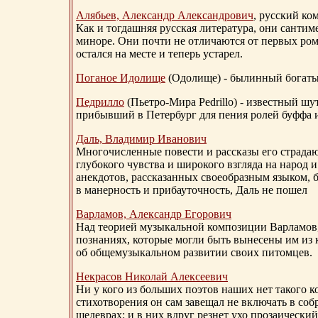
Алябьев, Александр Александрович
, русский ко
Как и тогдашняя русская литература, они сантим
миноре. Они почти не отличаются от первых ром
остался на месте и теперь устарел.
Поганое Идолище
(Одолище) - былинный богат
Педрилло
(Пьетро-Мира Pedrillo) - известный ш
прибывший в Петербург для пения ролей буффа и
Даль, Владимир Иванович
Многочисленные повести и рассказы его страдаю
глубокого чувства и широкого взгляда на народ 
анекдотов, рассказанных своеобразным языком, 
в манерность и прибауточность, Даль не пошел
Варламов, Александр Егорович
Над теорией музыкальной композиции Варламов
познаниях, которые могли быть вынесены им из к
об общемузыкальном развитии своих питомцев.
Некрасов Николай Алексеевич
Ни у кого из больших поэтов наших нет такого к
стихотворения он сам завещал не включать в соб
шедеврах: и в них вдруг резнет ухо прозаический