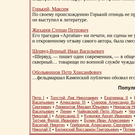
Горький, Максим
По своему происхождению Горький отнюдь не пр
он выступил в литературе.
Жихарев Степан Петрович
Его трагедия «Артабан» ни печати, ни сцены не 
и откровенному отзыву самого автора, была сме
Шервуд-Верный
Иван Васильевич
«Шервуд, — пишет один современник, — в общест
скверный… товарищи по военной службе чуждали
Обольянинов Петр Хрисанфович
…фельдмаршал Каменский публично обозвал его 
Попул
Петр I
•
Толстой Лев Николаевич
•
Екатерина II
•
Васильевич
•
Александр III
•
Суворов Александр В
Сергеевич
•
Лермонтов Михаил Юрьевич
•
Некрасов Н
Васильевич
•
Ленин
•
Чайковский Петр Ильич
•
Че
Николай I
•
Александр II
•
Куинджи Архип Иванович
Тютчев Федор Иванович
•
Бунин Иван Алексеевич
Василий Никитич
•
Грибоедов Александр Сергеевич
Николай II
•
Белинский Виссарион Григорьевич
•
Потем