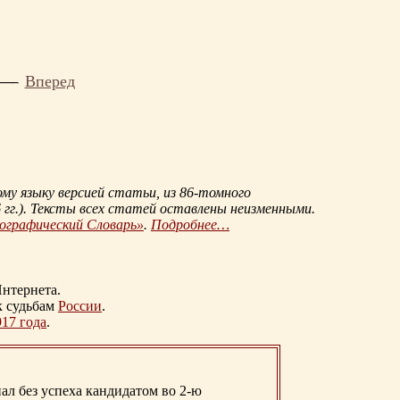
Вперед
му языку версией статьи, из
86-томного
гг.
). Тексты всех статей оставлены неизменными.
иографический Словарь»
.
Подробнее…
нтернета.
к судьбам
России
.
917 года
.
ал без успеха кандидатом во 2-ю