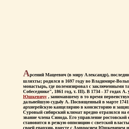
А
рсений Мацеевич (в миру Александр), послед
шляхты; родился в 1697 году во Владимире-Волын
монастырь, где полемизировал с заключенными т
Собеседнике", 1861 год, т. III). В 1734 - 37 год
Юшкевичу
, занимавшему в то время первенствую
дальнейшую судьбу А. Посвященный в марте 1741 
архиерейскую канцелярию в консисторию и защища
Суровый сибирский климат вредно отразился на ег
звание члена Синода. Его управление ростовской 
становится в резкую оппозицию с светской власт
своей епархии, вместе с Амвросием Юшкевичем на