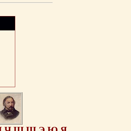
Ц
Ч
Ш
Щ
Э
Ю
Я