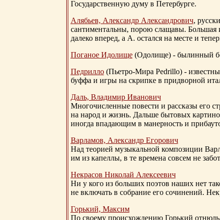
Государственную думу в Петербурге.
Алябьев, Александр Александрович
, русск
сантиментальны, порою слащавы. Большая и
далеко вперед, а А. остался на месте и тепер
Поганое Идолище
(Одолище) - былинный 
Педрилло
(Пьетро-Мира Pedrillo) - извест
буффа и игры на скрипке в придворной ита
Даль, Владимир Иванович
Многочисленные повести и рассказы его стр
на народ и жизнь. Дальше бытовых картино
иногда впадающим в манерность и прибауто
Варламов, Александр Егорович
Над теорией музыкальной композиции Вар
им из капеллы, в те времена совсем не за
Некрасов Николай Алексеевич
Ни у кого из больших поэтов наших нет так
не включать в собрание его сочинений. Нек
Горький, Максим
По своему происхождению Горький отнюдь 