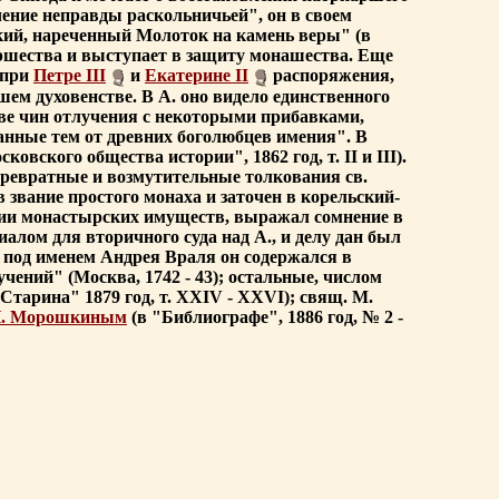
ение неправды раскольничьей", он в своем
кий, нареченный Молоток на камень веры" (в
иаршества и выступает в защиту монашества. Еще
 при
Петре III
и
Екатерине II
распоряжения,
м духовенстве. В А. оно видело единственного
тове чин отлучения с некоторыми прибавками,
ные тем от древних боголюбцев имения". В
вского общества истории", 1862 год, т. II и III).
 превратные и возмутительные толкования св.
в звание простого монаха и заточен в корельский-
ании монастырских имуществ, выражал сомнение в
иалом для вторичного суда над А., и делу дан был
 под именем Андрея Враля он содержался в
чений" (Москва, 1742 - 43); остальные, числом
Старина" 1879 год, т. XXIV - XXVI); свящ. М.
. Морошкиным
(в "Библиографе", 1886 год, № 2 -