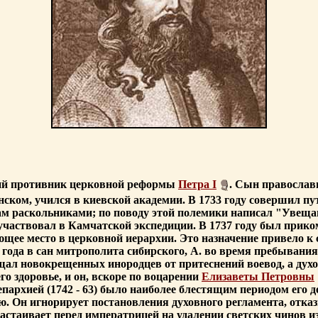
ний противник церковной реформы
Петра I
. Сын православ
ском, учился в киевской академии. В 1733 году совершил п
ам раскольниками; по поводу этой полемики написал "Увеща
ах А. участвовал в Камчатской экспедиции. В 1737 году был пр
щее место в церковной иерархии. Это назначение привело к
года в сан митрополита сибирского, А. во время пребывания
л новокрещенных инородцев от притеснений воевод, а духове
о здоровье, и он, вскоре по воцарении
Елизаветы Петровны
епархией (1742 - 63) было наиболее блестящим периодом его 
ью. Он игнорирует постановления духовного регламента, от
стаивает перед императрицей на удалении светских чинов и