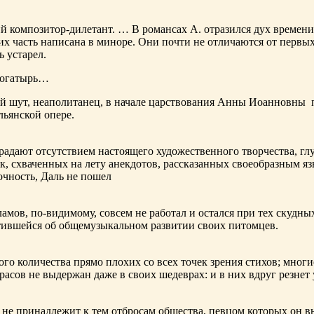
ий композитор-дилетант. … В романсах А. отразился дух времени
х часть написана в миноре. Они почти не отличаются от первы
ь устарел.
богатырь…
ный шут, неаполитанец, в начале царствования Анны Иоанновны
льянской опере.
адают отсутствием настоящего художественного творчества, глу
к, схваченных на лету анекдотов, рассказанных своеобразным яз
чность, Даль не пошел
ламов,
по-видимому
, совсем не работал и остался при тех скудн
ботившейся об общемузыкальном развитии своих питомцев.
ого количества прямо плохих со всех точек зрения стихов; многи
расов не выдержан даже в своих шедеврах: и в них вдруг резнет
не принадлежит к тем отбросам общества, певцом которых он в