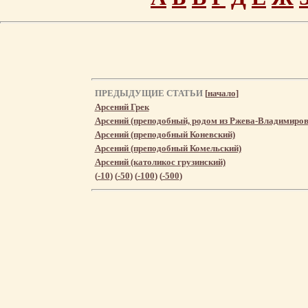
ПРЕДЫДУЩИЕ СТАТЬИ
[
начало
]
Арсений Грек
Арсений (преподобный, родом из Ржева-Владимиров
Арсений (преподобный Коневский)
Арсений (преподобный Комельский)
Арсений (католикос грузинский)
(
-10
) (
-50
) (
-100
) (
-500
)