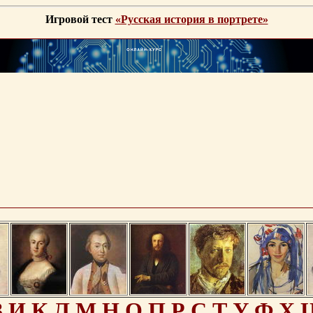
Игровой тест
«Русская история в портрете»
З
И
К
Л
М
Н
О
П
Р
С
Т
У
Ф
Х