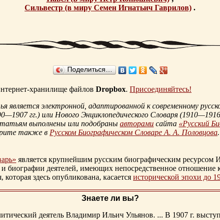
Сильвестр (в миру Семен Игнатьич Гаврилов)
.
Поделиться…
 интернет-хранилище файлов
Dropbox
.
Присоединяйтесь!
 является электронной, адаптированной к современному русско
90—1907 гг.
) или Нового Энциклопедического Словаря (
1910—1916 
статьям выполнены или подобраны
авторами
сайта
«Русский Б
трите также в
Русском Биографическом Словаре А. А. Половцова
.
варь»
является крупнейшим русским биографическим ресурсом И
 и биографии деятелей, имеющих непосредственное отношение 
которая здесь опубликована, касается
исторической эпохи до 1
Знаете ли вы?
тический деятель Владимир Ильич Ульянов. ... В 1907 г. выступ