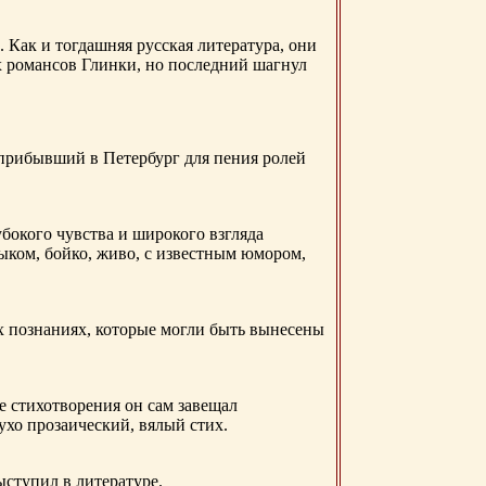
. Как и тогдашняя русская литература, они
х романсов Глинки, но последний шагнул
 прибывший в Петербург для пения ролей
бокого чувства и широкого взгляда
ыком, бойко, живо, с известным юмором,
ых познаниях, которые могли быть вынесены
е стихотворения он сам завещал
 ухо прозаический, вялый стих.
ыступил в литературе.