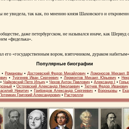
ы не увидела, так как, по мнению князя Шаховского и откровенн
обществе, даже петербургском, не назывался иначе, как Шерву
енем «фиделька».
 его «государственным вором, взяточником, дураком набитым»
Популярные биографии
I
•
Романовы
•
Достоевский Федор Михайлович
•
Ломоносов Михаил В
ович
•
Тургенев Иван Сергеевич
•
Лермонтов Михаил Юрьевич
•
Нек
•
Чайковский Петр Ильич
•
Чехов Антон Павлович
•
Александр I
•
Горь
розный
•
Островский Александр Николаевич
•
Тютчев Федор Иванович
асилий Никитич
•
Грибоедов Александр Сергеевич
•
Воронцовы
•
Ека
Потемкин Григорий Александрович
•
Растрелли