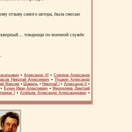
ому отзыву самого автора, была смесью
д скверный… товарищи по военной службе
.
асильевич
•
Александр III
•
Суворов Александр
расов Николай Алексеевич
•
Пушкин Александр
кий Максим
•
Шамиль
•
Николай I
•
Александр II
•
•
Бунин Иван Алексеевич
•
Менделеев Дмитрий
терина I
•
Алябьев Александр Александрович
•