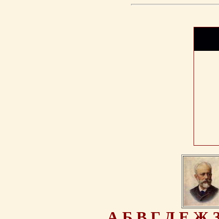
А
Б
В
Г
Д
Е
Ж