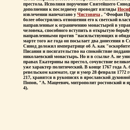
престола. Исполняя поручение Святейшего Синод
дополнении к последнему проводит взгляды
Иосиф
извлечении напечатано у
Чистовича
, "Феофан Про
более обострились отношения его к светской вла
направленные к ограничению монастырей в управл
человека, способного вступить в открытую борьбу
направленными против "насильствующих и обидя
марте того же года он посылает два донесения в Си
Синод доложил императрице об А. как "оскорбител
Писания и посягательство на спокойствие подданны
николаевский монастырь. Но и в ссылке А. не у
правах Екатерины на престол, сочувствие велик
уже характер политический. В конце 1767 года А
ревельском каземате, где и умер 28 февраля 1772
217, хранятся в рукописях в ярославской духовно
Попов, "А. Мацеевич, митрополит ростовский и яр
4).