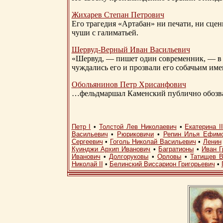
Жихарев Степан Петрович
Его трагедия «Артабан» ни печати, ни сцен
чуши с галиматьей.
Шервуд-Верный
Иван Васильевич
«Шервуд, — пишет один современник, — в 
чуждались его и прозвали его собачьим им
Обольянинов Петр Хрисанфович
…фельдмаршал Каменский публично обозвал
Петр I
•
Толстой Лев Николаевич
•
Екатерина I
Васильевич
•
Рюриковичи
•
Репин Илья Ефим
Сергеевич
•
Гоголь Николай Васильевич
•
Ленин
Куинджи Архип Иванович
•
Багратионы
•
Иван Г
Иванович
•
Долгоруковы
•
Орловы
•
Татищев В
Николай II
•
Белинский Виссарион Григорьевич
•