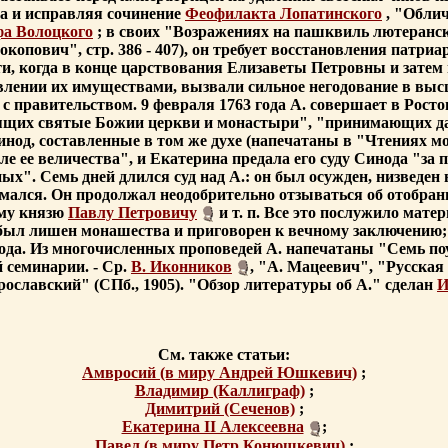
а и исправляя сочинение
Феофилакта Лопатинского
, "Облич
а Волоцкого
; в своих "Возражениях на пашквиль лютеранс
копович", стр. 386 - 407), он требует восстановления патр
сти, когда в конце царствования Елизаветы Петровны и затем
ении их имуществами, вызвали сильное негодование в высше
 с правительством. 9 февраля 1763 года А. совершает в Рос
щих святые Божии церкви и монастыри", "принимающих дан
нод, составленные в том же духе (напечатаны в "Чтениях моско
е ее величества", и Екатерина предала его суду Синода "за
х". Семь дней длился суд над А.: он был осужден, низведен 
нимался. Он продолжал неодобрительно отзываться об отобр
ому князю
Павлу Петровичу
и т. п. Все это послужило матер
. был лишен монашества и приговорен к вечному заключению;
 года. Из многочисленных проповедей А. напечатаны "Семь поу
й семинарии. - Ср.
В. Иконников
, "А. Мацеевич", "Русская 
ославский" (СПб., 1905). "Обзор литературы об А." сделан
И
См. также статьи:
Амвросий (в миру Андрей Юшкевич)
;
Владимир (Каллиграф)
;
Димитрий (Сеченов)
;
Екатерина II Алексеевна
;
Павел (в миру Петр Конюшкевич)
;