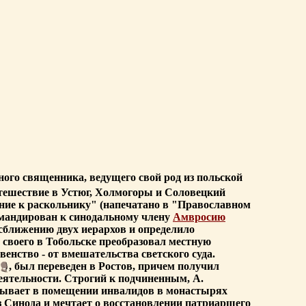
ного священника, ведущего свой род из польской
утешествие в Устюг, Холмогоры и Соловецкий
ние к раскольнику" (напечатано в "Православном
икомандирован к синодальному члену
Амвросию
 сближению двух иерархов и определило
 своего в Тобольске преобразовал местную
нство - от вмешательства светского суда.
, был переведен в Ростов, причем получил
деятельности. Строгий к подчиненным, А.
казывает в помещении инвалидов в монастырях
з Синода и мечтает о восстановлении патриаршего