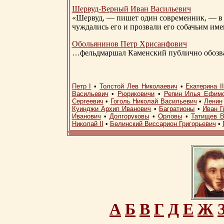
Шервуд-Верный
Иван Васильевич
«Шервуд, — пишет один современник, — в 
чуждались его и прозвали его собачьим им
Обольянинов Петр Хрисанфович
…фельдмаршал Каменский публично обозвал
Петр I
•
Толстой Лев Николаевич
•
Екатерина I
Васильевич
•
Рюриковичи
•
Репин Илья Ефим
Сергеевич
•
Гоголь Николай Васильевич
•
Ленин
Куинджи Архип Иванович
•
Багратионы
•
Иван Г
Иванович
•
Долгоруковы
•
Орловы
•
Татищев В
Николай II
•
Белинский Виссарион Григорьевич
•
А
Б
В
Г
Д
Е
Ж