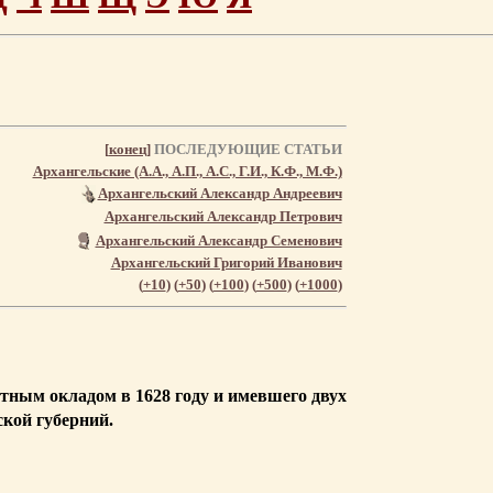
[
конец
]
ПОСЛЕДУЮЩИЕ СТАТЬИ
Архангельские (А.А., А.П., А.С., Г.И., К.Ф., М.Ф.)
Архангельский Александр Андреевич
Архангельский Александр Петрович
Архангельский Александр Семенович
Архангельский Григорий Иванович
(
+10
) (
+50
) (
+100
) (
+500
) (
+1000
)
тным окладом в 1628 году и имевшего двух
ской губерний.