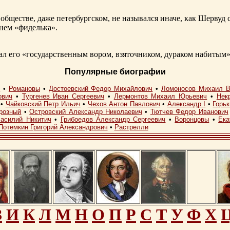
обществе, даже петербургском, не назывался иначе, как Шерву
енем «фиделька».
 его «государственным вором, взяточником, дураком набитым»
Популярные биографии
I
•
Романовы
•
Достоевский Федор Михайлович
•
Ломоносов Михаил В
ович
•
Тургенев Иван Сергеевич
•
Лермонтов Михаил Юрьевич
•
Нек
•
Чайковский Петр Ильич
•
Чехов Антон Павлович
•
Александр I
•
Горь
розный
•
Островский Александр Николаевич
•
Тютчев Федор Иванович
асилий Никитич
•
Грибоедов Александр Сергеевич
•
Воронцовы
•
Ека
Потемкин Григорий Александрович
•
Растрелли
З
И
К
Л
М
Н
О
П
Р
С
Т
У
Ф
Х