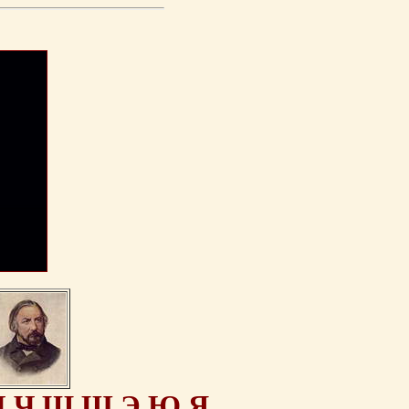
Ц
Ч
Ш
Щ
Э
Ю
Я