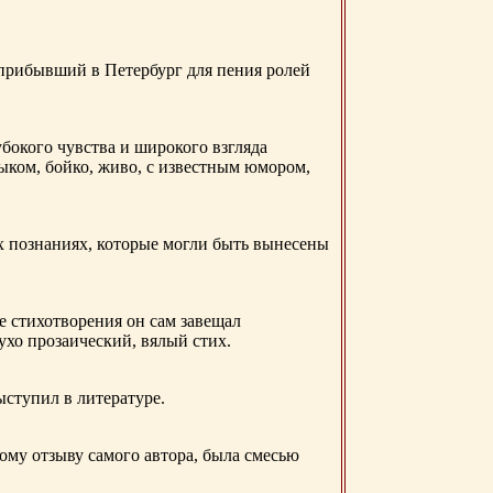
 прибывший в Петербург для пения ролей
бокого чувства и широкого взгляда
ыком, бойко, живо, с известным юмором,
ых познаниях, которые могли быть вынесены
е стихотворения он сам завещал
 ухо прозаический, вялый стих.
ыступил в литературе.
ому отзыву самого автора, была смесью