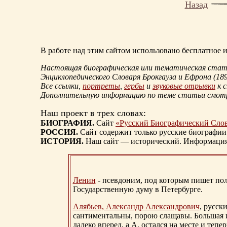
Назад
В работе над этим сайтом использовано бесплатное
Настоящая биографическая или тематическая статья
Энциклопедического Словаря Брокгауза и Ефрона
(18
Все ссылки,
портреты
,
гербы
и
звуковые отрывки
к 
Дополнительную информацию по теме статьи смо
Наш проект в трех словах:
БИОГРАФИЯ.
Сайт
«Русский Биографический Сло
РОССИЯ.
Сайт содержит только русские биографии
ИСТОРИЯ.
Наш сайт — исторический. Информация, 
Ленин
- псевдоним, под которым пишет поли
Государственную думу в Петербурге.
Алябьев, Александр Александрович
, русск
сантиментальны, порою слащавы. Большая и
далеко вперед, а А. остался на месте и тепер