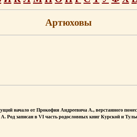
Артюховы
дущий начало от Прокофия Андреевича А., верстанного помес
А. Род записан в VI часть родословных книг Курской и Туль