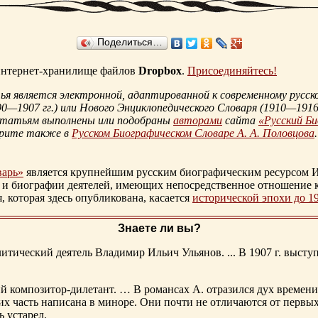
Поделиться…
 интернет-хранилище файлов
Dropbox
.
Присоединяйтесь!
 является электронной, адаптированной к современному русско
90—1907 гг.
) или Нового Энциклопедического Словаря (
1910—1916 
статьям выполнены или подобраны
авторами
сайта
«Русский Б
трите также в
Русском Биографическом Словаре А. А. Половцова
.
варь»
является крупнейшим русским биографическим ресурсом И
 и биографии деятелей, имеющих непосредственное отношение 
которая здесь опубликована, касается
исторической эпохи до 1
Знаете ли вы?
тический деятель Владимир Ильич Ульянов. ... В 1907 г. выступ
ий композитор-дилетант. … В романсах А. отразился дух времени
х часть написана в миноре. Они почти не отличаются от первы
ь устарел.