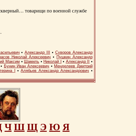
д скверный… товарищи по военной службе
.
асильевич
•
Александр III
•
Суворов Александр
расов Николай Алексеевич
•
Пушкин Александр
кий Максим
•
Шамиль
•
Николай I
•
Александр II
•
•
Бунин Иван Алексеевич
•
Менделеев Дмитрий
терина I
•
Алябьев Александр Александрович
•
Ц
Ч
Ш
Щ
Э
Ю
Я