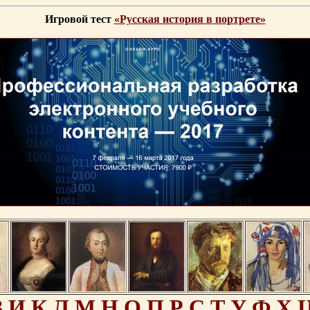
Игровой тест
«Русская история в портрете»
З
И
К
Л
М
Н
О
П
Р
С
Т
У
Ф
Х