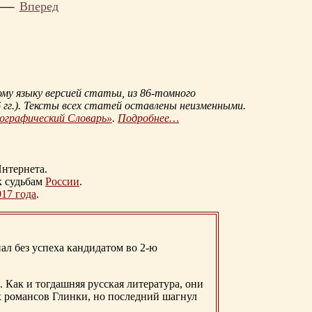
Вперед
му языку версией статьи, из
86-томного
гг.
). Тексты всех статей оставлены неизменными.
иографический Словарь»
.
Подробнее…
нтернета.
к судьбам
России
.
917 года
.
ал без успеха кандидатом во 2-ю
. Как и тогдашняя русская литература, они
х романсов Глинки, но последний шагнул