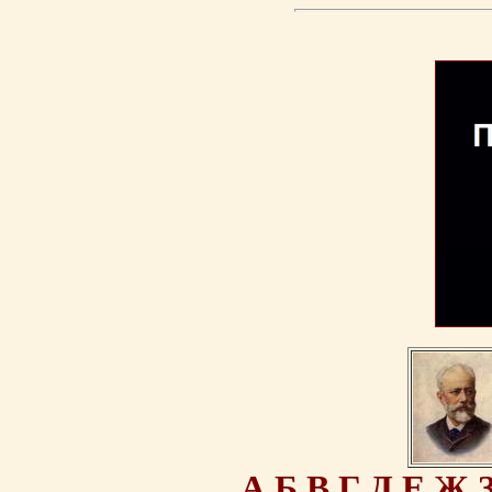
А
Б
В
Г
Д
Е
Ж