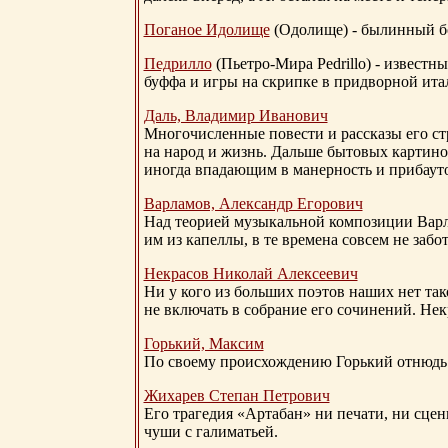
Поганое Идолище
(Одолище) - былинный 
Педрилло
(Пьетро-Мира Pedrillo) - извест
буффа и игры на скрипке в придворной ита
Даль, Владимир Иванович
Многочисленные повести и рассказы его стр
на народ и жизнь. Дальше бытовых картино
иногда впадающим в манерность и прибауто
Варламов, Александр Егорович
Над теорией музыкальной композиции Вар
им из капеллы, в те времена совсем не за
Некрасов Николай Алексеевич
Ни у кого из больших поэтов наших нет так
не включать в собрание его сочинений. Нек
Горький, Максим
По своему происхождению Горький отнюдь 
Жихарев Степан Петрович
Его трагедия «Артабан» ни печати, ни сцен
чуши с галиматьей.