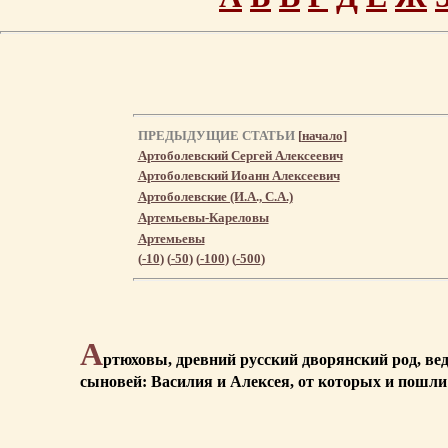
ПРЕДЫДУЩИЕ СТАТЬИ
[
начало
]
Артоболевский Сергей Алексеевич
Артоболевский Иоанн Алексеевич
Артоболевские (И.А., С.А.)
Артемьевы-Кареловы
Артемьевы
(
-10
) (
-50
) (
-100
) (
-500
)
А
ртюховы, древний русский дворянский род, ве
сыновей: Василия и Алексея, от которых и пошли 