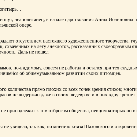
богатырь…
ный шут, неаполитанец, в начале царствования Анны Иоанновны
льянской опере.
адают отсутствием настоящего художественного творчества, глу
к, схваченных на лету анекдотов, рассказанных своеобразным яз
чность, Даль не пошел
ламов,
по-видимому
, совсем не работал и остался при тех скудн
ботившейся об общемузыкальном развитии своих питомцев.
ого количества прямо плохих со всех точек зрения стихов; многи
расов не выдержан даже в своих шедеврах: и в них вдруг резнет
не принадлежит к тем отбросам общества, певцом которых он в
ы не увидела, так как, по мнению князя Шаховского и откровенн