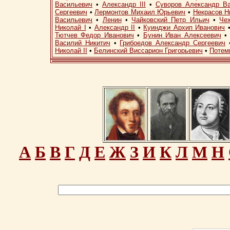
Васильевич
•
Александр III
•
Суворов Александр В
Сергеевич
•
Лермонтов Михаил Юрьевич
•
Некрасов Н
Васильевич
•
Ленин
•
Чайковский Петр Ильич
•
Че
Николай I
•
Александр II
•
Куинджи Архип Иванович
Тютчев Федор Иванович
•
Бунин Иван Алексеевич
Василий Никитич
•
Грибоедов Александр Сергеевич
Николай II
•
Белинский Виссарион Григорьевич
•
Потем
А
Б
В
Г
Д
Е
Ж
З
И
К
Л
М
Н