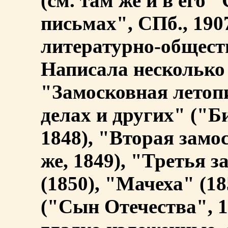
(см. там же и в его 
письмах", СПб., 190
литературно-общест
Написала несколько
"Замосковная летоп
делах и других" ("Б
1848), "Вторая замо
же, 1849), "Третья 
(1850), "Мачеха" (1
("Сын Отечества", 1