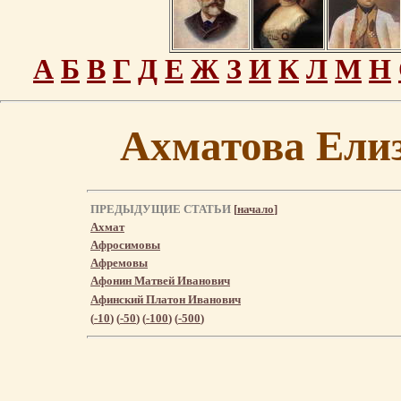
А
Б
В
Г
Д
Е
Ж
З
И
К
Л
М
Н
Ахматова Ели
ПРЕДЫДУЩИЕ СТАТЬИ
[
начало
]
Ахмат
Афросимовы
Афремовы
Афонин Матвей Иванович
Афинский Платон Иванович
(
-10
) (
-50
) (
-100
) (
-500
)