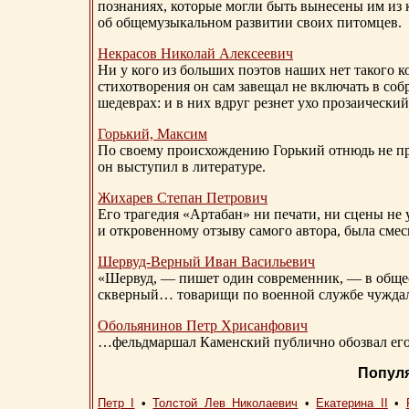
познаниях, которые могли быть вынесены им из к
об общемузыкальном развитии своих питомцев.
Некрасов Николай Алексеевич
Ни у кого из больших поэтов наших нет такого к
стихотворения он сам завещал не включать в соб
шедеврах: и в них вдруг резнет ухо прозаический
Горький, Максим
По своему происхождению Горький отнюдь не пр
он выступил в литературе.
Жихарев Степан Петрович
Его трагедия «Артабан» ни печати, ни сцены не 
и откровенному отзыву самого автора, была сме
Шервуд-Верный
Иван Васильевич
«Шервуд, — пишет один современник, — в общест
скверный… товарищи по военной службе чуждали
Обольянинов Петр Хрисанфович
…фельдмаршал Каменский публично обозвал его 
Попул
Петр I
•
Толстой Лев Николаевич
•
Екатерина II
•