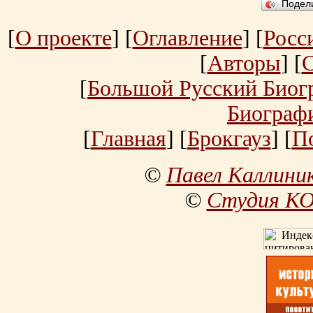
Подел
[
О проекте
] [
Оглавление
] [
Росс
[
Авторы
] [
[
Большой Русский Биог
Биограф
[
Главная
] [
Брокгауз
] [
П
©
Павел Каллини
©
Студия К