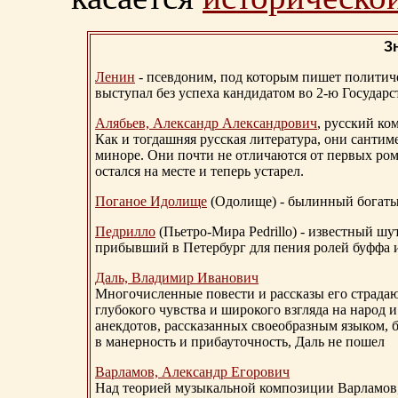
З
Ленин
- псевдоним, под которым пишет политичес
выступал без успеха кандидатом во 2-ю Государ
Алябьев, Александр Александрович
, русский ко
Как и тогдашняя русская литература, они сантим
миноре. Они почти не отличаются от первых ром
остался на месте и теперь устарел.
Поганое Идолище
(Одолище) - былинный богат
Педрилло
(Пьетро-Мира Pedrillo) - известный ш
прибывший в Петербург для пения ролей буффа и
Даль, Владимир Иванович
Многочисленные повести и рассказы его страдаю
глубокого чувства и широкого взгляда на народ 
анекдотов, рассказанных своеобразным языком, 
в манерность и прибауточность, Даль не пошел
Варламов, Александр Егорович
Над теорией музыкальной композиции Варламов