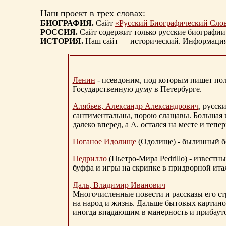
Наш проект в трех словах:
БИОГРАФИЯ.
Сайт
«Русский Биографический Сло
РОССИЯ.
Сайт содержит только русские биографии
ИСТОРИЯ.
Наш сайт — исторический. Информация, 
Ленин
- псевдоним, под которым пишет поли
Государственную думу в Петербурге.
Алябьев, Александр Александрович
, русск
сантиментальны, порою слащавы. Большая и
далеко вперед, а А. остался на месте и тепер
Поганое Идолище
(Одолище) - былинный 
Педрилло
(Пьетро-Мира Pedrillo) - извест
буффа и игры на скрипке в придворной ита
Даль, Владимир Иванович
Многочисленные повести и рассказы его стр
на народ и жизнь. Дальше бытовых картино
иногда впадающим в манерность и прибауто