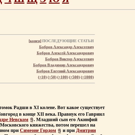
[
конец
]
ПОСЛЕДУЮЩИЕ СТАТЬИ
Бобров Александр Алексеевич
Бобров Алексей Александрович
Бобров Виктор Алексеевич
Бобров Владимир Александрович
Бобров Евгений Александрович
(
+10
) (
+50
) (
+100
) (
+500
) (
+1000
)
мок Радши в XI колене. Вот какое существует
вгород в конце XII века. Правнук его Гавриил
ндре Невском
. Младший сын его Акинфий
 Московского княжества, потом перешел на
рином при
Симеоне Гордом
и при
Дмитрии