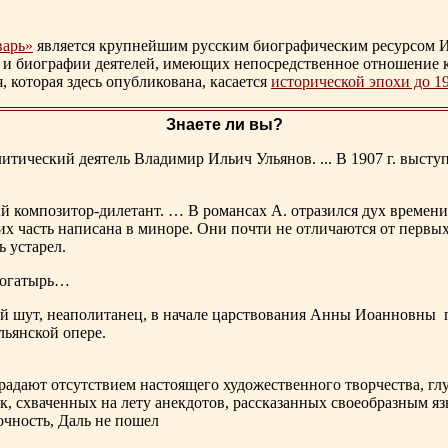
варь»
является крупнейшим русским биографическим ресурсом И
 и биографии деятелей, имеющих непосредственное отношение 
которая здесь опубликована, касается
исторической эпохи до 1
Знаете ли вы?
тический деятель Владимир Ильич Ульянов. ... В 1907 г. выступ
ий композитор-дилетант. … В романсах А. отразился дух времени
х часть написана в миноре. Они почти не отличаются от первы
ь устарел.
богатырь…
ный шут, неаполитанец, в начале царствования Анны Иоанновны
льянской опере.
адают отсутствием настоящего художественного творчества, глу
к, схваченных на лету анекдотов, рассказанных своеобразным яз
чность, Даль не пошел