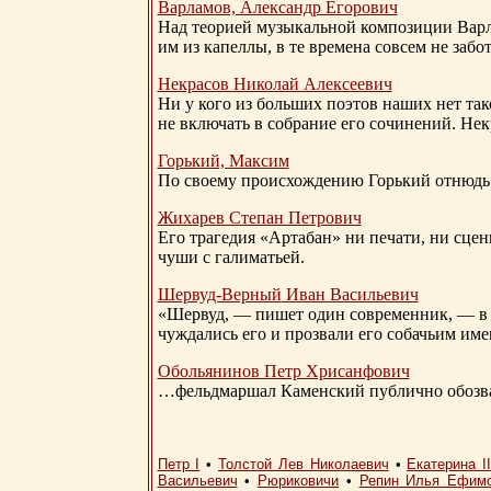
Варламов, Александр Егорович
Над теорией музыкальной композиции Вар
им из капеллы, в те времена совсем не за
Некрасов Николай Алексеевич
Ни у кого из больших поэтов наших нет так
не включать в собрание его сочинений. Нек
Горький, Максим
По своему происхождению Горький отнюдь 
Жихарев Степан Петрович
Его трагедия «Артабан» ни печати, ни сцен
чуши с галиматьей.
Шервуд-Верный
Иван Васильевич
«Шервуд, — пишет один современник, — в 
чуждались его и прозвали его собачьим им
Обольянинов Петр Хрисанфович
…фельдмаршал Каменский публично обозвал
Петр I
•
Толстой Лев Николаевич
•
Екатерина I
Васильевич
•
Рюриковичи
•
Репин Илья Ефим