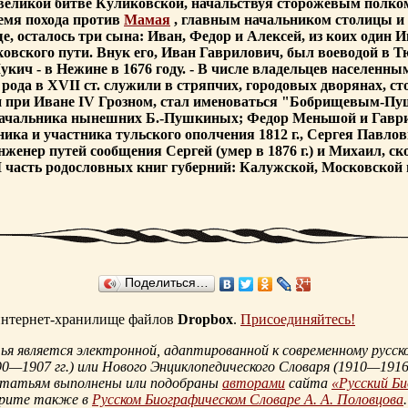
 великой битве Куликовской, начальствуя сторожевым полко
емя похода против
Мамая
, главным начальником столицы и 
 осталось три сына: Иван, Федор и Алексей, из коих один 
вского пути. Внук его, Иван Гаврилович, был воеводой в Тю
Лукич - в Нежине в 1676 году. - В числе владельцев населенны
да в XVII ст. служили в стряпчих, городовых дворянах, ст
 при Иване IV Грозном, стал именоваться "Бобрищевым-Пу
ачальника нынешних Б.-Пушкиных; Федор Меньшой и Гаврила
ка и участника тульского ополчения 1812 г., Сергея Павлови
женер путей сообщения Сергей (умер в 1876 г.) и Михаил, ск
 часть родословных книг губерний: Калужской, Московской и
Поделиться…
 интернет-хранилище файлов
Dropbox
.
Присоединяйтесь!
 является электронной, адаптированной к современному русско
90—1907 гг.
) или Нового Энциклопедического Словаря (
1910—1916 
статьям выполнены или подобраны
авторами
сайта
«Русский Б
трите также в
Русском Биографическом Словаре А. А. Половцова
.