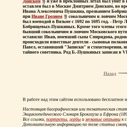
Донском
и уже в преклонных летах был убит в
оставлен был в Москве Дмитрием Донским, во вр
Ивана Алексеевича Пушкина, прозванием Бобрище,
при
Иване Грозном
сокольничим и ловчим Моско
был воеводой в Вязьме с 1692 по 1695 год. - Петр 
Бобрищевых-Пушкиных. Кроме того члены этого ро
бывший сокольничим и ловчим Московского пути
оставили: Иван, имевший сына Спиридона, родон
происходили известные деятели - сыновья полковни
Павел, оставивший "Записки" и стихотворения, ин
тайного советника. Род Б.-Пушкиных записан в VI
Назад
В работе над этим сайтом использовано бесплатное
Настоящая биографическая или тематическая статья
Энциклопедического Словаря Брокгауза и Ефрона
(18
Все ссылки,
портреты
,
гербы
и
звуковые отрывки
к 
Дополнительную информацию по теме статьи смо