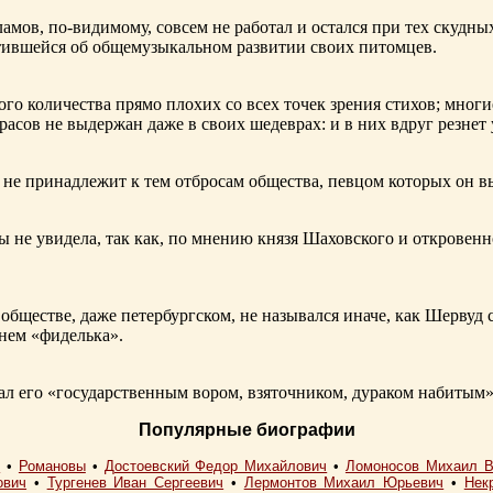
ламов,
по-видимому
, совсем не работал и остался при тех скудн
ботившейся об общемузыкальном развитии своих питомцев.
ого количества прямо плохих со всех точек зрения стихов; многи
расов не выдержан даже в своих шедеврах: и в них вдруг резнет
не принадлежит к тем отбросам общества, певцом которых он в
ы не увидела, так как, по мнению князя Шаховского и откровенн
обществе, даже петербургском, не назывался иначе, как Шерву
енем «фиделька».
 его «государственным вором, взяточником, дураком набитым»
Популярные биографии
I
•
Романовы
•
Достоевский Федор Михайлович
•
Ломоносов Михаил В
ович
•
Тургенев Иван Сергеевич
•
Лермонтов Михаил Юрьевич
•
Нек