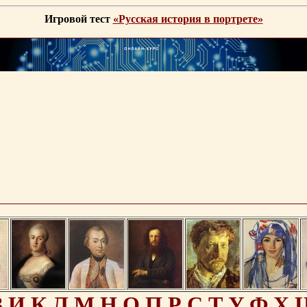
Игровой тест
«Русская история в портрете»
З
И
К
Л
М
Н
О
П
Р
С
Т
У
Ф
Х