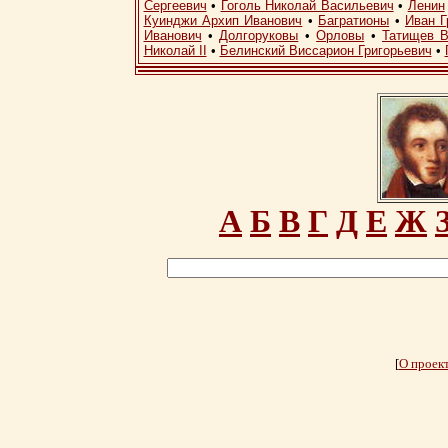
Сергеевич
•
Гоголь Николай Васильевич
•
Ленин
Куинджи Архип Иванович
•
Багратионы
•
Иван Г
Иванович
•
Долгоруковы
•
Орловы
•
Татищев В
Николай II
•
Белинский Виссарион Григорьевич
•
А
Б
В
Г
Д
Е
Ж
[
О проек