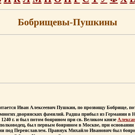
Бобрищевы-Пушкины
тается Иван Алексеевич Пушкин, по прозвищу Бобрище, пото
многих дворянских фамилий. Радша прибыл из Германии в Но
1240 г. и был потом боярином при св. Великом князе
Алекса
полководец, был первым боярином в Москве, при основании
ении под Переяславлем. Правнук Михайло Иванович был боя