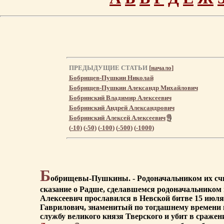
ПРЕДЫДУЩИЕ СТАТЬИ
[
начало
]
Бобрищев-Пушкин Николай
Бобрищев-Пушкин Александр Михайлович
Бобринский Владимир Алексеевич
Бобринский Андрей Александрович
Бобринский Алексей Алексеевич
(
-10
) (
-50
) (
-100
) (
-500
) (
-1000
)
Б
обрищевы-Пушкины. - Родоначальником их счи
сказание о Радше, сделавшемся родоначальником 
Алексеевич прославился в Невской битве 15 июля 
Гаврилович, знаменитый по тогдашнему времени 
службу великого князя Тверского и убит в сраж