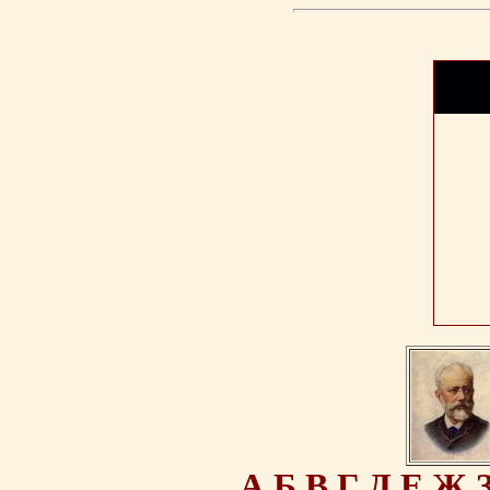
А
Б
В
Г
Д
Е
Ж