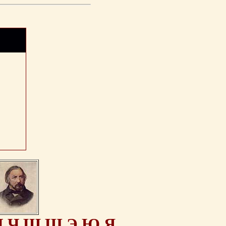
Ц
Ч
Ш
Щ
Э
Ю
Я