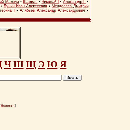
кий Максим
•
Шамиль
•
Николай I
•
Александр II
•
•
Бунин Иван Алексеевич
•
Менделеев Дмитрий
терина I
•
Алябьев Александр Александрович
•
Ц
Ч
Ш
Щ
Э
Ю
Я
[
Новости
]