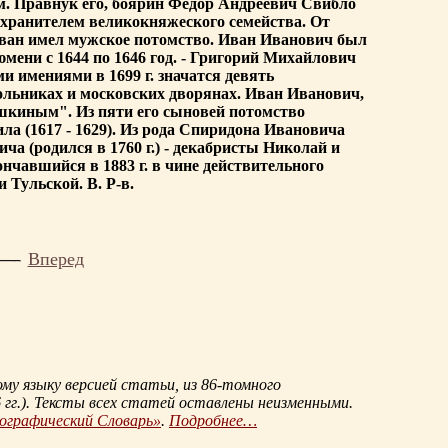
м. Правнук его, боярин Федор Андреевич Свибло
хранителем великокняжеского семейства. От
Иван имел мужское потомство. Иван Иванович был
мени с 1644 по 1646 год. - Григорий Михайлович
ми имениями в 1699 г. значатся девять
ольниках и московских дворянах. Иван Иванович,
шкиным". Из пяти его сыновей потомство
 (1617 - 1629). Из рода Спиридона Ивановича
ча (родился в 1760 г.) - декабристы Николай и
ончавшийся в 1883 г. в чине действительного
 Тульской. В. Р-в.
Вперед
му языку версией статьи, из
86-томного
гг.
). Тексты всех статей оставлены неизменными.
иографический Словарь»
.
Подробнее…