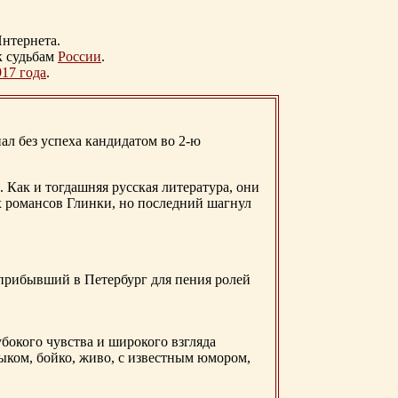
нтернета.
к судьбам
России
.
917 года
.
ал без успеха кандидатом во 2-ю
. Как и тогдашняя русская литература, они
х романсов Глинки, но последний шагнул
 прибывший в Петербург для пения ролей
бокого чувства и широкого взгляда
ыком, бойко, живо, с известным юмором,