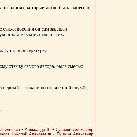
ых познаниях, которые могли быть вынесены
е стихотворения он сам завещал
 ухо прозаический, вялый стих.
ыступил в литературе.
ому отзыву самого автора, была смесью
д скверный… товарищи по военной службе
.
асильевич
•
Александр III
•
Суворов Александр
расов Николай Алексеевич
•
Пушкин Александр