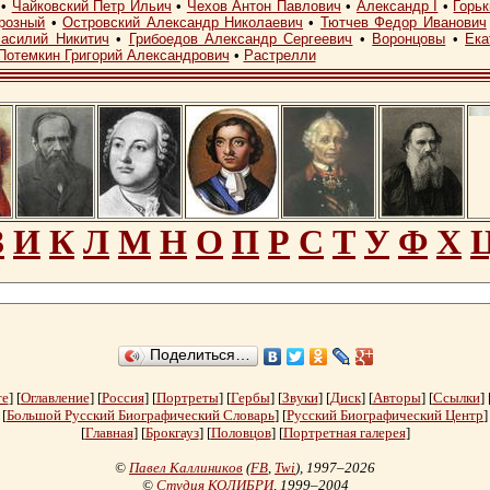
•
Чайковский Петр Ильич
•
Чехов Антон Павлович
•
Александр I
•
Горь
розный
•
Островский Александр Николаевич
•
Тютчев Федор Иванович
асилий Никитич
•
Грибоедов Александр Сергеевич
•
Воронцовы
•
Ека
Потемкин Григорий Александрович
•
Растрелли
З
И
К
Л
М
Н
О
П
Р
С
Т
У
Ф
Х
Поделиться…
те
] [
Оглавление
] [
Россия
] [
Портреты
] [
Гербы
] [
Звуки
] [
Диск
] [
Авторы
] [
Ссылки
] 
[
Большой Русский Биографический Словарь
] [
Русский Биографический Центр
]
[
Главная
] [
Брокгауз
] [
Половцов
] [
Портретная галерея
]
©
Павел Каллиников
(
FB
,
Twi
)
, 1997–2026
©
Студия КОЛИБРИ
, 1999–2004