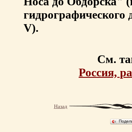
Носа до Обдорска" (
гидрографического д
V).
См. та
Россия, р
Назад
Подел