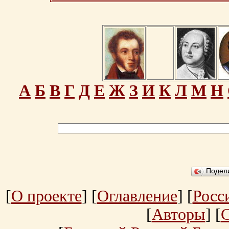
А
Б
В
Г
Д
Е
Ж
З
И
К
Л
М
Н
Подел
[
О проекте
] [
Оглавление
] [
Росс
[
Авторы
] [