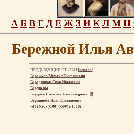
А
Б
В
Г
Д
Е
Ж
З
И
К
Л
М
Н
Бережной Илья Ав
ПРЕДЫДУЩИЕ СТАТЬИ
[
начало
]
Бережков Михаил Николаевич
Бередников Яков Иванович
Бердяевы
Бердяев Николай Александрович
Бердников Илья Степанович
(
-10
) (
-50
) (
-100
) (
-500
) (
-1000
)