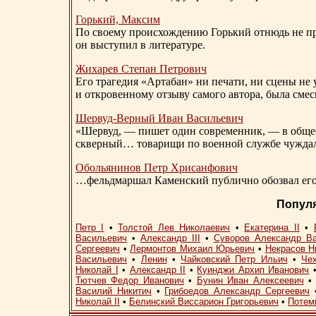
Горький, Максим
По своему происхождению Горький отнюдь не пр
он выступил в литературе.
Жихарев Степан Петрович
Его трагедия «Артабан» ни печати, ни сцены не 
и откровенному отзыву самого автора, была сме
Шервуд-Верный
Иван Васильевич
«Шервуд, — пишет один современник, — в общест
скверный… товарищи по военной службе чуждали
Обольянинов Петр Хрисанфович
…фельдмаршал Каменский публично обозвал его 
Попул
Петр I
•
Толстой Лев Николаевич
•
Екатерина II
•
Васильевич
•
Александр III
•
Суворов Александр В
Сергеевич
•
Лермонтов Михаил Юрьевич
•
Некрасов Н
Васильевич
•
Ленин
•
Чайковский Петр Ильич
•
Че
Николай I
•
Александр II
•
Куинджи Архип Иванович
Тютчев Федор Иванович
•
Бунин Иван Алексеевич
Василий Никитич
•
Грибоедов Александр Сергеевич
Николай II
•
Белинский Виссарион Григорьевич
•
Потем