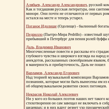
Алябьев, Александр Александрович
, русский ко
Как и тогдашняя русская литература, они сантим
миноре. Они почти не отличаются от первых ром
остался на месте и теперь устарел.
Поганое Идолище
(Одолище) - былинный богат
Педрилло
(Пьетро-Мира Pedrillo) - известный ш
прибывший в Петербург для пения ролей буффа и
Даль, Владимир Иванович
Многочисленные повести и рассказы его страдаю
глубокого чувства и широкого взгляда на народ 
анекдотов, рассказанных своеобразным языком, 
в манерность и прибауточность, Даль не пошел
Варламов, Александр Егорович
Над теорией музыкальной композиции Варламов
познаниях, которые могли быть вынесены им из к
об общемузыкальном развитии своих питомцев.
Некрасов Николай Алексеевич
Ни у кого из больших поэтов наших нет такого к
стихотворения он сам завещал не включать в соб
шедеврах: и в них вдруг резнет ухо прозаический