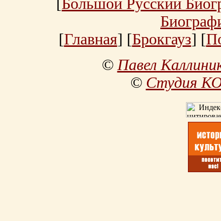
[
Большой Русский Биог
Биограф
[
Главная
] [
Брокгауз
] [
П
©
Павел Каллини
©
Студия К