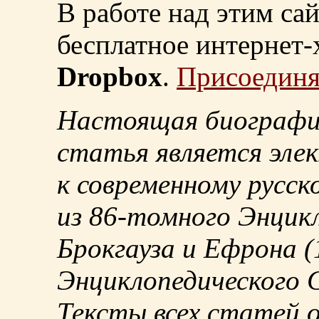
В работе над этим са
бесплатное интернет
Dropbox
.
Присоединя
Настоящая биографи
статья является эле
к современному русск
из
86-томного
Энцикл
Брокгауза и Ефрона
(
Энциклопедического С
Тексты всех статей 