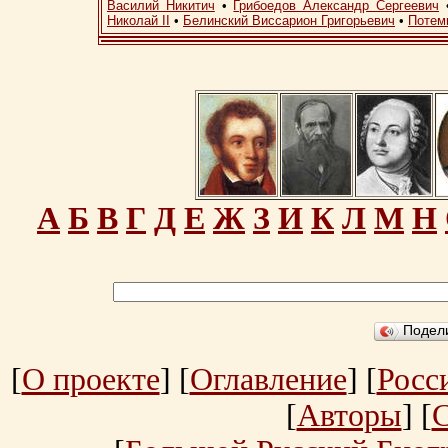
Василий Никитич
•
Грибоедов Александр Сергеевич
Николай II
•
Белинский Виссарион Григорьевич
•
Потем
А
Б
В
Г
Д
Е
Ж
З
И
К
Л
М
Н
Подел
[
О проекте
] [
Оглавление
] [
Росс
[
Авторы
] [