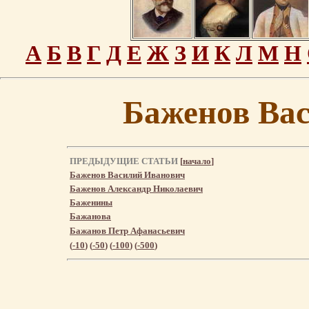
А
Б
В
Г
Д
Е
Ж
З
И
К
Л
М
Н
Баженов Ва
ПРЕДЫДУЩИЕ СТАТЬИ
[
начало
]
Баженов Василий Иванович
Баженов Александр Николаевич
Баженины
Бажанова
Бажанов Петр Афанасьевич
(
-10
) (
-50
) (
-100
) (
-500
)