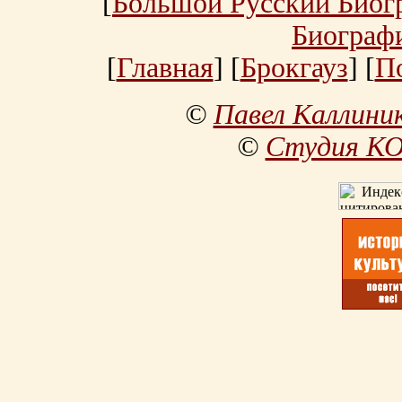
[
Большой Русский Биог
Биограф
[
Главная
] [
Брокгауз
] [
П
©
Павел Каллини
©
Студия К