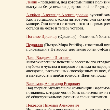
Ленин
- псевдоним, под которым пишет политичес
выступал без успеха кандидатом во 2-ю Государ
Алябьев, Александр Александрович
, русский ко
Как и тогдашняя русская литература, они сантим
миноре. Они почти не отличаются от первых ром
остался на месте и теперь устарел.
Поганое Идолище
(Одолище) - былинный богат
Педрилло
(Пьетро-Мира Pedrillo) - известный ш
прибывший в Петербург для пения ролей буффа и
Даль, Владимир Иванович
Многочисленные повести и рассказы его страдаю
глубокого чувства и широкого взгляда на народ 
анекдотов, рассказанных своеобразным языком, 
в манерность и прибауточность, Даль не пошел
Варламов, Александр Егорович
Над теорией музыкальной композиции Варламов
познаниях, которые могли быть вынесены им из к
об общемузыкальном развитии своих питомцев.
Некрасов Николай Алексеевич
Ни у кого из больших поэтов наших нет такого к