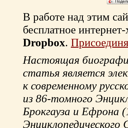
Подел
В работе над этим са
бесплатное интернет
Dropbox
.
Присоединя
Настоящая биографи
статья является эле
к современному русск
из
86-томного
Энцикл
Брокгауза и Ефрона
(
Энциклопедического С