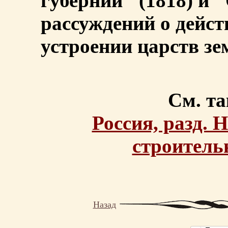
губернии" (1818) и 
рассуждений о дейс
устроении царств зе
См. та
Россия, разд. 
строитель
Назад