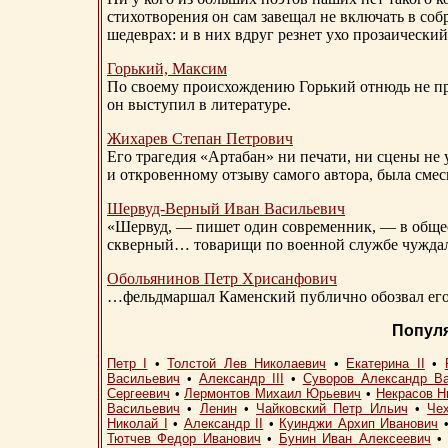
стихотворения он сам завещал не включать в соб
шедеврах: и в них вдруг резнет ухо прозаический
Горький, Максим
По своему происхождению Горький отнюдь не пр
он выступил в литературе.
Жихарев Степан Петрович
Его трагедия «Артабан» ни печати, ни сцены не 
и откровенному отзыву самого автора, была сме
Шервуд-Верный
Иван Васильевич
«Шервуд, — пишет один современник, — в общест
скверный… товарищи по военной службе чуждали
Обольянинов Петр Хрисанфович
…фельдмаршал Каменский публично обозвал его 
Попул
Петр I
•
Толстой Лев Николаевич
•
Екатерина II
•
Васильевич
•
Александр III
•
Суворов Александр В
Сергеевич
•
Лермонтов Михаил Юрьевич
•
Некрасов Н
Васильевич
•
Ленин
•
Чайковский Петр Ильич
•
Че
Николай I
•
Александр II
•
Куинджи Архип Иванович
Тютчев Федор Иванович
•
Бунин Иван Алексеевич