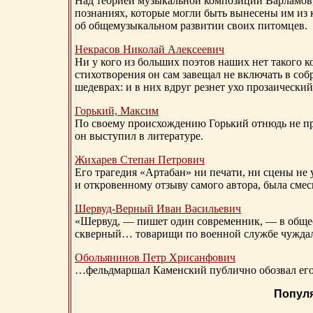
Над теорией музыкальной композиции Варламов
познаниях, которые могли быть вынесены им из к
об общемузыкальном развитии своих питомцев.
Некрасов Николай Алексеевич
Ни у кого из больших поэтов наших нет такого к
стихотворения он сам завещал не включать в соб
шедеврах: и в них вдруг резнет ухо прозаический
Горький, Максим
По своему происхождению Горький отнюдь не пр
он выступил в литературе.
Жихарев Степан Петрович
Его трагедия «Артабан» ни печати, ни сцены не 
и откровенному отзыву самого автора, была сме
Шервуд-Верный
Иван Васильевич
«Шервуд, — пишет один современник, — в общест
скверный… товарищи по военной службе чуждали
Обольянинов Петр Хрисанфович
…фельдмаршал Каменский публично обозвал его 
Попул