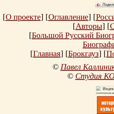
Подел
[
О проекте
] [
Оглавление
] [
Росс
[
Авторы
] [
[
Большой Русский Биог
Биограф
[
Главная
] [
Брокгауз
] [
П
©
Павел Каллини
©
Студия К