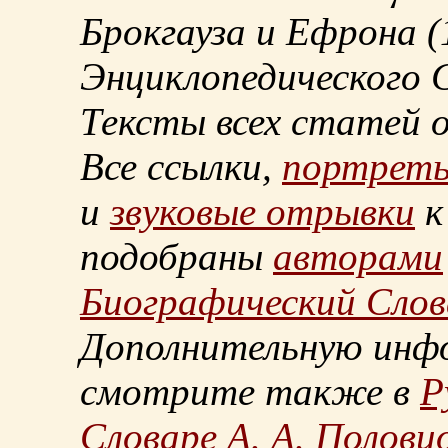
Брокгауза и Ефрона
(
Энциклопедического С
Тексты всех статей 
Все ссылки,
портрет
и
звуковые отрывки
к
подобраны
авторами
Биографический Слов
Дополнительную инф
смотрите также в
Р
Словаре А. А. Половц