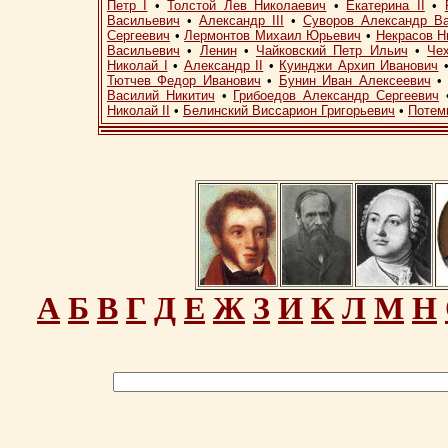
Петр I
•
Толстой Лев Николаевич
•
Екатерина II
•
Васильевич
•
Александр III
•
Суворов Александр В
Сергеевич
•
Лермонтов Михаил Юрьевич
•
Некрасов Н
Васильевич
•
Ленин
•
Чайковский Петр Ильич
•
Че
Николай I
•
Александр II
•
Куинджи Архип Иванович
Тютчев Федор Иванович
•
Бунин Иван Алексеевич
Василий Никитич
•
Грибоедов Александр Сергеевич
Николай II
•
Белинский Виссарион Григорьевич
•
Потем
А
Б
В
Г
Д
Е
Ж
З
И
К
Л
М
Н