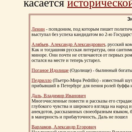
касается
исторической
З
Ленин
- псевдоним, под которым пишет политичес
выступал без успеха кандидатом во 2-ю Государ
Алябьев, Александр Александрович
, русский ко
Как и тогдашняя русская литература, они сантим
миноре. Они почти не отличаются от первых ром
остался на месте и теперь устарел.
Поганое Идолище
(Одолище) - былинный богат
Педрилло
(Пьетро-Мира Pedrillo) - известный ш
прибывший в Петербург для пения ролей буффа и
Даль, Владимир Иванович
Многочисленные повести и рассказы его страдаю
глубокого чувства и широкого взгляда на народ 
анекдотов, рассказанных своеобразным языком, 
в манерность и прибауточность, Даль не пошел
Варламов, Александр Егорович