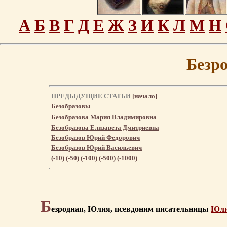
А
Б
В
Г
Д
Е
Ж
З
И
К
Л
М
Н
Безр
ПРЕДЫДУЩИЕ СТАТЬИ
[
начало
]
Безобразовы
Безобразова Мария Владимировна
Безобразова Елизавета Дмитриевна
Безобразов Юрий Федорович
Безобразов Юрий Васильевич
(
-10
) (
-50
) (
-100
) (
-500
) (
-1000
)
Б
езродная, Юлия, псевдоним писательницы
Юли