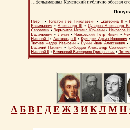
…фельдмаршал Каменский публично обозвал его 
Попул
Петр I
•
Толстой Лев Николаевич
•
Екатерина II
•
Васильевич
•
Александр III
•
Суворов Александр В
Сергеевич
•
Лермонтов Михаил Юрьевич
•
Некрасов Н
Васильевич
•
Ленин
•
Чайковский Петр Ильич
•
Че
Николай I
•
Александр II
•
Куинджи Архип Иванович
Тютчев Федор Иванович
•
Бунин Иван Алексеевич
Василий Никитич
•
Грибоедов Александр Сергеевич
Николай II
•
Белинский Виссарион Григорьевич
•
Потем
А
Б
В
Г
Д
Е
Ж
З
И
К
Л
М
Н