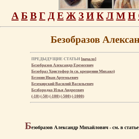
А
Б
В
Г
Д
Е
Ж
З
И
К
Л
М
Н
Безобразов Алекса
ПРЕДЫДУЩИЕ СТАТЬИ
[
начало
]
Безобразов Александр Еремеевич
Безобраз Христофор (в св. крещении Михаил)
Безмин Иван Артемьевич
Безекирский Василий Васильевич
Безбородко Илья Андреевич
(
-10
) (
-50
) (
-100
) (
-500
) (
-1000
)
Б
езобразов Александр Михайлович - см. в стать