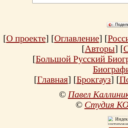
Подел
[
О проекте
] [
Оглавление
] [
Росс
[
Авторы
] [
[
Большой Русский Биог
Биограф
[
Главная
] [
Брокгауз
] [
П
©
Павел Каллини
©
Студия К