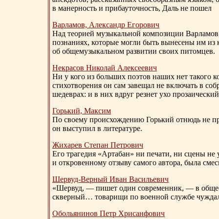
в манерность и прибауточность, Даль не пошел
Варламов, Александр Егорович
Над теорией музыкальной композиции Варламов
познаниях, которые могли быть вынесены им из к
об общемузыкальном развитии своих питомцев.
Некрасов Николай Алексеевич
Ни у кого из больших поэтов наших нет такого к
стихотворения он сам завещал не включать в соб
шедеврах: и в них вдруг резнет ухо прозаический
Горький, Максим
По своему происхождению Горький отнюдь не пр
он выступил в литературе.
Жихарев Степан Петрович
Его трагедия «Артабан» ни печати, ни сцены не 
и откровенному отзыву самого автора, была сме
Шервуд-Верный
Иван Васильевич
«Шервуд, — пишет один современник, — в общест
скверный… товарищи по военной службе чуждали
Обольянинов Петр Хрисанфович