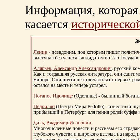
Информация, которая 
касается
исторической
З
Ленин
- псевдоним, под которым пишет политичес
выступал без успеха кандидатом во 2-ю Государ
Алябьев, Александр Александрович
, русский ко
Как и тогдашняя русская литература, они сантим
миноре. Они почти не отличаются от первых ром
остался на месте и теперь устарел.
Поганое Идолище
(Одолище) - былинный богат
Педрилло
(Пьетро-Мира Pedrillo) - известный ш
прибывший в Петербург для пения ролей буффа и
Даль, Владимир Иванович
Многочисленные повести и рассказы его страдаю
глубокого чувства и широкого взгляда на народ 
анекдотов, рассказанных своеобразным языком, 