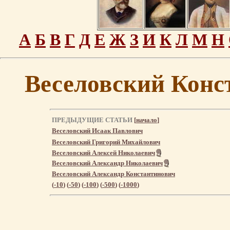
А
Б
В
Г
Д
Е
Ж
З
И
К
Л
М
Н
Веселовский Конс
ПРЕДЫДУЩИЕ СТАТЬИ
[
начало
]
Веселовский Исаак Павлович
Веселовский Григорий Михайлович
Веселовский Алексей Николаевич
Веселовский Александр Николаевич
Веселовский Александр Константинович
(
-10
) (
-50
) (
-100
) (
-500
) (
-1000
)