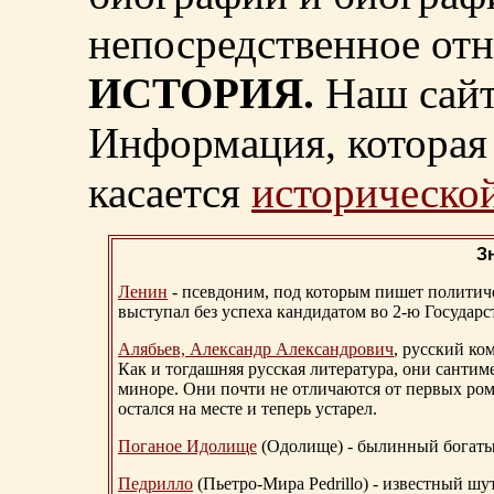
непосредственное от
ИСТОРИЯ.
Наш сайт
Информация, которая 
касается
исторической
З
Ленин
- псевдоним, под которым пишет политичес
выступал без успеха кандидатом во 2-ю Государ
Алябьев, Александр Александрович
, русский ко
Как и тогдашняя русская литература, они сантим
миноре. Они почти не отличаются от первых ром
остался на месте и теперь устарел.
Поганое Идолище
(Одолище) - былинный богат
Педрилло
(Пьетро-Мира Pedrillo) - известный ш