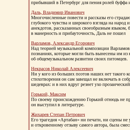
прибывший в Петербург для пения ролей буффа и
Даль, Владимир Иванович
Многочисленные повести и рассказы его страдаю
глубокого чувства и широкого взгляда на народ 
анекдотов, рассказанных своеобразным языком, 
в манерность и прибауточность, Даль не пошел
Варламов, Александр Егорович
Над теорией музыкальной композиции Варламов
познаниях, которые могли быть вынесены им из к
об общемузыкальном развитии своих питомцев.
Некрасов Николай Алексеевич
Ни у кого из больших поэтов наших нет такого к
стихотворения он сам завещал не включать в соб
шедеврах: и в них вдруг резнет ухо прозаический
Горький, Максим
По своему происхождению Горький отнюдь не пр
он выступил в литературе.
Жихарев Степан Петрович
Его трагедия «Артабан» ни печати, ни сцены не 
и откровенному отзыву самого автора, была сме