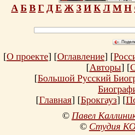
А
Б
В
Г
Д
Е
Ж
З
И
К
Л
М
Н
Подел
[
О проекте
] [
Оглавление
] [
Росс
[
Авторы
] [
[
Большой Русский Биог
Биограф
[
Главная
] [
Брокгауз
] [
П
©
Павел Каллини
©
Студия К