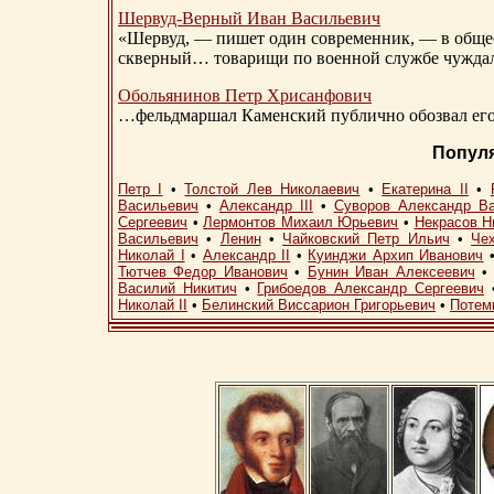
Шервуд-Верный
Иван Васильевич
«Шервуд, — пишет один современник, — в общест
скверный… товарищи по военной службе чуждали
Обольянинов Петр Хрисанфович
…фельдмаршал Каменский публично обозвал его 
Попул
Петр I
•
Толстой Лев Николаевич
•
Екатерина II
•
Васильевич
•
Александр III
•
Суворов Александр В
Сергеевич
•
Лермонтов Михаил Юрьевич
•
Некрасов Н
Васильевич
•
Ленин
•
Чайковский Петр Ильич
•
Че
Николай I
•
Александр II
•
Куинджи Архип Иванович
Тютчев Федор Иванович
•
Бунин Иван Алексеевич
Василий Никитич
•
Грибоедов Александр Сергеевич
Николай II
•
Белинский Виссарион Григорьевич
•
Потем