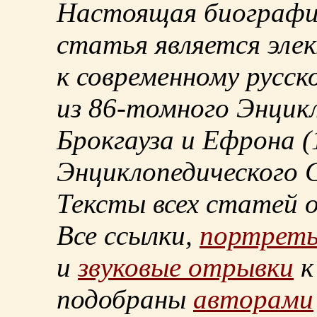
Настоящая биографи
статья является эле
к современному русск
из
86-томного
Энцикл
Брокгауза и Ефрона
(
Энциклопедического С
Тексты всех статей 
Все ссылки,
портрет
и
звуковые отрывки
к
подобраны
авторами