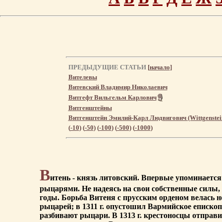
ПРЕДЫДУЩИЕ СТАТЬИ
[
начало
]
Вителевы
Витевский Владимир Николаевич
Витгефт Вильгельм Карлович
Витгенштейны
Витгенштейн Эмилий-Карл Людвигович (Wittgenstei
(
-10
) (
-50
) (
-100
) (
-500
) (
-1000
)
В
итень - князь литовский. Впервые упоминается 
рыцарями. Не надеясь на свои собственные силы, 
годы. Борьба Витеня с прусским орденом велась 
рыцарей; в 1311 г. опустошил Вармийское епископс
разбивают рыцари. В 1313 г. крестоносцы отправ