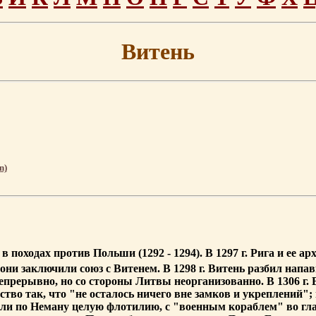
Витень
n)
в походах против Польши (1292 - 1294). В 1297 г. Рига и ее 
они заключили союз с Витенем. В 1298 г. Витень разбил нап
непрерывно, но со стороны Литвы неорганизованно. В 1306 г
тво так, что "не осталось ничего вне замков и укреплений"; 
или по Неману целую флотилию, с "военным кораблем" во гла