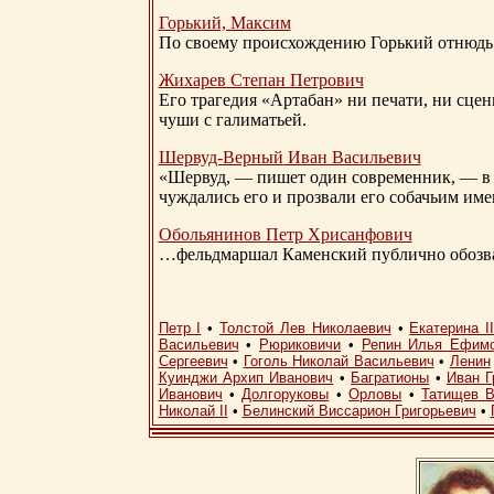
Горький, Максим
По своему происхождению Горький отнюдь 
Жихарев Степан Петрович
Его трагедия «Артабан» ни печати, ни сцен
чуши с галиматьей.
Шервуд-Верный
Иван Васильевич
«Шервуд, — пишет один современник, — в 
чуждались его и прозвали его собачьим им
Обольянинов Петр Хрисанфович
…фельдмаршал Каменский публично обозвал
Петр I
•
Толстой Лев Николаевич
•
Екатерина I
Васильевич
•
Рюриковичи
•
Репин Илья Ефим
Сергеевич
•
Гоголь Николай Васильевич
•
Ленин
Куинджи Архип Иванович
•
Багратионы
•
Иван Г
Иванович
•
Долгоруковы
•
Орловы
•
Татищев В
Николай II
•
Белинский Виссарион Григорьевич
•