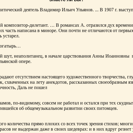
тический деятель Владимир Ильич Ульянов. ... В 1907 г. выступ
ий композитор-дилетант. … В романсах А. отразился дух времени
х часть написана в миноре. Они почти не отличаются от первы
ь устарел.
богатырь…
ный шут, неаполитанец, в начале царствования Анны Иоанновны
льянской опере.
адают отсутствием настоящего художественного творчества, глу
к, схваченных на лету анекдотов, рассказанных своеобразным яз
чность, Даль не пошел
ламов,
по-видимому
, совсем не работал и остался при тех скудн
ботившейся об общемузыкальном развитии своих питомцев.
ого количества прямо плохих со всех точек зрения стихов; многи
расов не выдержан даже в своих шедеврах: и в них вдруг резнет