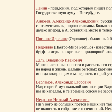
Ленин
- псевдоним, под которым пишет поли
Государственную думу в Петербурге.
Алябьев, Александр Александрович
, русск
сантиментальны, порою слащавы. Большая и
далеко вперед, а А. остался на месте и тепер
Поганое Идолище
(Одолище) - былинный 
Педрилло
(Пьетро-Мира Pedrillo) - извест
буффа и игры на скрипке в придворной ита
Даль, Владимир Иванович
Многочисленные повести и рассказы его стр
на народ и жизнь. Дальше бытовых картино
иногда впадающим в манерность и прибауто
Варламов, Александр Егорович
Над теорией музыкальной композиции Вар
им из капеллы, в те времена совсем не за
Некрасов Николай Алексеевич
Ни у кого из больших поэтов наших нет так
не включать в собрание его сочинений. Нек