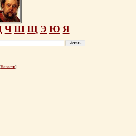
Ц
Ч
Ш
Щ
Э
Ю
Я
[
Новости
]