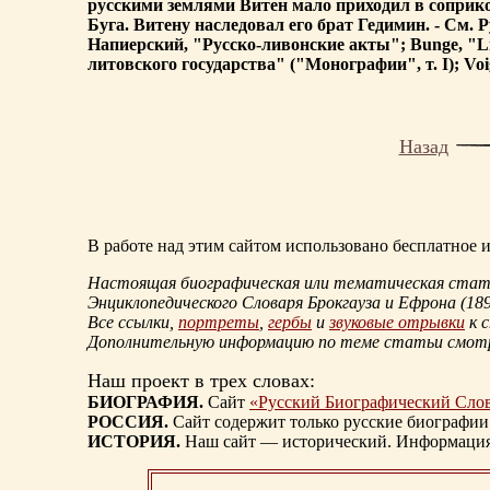
русскими землями Витен мало приходил в соприко
Буга. Витену наследовал его брат Гедимин. - См. Русс
Напиерский, "Русско-ливонские акты"; Bunge, "Liv-
литовского государства" ("Монографии", т. I); Voigt,
Назад
В работе над этим сайтом использовано бесплатное
Настоящая биографическая или тематическая статья
Энциклопедического Словаря Брокгауза и Ефрона
(18
Все ссылки,
портреты
,
гербы
и
звуковые отрывки
к 
Дополнительную информацию по теме статьи смо
Наш проект в трех словах:
БИОГРАФИЯ.
Сайт
«Русский Биографический Сло
РОССИЯ.
Сайт содержит только русские биографии
ИСТОРИЯ.
Наш сайт — исторический. Информация, 