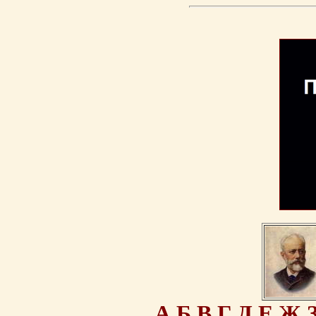
А
Б
В
Г
Д
Е
Ж