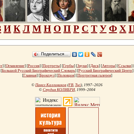
З
И
К
Л
М
Н
О
П
Р
С
Т
У
Ф
Х
Поделиться…
те
] [
Оглавление
] [
Россия
] [
Портреты
] [
Гербы
] [
Звуки
] [
Диск
] [
Авторы
] [
Ссылки
] 
[
Большой Русский Биографический Словарь
] [
Русский Биографический Центр
]
[
Главная
] [
Брокгауз
] [
Половцов
] [
Портретная галерея
]
©
Павел Каллиников
(
FB
,
Twi
)
, 1997–2026
©
Студия КОЛИБРИ
, 1999–2004