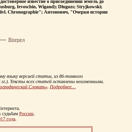
остоверное известие о присоединении земель до
Dusburg, Ievoschin, Wigand); Dlugozs; Stryjkowski;
.-livl. Chronographie"; Антонович, "Очерки истории
Вперед
му языку версией статьи, из
86-томного
гг.
). Тексты всех статей оставлены неизменными.
иографический Словарь»
.
Подробнее…
нтернета.
к судьбам
России
.
917 года
.