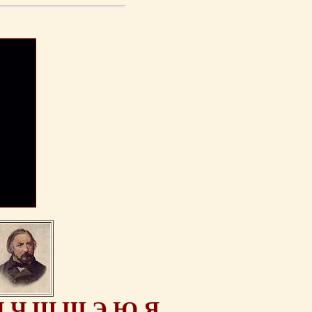
Ц
Ч
Ш
Щ
Э
Ю
Я