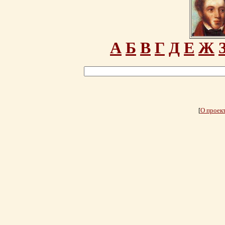
А
Б
В
Г
Д
Е
Ж
[
О проек