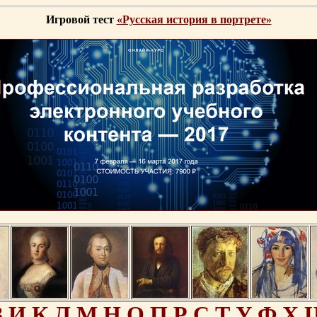
Игровой тест
«Русская история в портрете»
З
И
К
Л
М
Н
О
П
Р
С
Т
У
Ф
Х