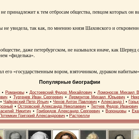
не принадлежит к тем отбросам общества, певцом которых он в
ы не увидела, так как, по мнению князя Шаховского и откровенн
обществе, даже петербургском, не назывался иначе, как Шерву
енем «фиделька».
 его «государственным вором, взяточником, дураком набитым»
Популярные биографии
I
•
Романовы
•
Достоевский Федор Михайлович
•
Ломоносов Михаил В
ович
•
Тургенев Иван Сергеевич
•
Лермонтов Михаил Юрьевич
•
Нек
•
Чайковский Петр Ильич
•
Чехов Антон Павлович
•
Александр I
•
Горь
розный
•
Островский Александр Николаевич
•
Тютчев Федор Иванович
асилий Никитич
•
Грибоедов Александр Сергеевич
•
Воронцовы
•
Ека
Потемкин Григорий Александрович
•
Растрелли