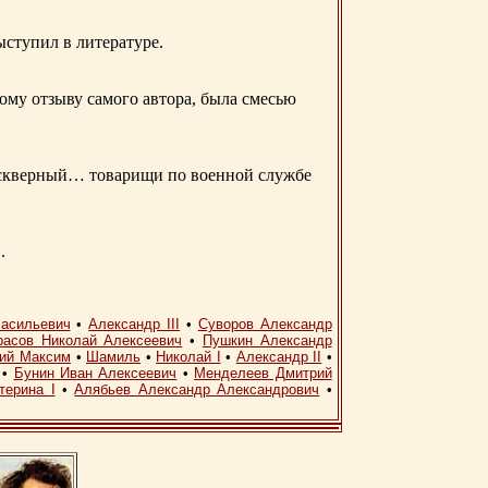
ыступил в литературе.
ому отзыву самого автора, была смесью
д скверный… товарищи по военной службе
.
асильевич
•
Александр III
•
Суворов Александр
расов Николай Алексеевич
•
Пушкин Александр
кий Максим
•
Шамиль
•
Николай I
•
Александр II
•
•
Бунин Иван Алексеевич
•
Менделеев Дмитрий
терина I
•
Алябьев Александр Александрович
•