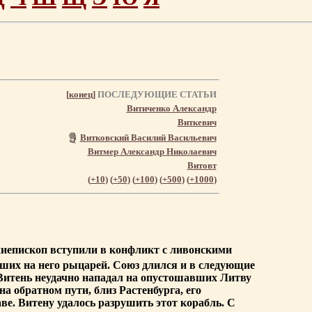
[
конец
]
ПОСЛЕДУЮЩИЕ СТАТЬИ
Витиченко Александр
Виткевич
Витковский Василий Васильевич
Витмер Александр Николаевич
Витовт
(
+10
) (
+50
) (
+100
) (
+500
) (
+1000
)
архиепископ вступили в конфликт с ливонскими
авших на него рыцарей. Союз длился и в следующие
. Витень неудачно нападал на опустошавших Литву
на обратном пути, близ Растенбурга, его
ве. Витену удалось разрушить этот корабль. С