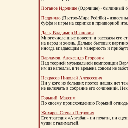
Поганое Идолище
(Одолище) - былинный 
Педрилло
(Пьетро-Мира Pedrillo) - извест
буффа и игры на скрипке в придворной ита
Даль, Владимир Иванович
Многочисленные повести и рассказы его стр
на народ и жизнь. Дальше бытовых картино
иногда впадающим в манерность и прибауто
Варламов, Александр Егорович
Над теорией музыкальной композиции Вар
им из капеллы, в те времена совсем не за
Некрасов Николай Алексеевич
Ни у кого из больших поэтов наших нет так
не включать в собрание его сочинений. Нек
Горький, Максим
По своему происхождению Горький отнюдь 
Жихарев Степан Петрович
Его трагедия «Артабан» ни печати, ни сцен
чуши с галиматьей.