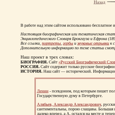
Назад
В работе над этим сайтом использовано бесплатное
Настоящая биографическая или тематическая статья
Энциклопедического Словаря Брокгауза и Ефрона
(18
Все ссылки,
портреты
,
гербы
и
звуковые отрывки
к 
Дополнительную информацию по теме статьи смо
Наш проект в трех словах:
БИОГРАФИЯ.
Сайт
«Русский Биографический Сло
РОССИЯ.
Сайт содержит только русские биографии
ИСТОРИЯ.
Наш сайт — исторический. Информация, 
Ленин
- псевдоним, под которым пишет поли
Государственную думу в Петербурге.
Алябьев, Александр Александрович
, русск
сантиментальны, порою слащавы. Большая и
далеко вперед, а А. остался на месте и тепер