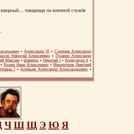
д скверный… товарищи по военной службе
.
асильевич
•
Александр III
•
Суворов Александр
расов Николай Алексеевич
•
Пушкин Александр
кий Максим
•
Шамиль
•
Николай I
•
Александр II
•
•
Бунин Иван Алексеевич
•
Менделеев Дмитрий
терина I
•
Алябьев Александр Александрович
•
Ц
Ч
Ш
Щ
Э
Ю
Я