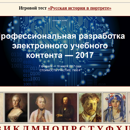
Игровой тест
«Русская история в портрете»
З
И
К
Л
М
Н
О
П
Р
С
Т
У
Ф
Х