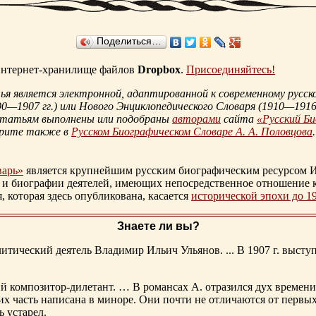
Поделиться…
 интернет-хранилище файлов
Dropbox
.
Присоединяйтесь!
 является электронной, адаптированной к современному русско
90—1907 гг.
) или Нового Энциклопедического Словаря (
1910—1916 
статьям выполнены или подобраны
авторами
сайта
«Русский Б
трите также в
Русском Биографическом Словаре А. А. Половцова
.
варь»
является крупнейшим русским биографическим ресурсом И
 и биографии деятелей, имеющих непосредственное отношение 
которая здесь опубликована, касается
исторической эпохи до 1
Знаете ли вы?
тический деятель Владимир Ильич Ульянов. ... В 1907 г. выступ
ий композитор-дилетант. … В романсах А. отразился дух времени
х часть написана в миноре. Они почти не отличаются от первы
ь устарел.