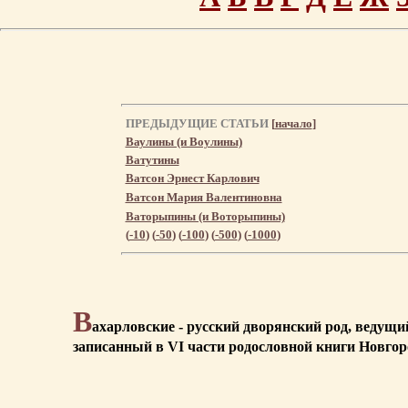
ПРЕДЫДУЩИЕ СТАТЬИ
[
начало
]
Ваулины (и Воулины)
Ватутины
Ватсон Эрнест Карлович
Ватсон Мария Валентиновна
Ваторыпины (и Воторыпины)
(
-10
) (
-50
) (
-100
) (
-500
) (
-1000
)
В
ахарловские - русский дворянский род, ведущи
записанный в VI части родословной книги Новгоро