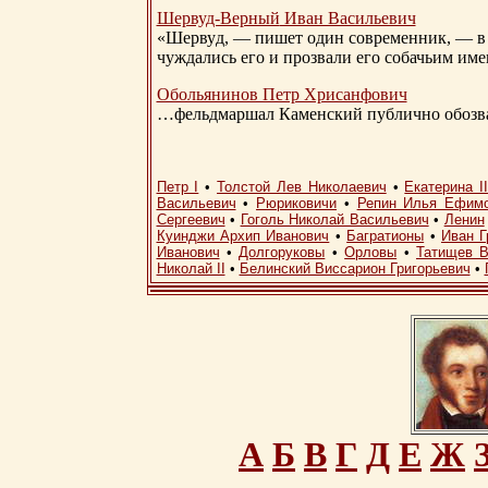
Шервуд-Верный
Иван Васильевич
«Шервуд, — пишет один современник, — в 
чуждались его и прозвали его собачьим им
Обольянинов Петр Хрисанфович
…фельдмаршал Каменский публично обозвал
Петр I
•
Толстой Лев Николаевич
•
Екатерина I
Васильевич
•
Рюриковичи
•
Репин Илья Ефим
Сергеевич
•
Гоголь Николай Васильевич
•
Ленин
Куинджи Архип Иванович
•
Багратионы
•
Иван Г
Иванович
•
Долгоруковы
•
Орловы
•
Татищев В
Николай II
•
Белинский Виссарион Григорьевич
•
А
Б
В
Г
Д
Е
Ж