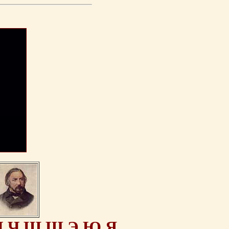
Ц
Ч
Ш
Щ
Э
Ю
Я