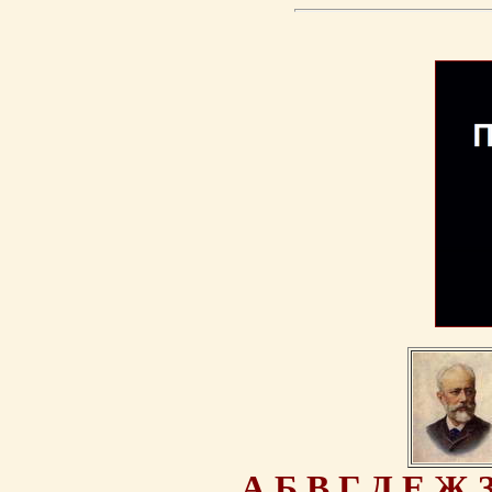
А
Б
В
Г
Д
Е
Ж