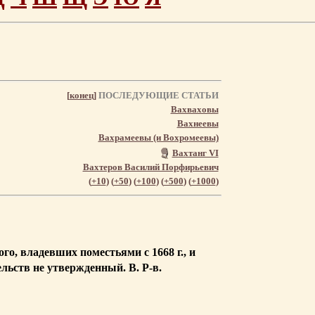
[
конец
]
ПОСЛЕДУЮЩИЕ СТАТЬИ
Вахваховы
Вахнеевы
Вахрамеевы (и Вохромеевы)
Вахтанг VI
Вахтеров Василий Порфирьевич
(
+10
) (
+50
) (
+100
) (
+500
) (
+1000
)
о, владевших поместьями с 1668 г., и
льств не утвержденный. В. Р-в.