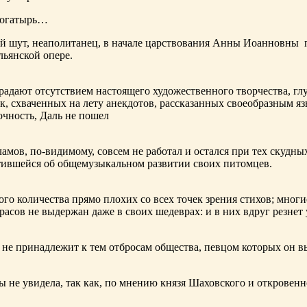
богатырь…
ный шут, неаполитанец, в начале царствования Анны Иоанновны
льянской опере.
адают отсутствием настоящего художественного творчества, глу
к, схваченных на лету анекдотов, рассказанных своеобразным яз
чность, Даль не пошел
ламов,
по-видимому
, совсем не работал и остался при тех скудн
ботившейся об общемузыкальном развитии своих питомцев.
ого количества прямо плохих со всех точек зрения стихов; многи
расов не выдержан даже в своих шедеврах: и в них вдруг резнет
не принадлежит к тем отбросам общества, певцом которых он в
ы не увидела, так как, по мнению князя Шаховского и откровенн