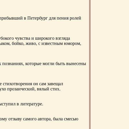
 прибывший в Петербург для пения ролей
бокого чувства и широкого взгляда
ыком, бойко, живо, с известным юмором,
ых познаниях, которые могли быть вынесены
е стихотворения он сам завещал
 ухо прозаический, вялый стих.
ыступил в литературе.
ому отзыву самого автора, была смесью