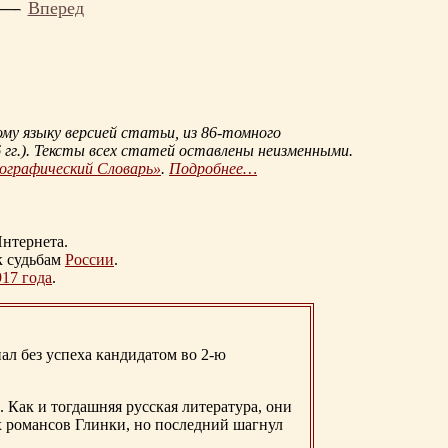
Вперед
му языку версией статьи, из
86-томного
гг.
). Тексты всех статей оставлены неизменными.
иографический Словарь»
.
Подробнее…
нтернета.
к судьбам
России
.
917 года
.
ал без успеха кандидатом во 2-ю
. Как и тогдашняя русская литература, они
х романсов Глинки, но последний шагнул