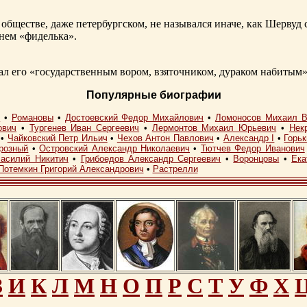
обществе, даже петербургском, не назывался иначе, как Шерву
енем «фиделька».
 его «государственным вором, взяточником, дураком набитым»
Популярные биографии
I
•
Романовы
•
Достоевский Федор Михайлович
•
Ломоносов Михаил В
ович
•
Тургенев Иван Сергеевич
•
Лермонтов Михаил Юрьевич
•
Нек
•
Чайковский Петр Ильич
•
Чехов Антон Павлович
•
Александр I
•
Горь
розный
•
Островский Александр Николаевич
•
Тютчев Федор Иванович
асилий Никитич
•
Грибоедов Александр Сергеевич
•
Воронцовы
•
Ека
Потемкин Григорий Александрович
•
Растрелли
З
И
К
Л
М
Н
О
П
Р
С
Т
У
Ф
Х