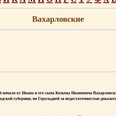
Вахарловские
й начало от Ивана и его сына Козьмы Ивановича Вахарловског
дской губернии, но Герольдией за недостаточностью доказате