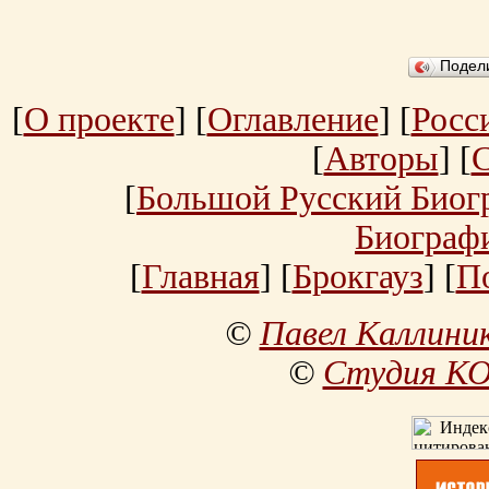
Подел
[
О проекте
] [
Оглавление
] [
Росс
[
Авторы
] [
[
Большой Русский Биог
Биограф
[
Главная
] [
Брокгауз
] [
П
©
Павел Каллини
©
Студия К