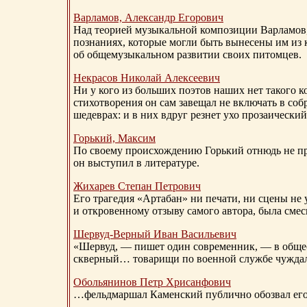
Варламов, Александр Егорович
Над теорией музыкальной композиции Варламов
познаниях, которые могли быть вынесены им из к
об общемузыкальном развитии своих питомцев.
Некрасов Николай Алексеевич
Ни у кого из больших поэтов наших нет такого к
стихотворения он сам завещал не включать в соб
шедеврах: и в них вдруг резнет ухо прозаический
Горький, Максим
По своему происхождению Горький отнюдь не пр
он выступил в литературе.
Жихарев Степан Петрович
Его трагедия «Артабан» ни печати, ни сцены не 
и откровенному отзыву самого автора, была сме
Шервуд-Верный
Иван Васильевич
«Шервуд, — пишет один современник, — в общест
скверный… товарищи по военной службе чуждали
Обольянинов Петр Хрисанфович
…фельдмаршал Каменский публично обозвал его 