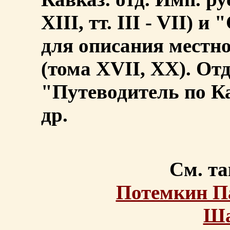
XIII, тт. III - VII) 
для описания местн
(тома XVII, ХХ). От
"Путеводитель по Ка
др.
См. та
Потемкин П
Ша