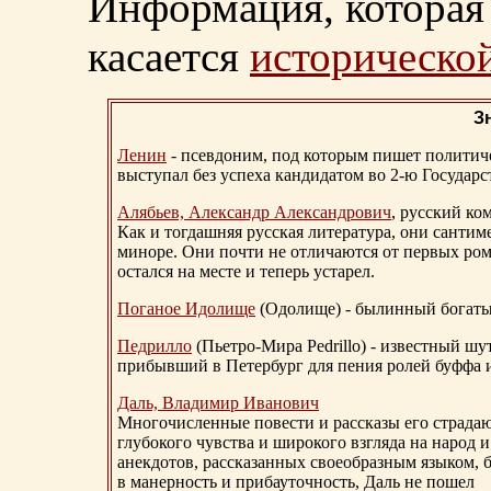
Информация, которая 
касается
исторической
З
Ленин
- псевдоним, под которым пишет политичес
выступал без успеха кандидатом во 2-ю Государ
Алябьев, Александр Александрович
, русский ко
Как и тогдашняя русская литература, они сантим
миноре. Они почти не отличаются от первых ром
остался на месте и теперь устарел.
Поганое Идолище
(Одолище) - былинный богат
Педрилло
(Пьетро-Мира Pedrillo) - известный ш
прибывший в Петербург для пения ролей буффа и
Даль, Владимир Иванович
Многочисленные повести и рассказы его страдаю
глубокого чувства и широкого взгляда на народ 
анекдотов, рассказанных своеобразным языком, 
в манерность и прибауточность, Даль не пошел