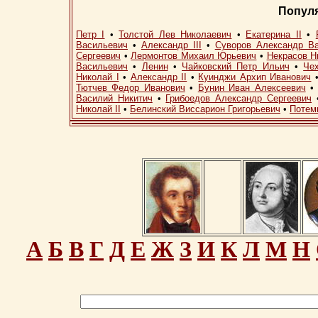
Попул
Петр I
•
Толстой Лев Николаевич
•
Екатерина II
•
Васильевич
•
Александр III
•
Суворов Александр В
Сергеевич
•
Лермонтов Михаил Юрьевич
•
Некрасов Н
Васильевич
•
Ленин
•
Чайковский Петр Ильич
•
Че
Николай I
•
Александр II
•
Куинджи Архип Иванович
Тютчев Федор Иванович
•
Бунин Иван Алексеевич
Василий Никитич
•
Грибоедов Александр Сергеевич
Николай II
•
Белинский Виссарион Григорьевич
•
Потем
А
Б
В
Г
Д
Е
Ж
З
И
К
Л
М
Н