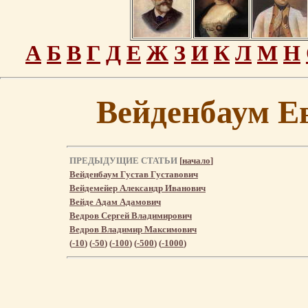
А
Б
В
Г
Д
Е
Ж
З
И
К
Л
М
Н
Вейденбаум Е
ПРЕДЫДУЩИЕ СТАТЬИ
[
начало
]
Вейденбаум Густав Густавович
Вейдемейер Александр Иванович
Вейде Адам Адамович
Ведров Сергей Владимирович
Ведров Владимир Максимович
(
-10
) (
-50
) (
-100
) (
-500
) (
-1000
)