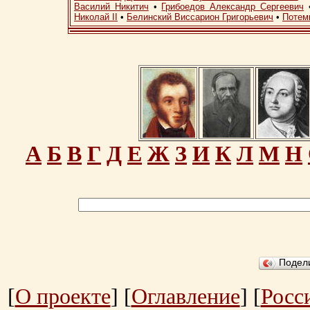
Василий Никитич
•
Грибоедов Александр Сергеевич
Николай II
•
Белинский Виссарион Григорьевич
•
Потем
А
Б
В
Г
Д
Е
Ж
З
И
К
Л
М
Н
Подел
[
О проекте
] [
Оглавление
] [
Росс