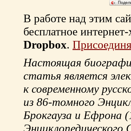
Подел
В работе над этим са
бесплатное интернет
Dropbox
.
Присоединя
Настоящая биографи
статья является эле
к современному русск
из
86-томного
Энцикл
Брокгауза и Ефрона
(
Энциклопедического С