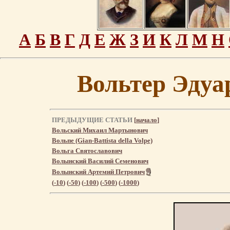
А
Б
В
Г
Д
Е
Ж
З
И
К
Л
М
Н
Вольтер Эдуа
ПРЕДЫДУЩИЕ СТАТЬИ
[
начало
]
Вольский Михаил Мартынович
Вольпе (Gian-Battista della Volpe)
Вольга Святославович
Волынский Василий Семенович
Волынский Артемий Петрович
(
-10
) (
-50
) (
-100
) (
-500
) (
-1000
)