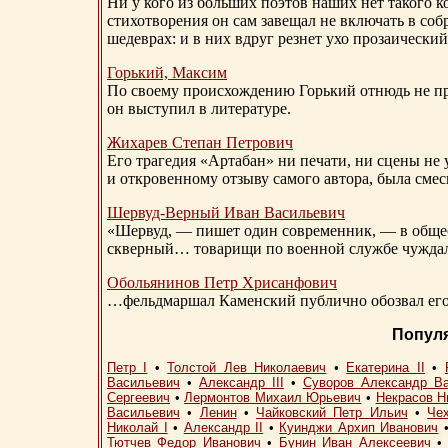
Ни у кого из больших поэтов наших нет такого к
стихотворения он сам завещал не включать в соб
шедеврах: и в них вдруг резнет ухо прозаический
Горький, Максим
По своему происхождению Горький отнюдь не пр
он выступил в литературе.
Жихарев Степан Петрович
Его трагедия «Артабан» ни печати, ни сцены не 
и откровенному отзыву самого автора, была сме
Шервуд-Верный
Иван Васильевич
«Шервуд, — пишет один современник, — в общест
скверный… товарищи по военной службе чуждали
Обольянинов Петр Хрисанфович
…фельдмаршал Каменский публично обозвал его 
Попул
Петр I
•
Толстой Лев Николаевич
•
Екатерина II
•
Васильевич
•
Александр III
•
Суворов Александр В
Сергеевич
•
Лермонтов Михаил Юрьевич
•
Некрасов Н
Васильевич
•
Ленин
•
Чайковский Петр Ильич
•
Че
Николай I
•
Александр II
•
Куинджи Архип Иванович
Тютчев Федор Иванович
•
Бунин Иван Алексеевич