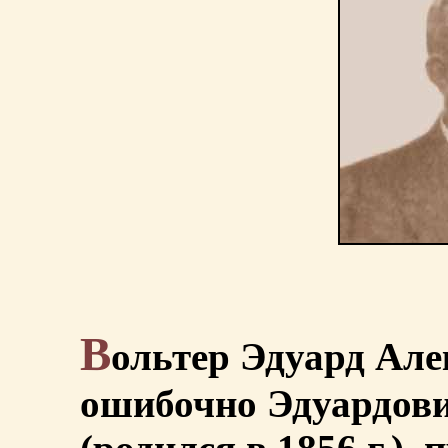
В
ольтер Эдуард Але
ошибочно Эдуардович