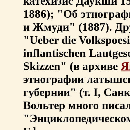
катехизис Даукши 15
1886); "Об этнограф
и Жмуди" (1887). Др
"Ueber die Volkspoes
inflantischen Lautges
Skizzen" (в архиве
Я
этнографии латышск
губернии" (т. I, Санк
Вольтер много писал
"Энциклопедическом