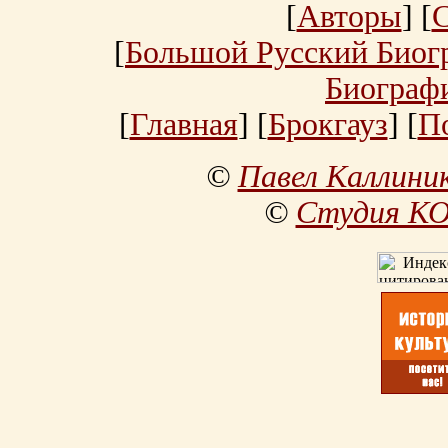
[
Авторы
] [
[
Большой Русский Биог
Биограф
[
Главная
] [
Брокгауз
] [
П
©
Павел Каллини
©
Студия К