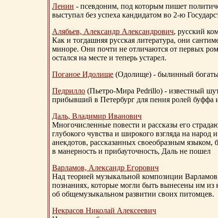
Ленин
- псевдоним, под которым пишет политичес
выступал без успеха кандидатом во 2-ю Государ
Алябьев, Александр Александрович
, русский ко
Как и тогдашняя русская литература, они сантим
миноре. Они почти не отличаются от первых ром
остался на месте и теперь устарел.
Поганое Идолище
(Одолище) - былинный богат
Педрилло
(Пьетро-Мира Pedrillo) - известный ш
прибывший в Петербург для пения ролей буффа и
Даль, Владимир Иванович
Многочисленные повести и рассказы его страдаю
глубокого чувства и широкого взгляда на народ 
анекдотов, рассказанных своеобразным языком, 
в манерность и прибауточность, Даль не пошел
Варламов, Александр Егорович
Над теорией музыкальной композиции Варламов
познаниях, которые могли быть вынесены им из к
об общемузыкальном развитии своих питомцев.
Некрасов Николай Алексеевич