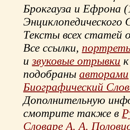
Брокгауза и Ефрона
(
Энциклопедического С
Тексты всех статей 
Все ссылки,
портрет
и
звуковые отрывки
к
подобраны
авторами
Биографический Слов
Дополнительную инф
смотрите также в
Р
Словаре А. А. Половц