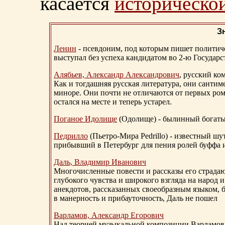
касается
исторической
З
Ленин
- псевдоним, под которым пишет политичес
выступал без успеха кандидатом во 2-ю Государ
Алябьев, Александр Александрович
, русский ко
Как и тогдашняя русская литература, они сантим
миноре. Они почти не отличаются от первых ром
остался на месте и теперь устарел.
Поганое Идолище
(Одолище) - былинный богат
Педрилло
(Пьетро-Мира Pedrillo) - известный ш
прибывший в Петербург для пения ролей буффа и
Даль, Владимир Иванович
Многочисленные повести и рассказы его страдаю
глубокого чувства и широкого взгляда на народ 
анекдотов, рассказанных своеобразным языком, 
в манерность и прибауточность, Даль не пошел
Варламов, Александр Егорович
Над теорией музыкальной композиции Варламов