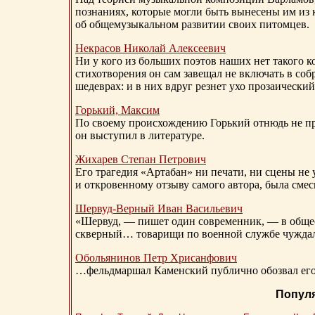
познаниях, которые могли быть вынесены им из к
об общемузыкальном развитии своих питомцев.
Некрасов Николай Алексеевич
Ни у кого из больших поэтов наших нет такого к
стихотворения он сам завещал не включать в соб
шедеврах: и в них вдруг резнет ухо прозаический
Горький, Максим
По своему происхождению Горький отнюдь не пр
он выступил в литературе.
Жихарев Степан Петрович
Его трагедия «Артабан» ни печати, ни сцены не 
и откровенному отзыву самого автора, была сме
Шервуд-Верный
Иван Васильевич
«Шервуд, — пишет один современник, — в общест
скверный… товарищи по военной службе чуждали
Обольянинов Петр Хрисанфович
…фельдмаршал Каменский публично обозвал его 
Попул