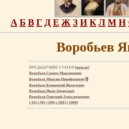
А
Б
В
Г
Д
Е
Ж
З
И
К
Л
М
Н
Воробьев Я
ПРЕДЫДУЩИЕ СТАТЬИ
[
начало
]
Воробьев Сократ Максимович
Воробьев Максим Никифорович
Воробьев Климентий Яковлевич
Воробьев Иван Андреевич
Воробьев Григорий Александрович
(
-10
) (
-50
) (
-100
) (
-500
) (
-1000
)