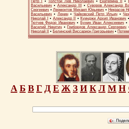
Петр I
•
Толстой Лев Николаевич
•
Екатерина II
•
Васильевич
•
Александр III
•
Суворов Александр В
Сергеевич
•
Лермонтов Михаил Юрьевич
•
Некрасов Н
Васильевич
•
Ленин
•
Чайковский Петр Ильич
•
Че
Николай I
•
Александр II
•
Куинджи Архип Иванович
Тютчев Федор Иванович
•
Бунин Иван Алексеевич
Василий Никитич
•
Грибоедов Александр Сергеевич
Николай II
•
Белинский Виссарион Григорьевич
•
Потем
А
Б
В
Г
Д
Е
Ж
З
И
К
Л
М
Н
Подел