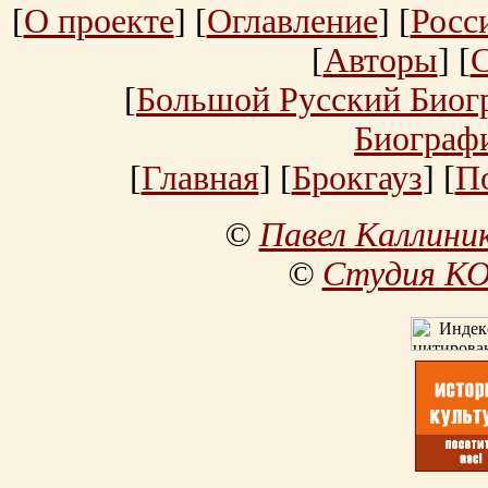
[
О проекте
] [
Оглавление
] [
Росс
[
Авторы
] [
[
Большой Русский Биог
Биограф
[
Главная
] [
Брокгауз
] [
П
©
Павел Каллини
©
Студия К