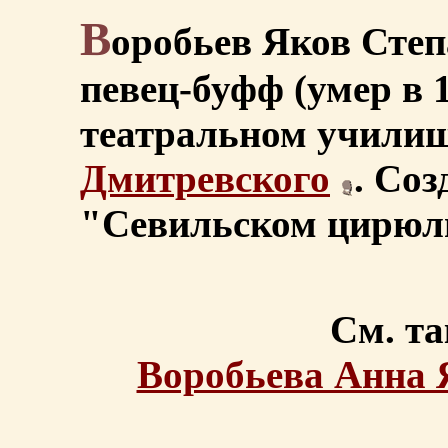
В
оробьев Яков Степ
певец-буфф (умер в 1
театральном училищ
Дмитревского
. Соз
"Севильском цирюл
См. та
Воробьева Анна 