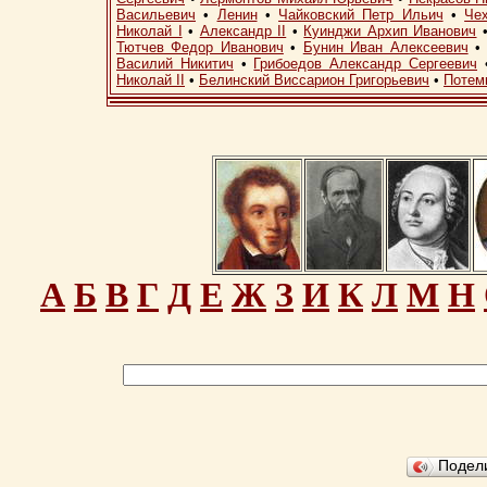
Васильевич
•
Ленин
•
Чайковский Петр Ильич
•
Че
Николай I
•
Александр II
•
Куинджи Архип Иванович
Тютчев Федор Иванович
•
Бунин Иван Алексеевич
Василий Никитич
•
Грибоедов Александр Сергеевич
Николай II
•
Белинский Виссарион Григорьевич
•
Потем
А
Б
В
Г
Д
Е
Ж
З
И
К
Л
М
Н
Подел