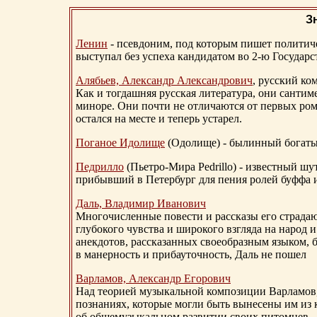
З
Ленин
- псевдоним, под которым пишет политичес
выступал без успеха кандидатом во 2-ю Государ
Алябьев, Александр Александрович
, русский ко
Как и тогдашняя русская литература, они сантим
миноре. Они почти не отличаются от первых ром
остался на месте и теперь устарел.
Поганое Идолище
(Одолище) - былинный богат
Педрилло
(Пьетро-Мира Pedrillo) - известный ш
прибывший в Петербург для пения ролей буффа и
Даль, Владимир Иванович
Многочисленные повести и рассказы его страдаю
глубокого чувства и широкого взгляда на народ 
анекдотов, рассказанных своеобразным языком, 
в манерность и прибауточность, Даль не пошел
Варламов, Александр Егорович
Над теорией музыкальной композиции Варламов
познаниях, которые могли быть вынесены им из к
об общемузыкальном развитии своих питомцев.