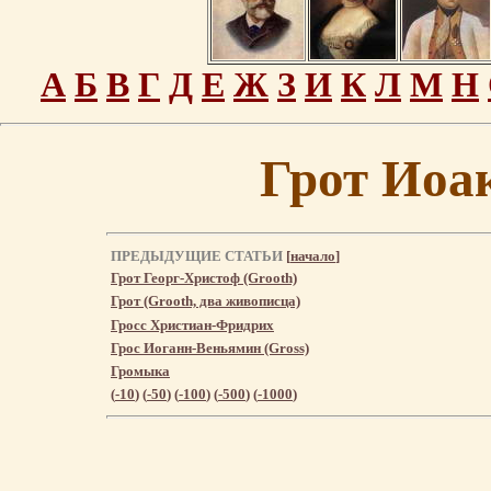
А
Б
В
Г
Д
Е
Ж
З
И
К
Л
М
Н
Грот Иоа
ПРЕДЫДУЩИЕ СТАТЬИ
[
начало
]
Грот Георг-Христоф (Groоth)
Грот (Groоth, два живописца)
Гросс Христиан-Фридрих
Грос Иоганн-Веньямин (Gross)
Громыка
(
-10
) (
-50
) (
-100
) (
-500
) (
-1000
)