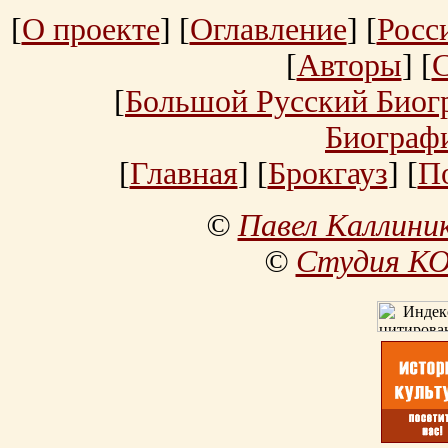
[
О проекте
] [
Оглавление
] [
Росс
[
Авторы
] [
[
Большой Русский Биог
Биограф
[
Главная
] [
Брокгауз
] [
П
©
Павел Каллини
©
Студия К