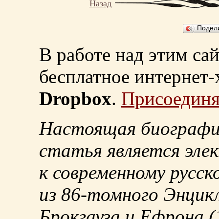
Назад
Подел
В работе над этим са
бесплатное интернет
Dropbox
.
Присоединя
Настоящая биографи
статья является эле
к современному русск
из
86-томного
Энцикл
Брокгауза и Ефрона
(