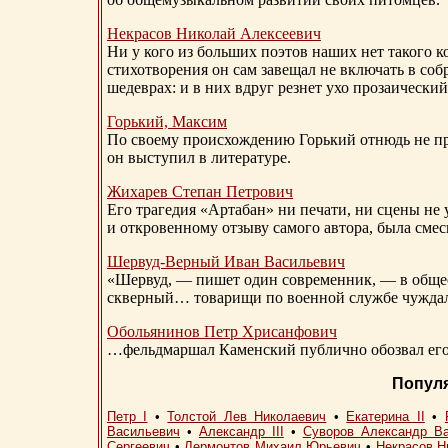
Некрасов Николай Алексеевич
Ни у кого из больших поэтов наших нет такого к
стихотворения он сам завещал не включать в соб
шедеврах: и в них вдруг резнет ухо прозаический
Горький, Максим
По своему происхождению Горький отнюдь не пр
он выступил в литературе.
Жихарев Степан Петрович
Его трагедия «Артабан» ни печати, ни сцены не 
и откровенному отзыву самого автора, была сме
Шервуд-Верный
Иван Васильевич
«Шервуд, — пишет один современник, — в общест
скверный… товарищи по военной службе чуждали
Обольянинов Петр Хрисанфович
…фельдмаршал Каменский публично обозвал его 
Попул
Петр I
•
Толстой Лев Николаевич
•
Екатерина II
•
Васильевич
•
Александр III
•
Суворов Александр В
Сергеевич
•
Лермонтов Михаил Юрьевич
•
Некрасов Н