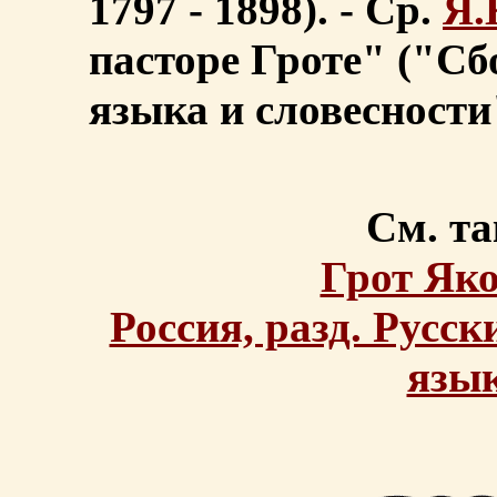
1797 - 1898). - Ср.
Я.
пасторе Гроте" ("Сб
языка и словесности",
См. та
Грот Як
Россия, разд. Русс
язы