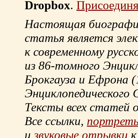
Dropbox
.
Присоединя
Настоящая биографи
статья является эле
к современному русск
из
86-томного
Энцикл
Брокгауза и Ефрона
(
Энциклопедического С
Тексты всех статей 
Все ссылки,
портрет
и
звуковые отрывки
к