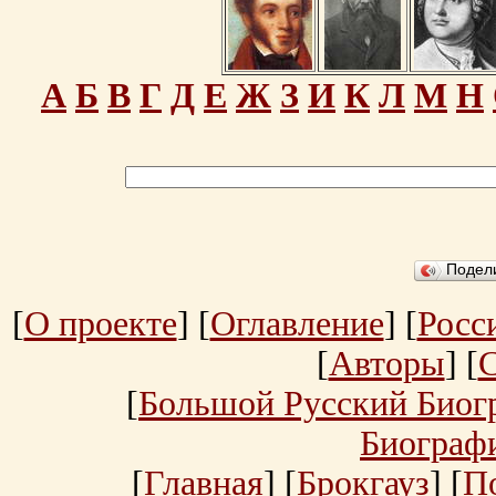
А
Б
В
Г
Д
Е
Ж
З
И
К
Л
М
Н
Подел
[
О проекте
] [
Оглавление
] [
Росс
[
Авторы
] [
[
Большой Русский Биог
Биограф
[
Главная
] [
Брокгауз
] [
П