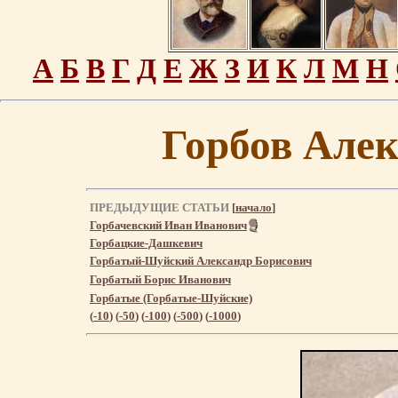
А
Б
В
Г
Д
Е
Ж
З
И
К
Л
М
Н
Горбов Але
ПРЕДЫДУЩИЕ СТАТЬИ
[
начало
]
Горбачевский Иван Иванович
Горбацкие-Дашкевич
Горбатый-Шуйский Александр Борисович
Горбатый Борис Иванович
Горбатые (Горбатые-Шуйские)
(
-10
) (
-50
) (
-100
) (
-500
) (
-1000
)