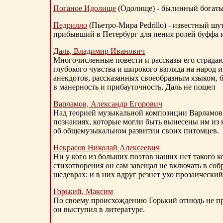
Поганое Идолище
(Одолище) - былинный богат
Педрилло
(Пьетро-Мира Pedrillo) - известный ш
прибывший в Петербург для пения ролей буффа и
Даль, Владимир Иванович
Многочисленные повести и рассказы его страдаю
глубокого чувства и широкого взгляда на народ 
анекдотов, рассказанных своеобразным языком, 
в манерность и прибауточность, Даль не пошел
Варламов, Александр Егорович
Над теорией музыкальной композиции Варламов
познаниях, которые могли быть вынесены им из к
об общемузыкальном развитии своих питомцев.
Некрасов Николай Алексеевич
Ни у кого из больших поэтов наших нет такого к
стихотворения он сам завещал не включать в соб
шедеврах: и в них вдруг резнет ухо прозаический
Горький, Максим
По своему происхождению Горький отнюдь не пр
он выступил в литературе.