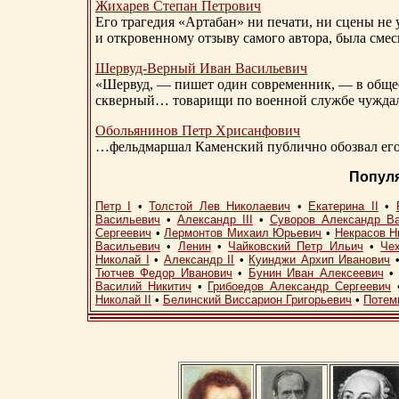
Жихарев Степан Петрович
Его трагедия «Артабан» ни печати, ни сцены не 
и откровенному отзыву самого автора, была сме
Шервуд-Верный
Иван Васильевич
«Шервуд, — пишет один современник, — в общест
скверный… товарищи по военной службе чуждали
Обольянинов Петр Хрисанфович
…фельдмаршал Каменский публично обозвал его 
Попул
Петр I
•
Толстой Лев Николаевич
•
Екатерина II
•
Васильевич
•
Александр III
•
Суворов Александр В
Сергеевич
•
Лермонтов Михаил Юрьевич
•
Некрасов Н
Васильевич
•
Ленин
•
Чайковский Петр Ильич
•
Че
Николай I
•
Александр II
•
Куинджи Архип Иванович
Тютчев Федор Иванович
•
Бунин Иван Алексеевич
Василий Никитич
•
Грибоедов Александр Сергеевич
Николай II
•
Белинский Виссарион Григорьевич
•
Потем