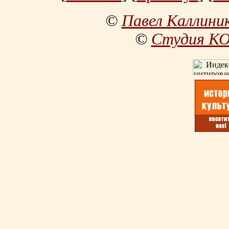
©
Павел Каллини
©
Студия К