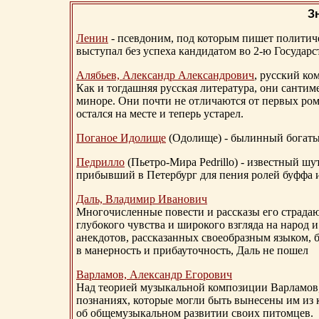
З
Ленин
- псевдоним, под которым пишет политичес
выступал без успеха кандидатом во 2-ю Государ
Алябьев, Александр Александрович
, русский ко
Как и тогдашняя русская литература, они сантим
миноре. Они почти не отличаются от первых ром
остался на месте и теперь устарел.
Поганое Идолище
(Одолище) - былинный богат
Педрилло
(Пьетро-Мира Pedrillo) - известный ш
прибывший в Петербург для пения ролей буффа и
Даль, Владимир Иванович
Многочисленные повести и рассказы его страдаю
глубокого чувства и широкого взгляда на народ 
анекдотов, рассказанных своеобразным языком, 
в манерность и прибауточность, Даль не пошел
Варламов, Александр Егорович
Над теорией музыкальной композиции Варламов
познаниях, которые могли быть вынесены им из к
об общемузыкальном развитии своих питомцев.