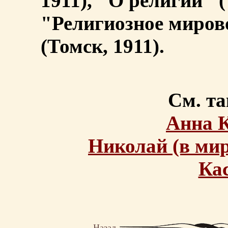
1911), "О религии" (
"Религиозное мирово
(Томск, 1911).
См. та
Анна 
Николай (в ми
Ка
Назад