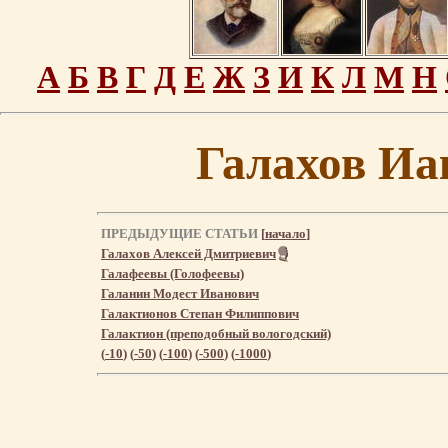
А
Б
В
Г
Д
Е
Ж
З
И
К
Л
М
Н
Галахов Иа
ПРЕДЫДУЩИЕ СТАТЬИ
[
начало
]
Галахов Алексей Дмитриевич
Галафеевы (Голофеевы)
Галанин Модест Иванович
Галактионов Степан Филиппович
Галактион (преподобный вологодский)
(
-10
) (
-50
) (
-100
) (
-500
) (
-1000
)