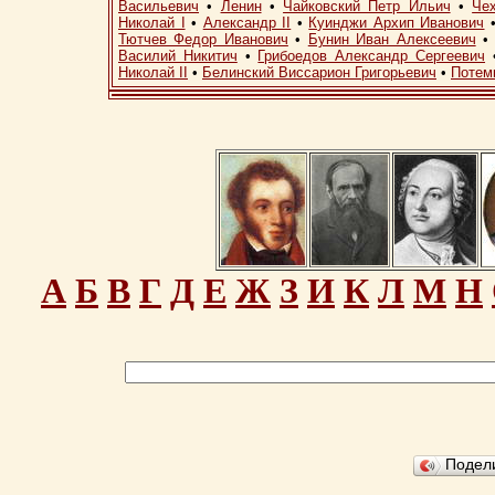
Васильевич
•
Ленин
•
Чайковский Петр Ильич
•
Че
Николай I
•
Александр II
•
Куинджи Архип Иванович
Тютчев Федор Иванович
•
Бунин Иван Алексеевич
Василий Никитич
•
Грибоедов Александр Сергеевич
Николай II
•
Белинский Виссарион Григорьевич
•
Потем
А
Б
В
Г
Д
Е
Ж
З
И
К
Л
М
Н
Подел