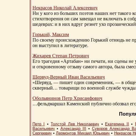
Некрасов Николай Алексеевич
Ни у кого из больших поэтов наших нет такого к
стихотворения он сам завещал не включать в соб
шедеврах: и в них вдруг резнет ухо прозаический
Горький, Максим
По своему происхождению Горький отнюдь не пр
он выступил в литературе.
Жихарев Степан Петрович
Его трагедия «Артабан» ни печати, ни сцены не 
и откровенному отзыву самого автора, была сме
Шервуд-Верный
Иван Васильевич
«Шервуд, — пишет один современник, — в общест
скверный… товарищи по военной службе чуждали
Обольянинов Петр Хрисанфович
…фельдмаршал Каменский публично обозвал его 
Попул
Петр I
•
Толстой Лев Николаевич
•
Екатерина II
•
Васильевич
•
Александр III
•
Суворов Александр В
Сергеевич
•
Лермонтов Михаил Юрьевич
•
Некрасов Н