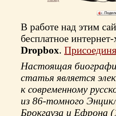
Подел
В работе над этим са
бесплатное интернет
Dropbox
.
Присоединя
Настоящая биографи
статья является эле
к современному русск
из
86-томного
Энцикл
Брокгауза и Ефрона
(