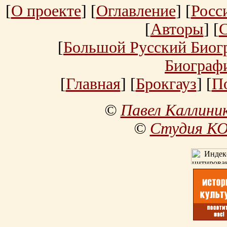
[
О проекте
] [
Оглавление
] [
Росс
[
Авторы
] [
[
Большой Русский Биог
Биограф
[
Главная
] [
Брокгауз
] [
П
©
Павел Каллини
©
Студия К