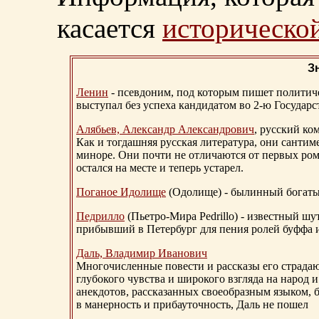
касается
исторической
З
Ленин
- псевдоним, под которым пишет политичес
выступал без успеха кандидатом во 2-ю Государ
Алябьев, Александр Александрович
, русский ко
Как и тогдашняя русская литература, они сантим
миноре. Они почти не отличаются от первых ром
остался на месте и теперь устарел.
Поганое Идолище
(Одолище) - былинный богат
Педрилло
(Пьетро-Мира Pedrillo) - известный ш
прибывший в Петербург для пения ролей буффа и
Даль, Владимир Иванович
Многочисленные повести и рассказы его страдаю
глубокого чувства и широкого взгляда на народ 
анекдотов, рассказанных своеобразным языком, 
в манерность и прибауточность, Даль не пошел