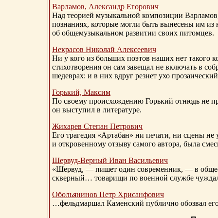
Варламов, Александр Егорович
Над теорией музыкальной композиции Варламов
познаниях, которые могли быть вынесены им из к
об общемузыкальном развитии своих питомцев.
Некрасов Николай Алексеевич
Ни у кого из больших поэтов наших нет такого к
стихотворения он сам завещал не включать в соб
шедеврах: и в них вдруг резнет ухо прозаический
Горький, Максим
По своему происхождению Горький отнюдь не пр
он выступил в литературе.
Жихарев Степан Петрович
Его трагедия «Артабан» ни печати, ни сцены не 
и откровенному отзыву самого автора, была сме
Шервуд-Верный
Иван Васильевич
«Шервуд, — пишет один современник, — в общест
скверный… товарищи по военной службе чуждали
Обольянинов Петр Хрисанфович
…фельдмаршал Каменский публично обозвал его 