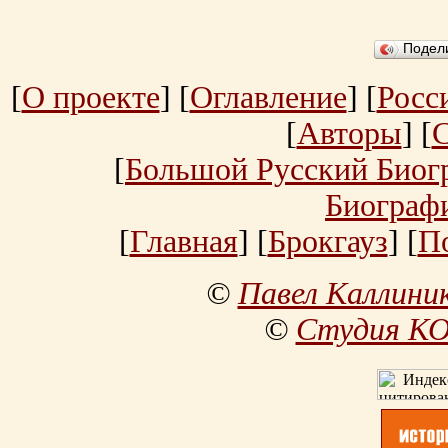
Подел
[
О проекте
] [
Оглавление
] [
Росс
[
Авторы
] [
[
Большой Русский Биог
Биограф
[
Главная
] [
Брокгауз
] [
П
©
Павел Каллини
©
Студия К