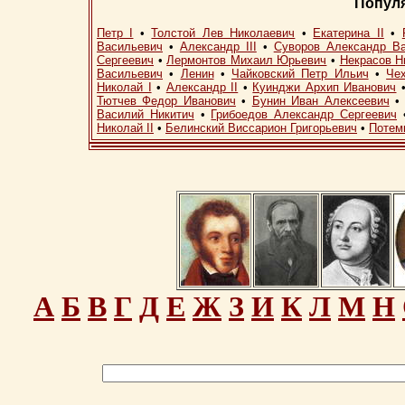
Попул
Петр I
•
Толстой Лев Николаевич
•
Екатерина II
•
Васильевич
•
Александр III
•
Суворов Александр В
Сергеевич
•
Лермонтов Михаил Юрьевич
•
Некрасов Н
Васильевич
•
Ленин
•
Чайковский Петр Ильич
•
Че
Николай I
•
Александр II
•
Куинджи Архип Иванович
Тютчев Федор Иванович
•
Бунин Иван Алексеевич
Василий Никитич
•
Грибоедов Александр Сергеевич
Николай II
•
Белинский Виссарион Григорьевич
•
Потем
А
Б
В
Г
Д
Е
Ж
З
И
К
Л
М
Н