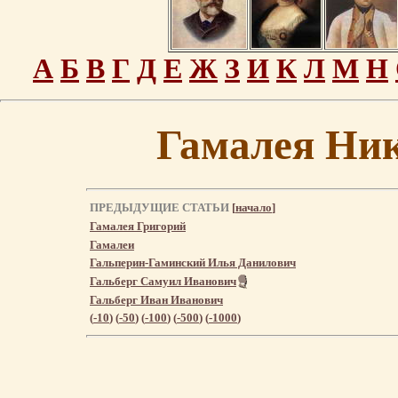
А
Б
В
Г
Д
Е
Ж
З
И
К
Л
М
Н
Гамалея Ни
ПРЕДЫДУЩИЕ СТАТЬИ
[
начало
]
Гамалея Григорий
Гамалеи
Гальперин-Гаминский Илья Данилович
Гальберг Самуил Иванович
Гальберг Иван Иванович
(
-10
) (
-50
) (
-100
) (
-500
) (
-1000
)