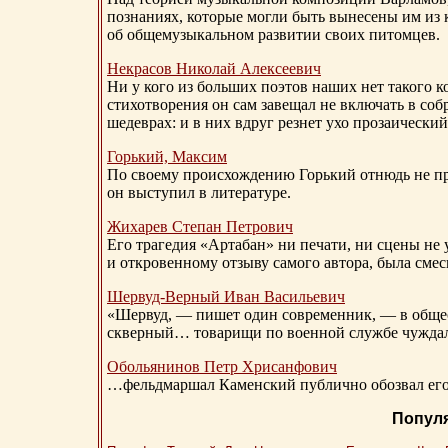
познаниях, которые могли быть вынесены им из к
об общемузыкальном развитии своих питомцев.
Некрасов Николай Алексеевич
Ни у кого из больших поэтов наших нет такого к
стихотворения он сам завещал не включать в соб
шедеврах: и в них вдруг резнет ухо прозаический
Горький, Максим
По своему происхождению Горький отнюдь не пр
он выступил в литературе.
Жихарев Степан Петрович
Его трагедия «Артабан» ни печати, ни сцены не 
и откровенному отзыву самого автора, была сме
Шервуд-Верный
Иван Васильевич
«Шервуд, — пишет один современник, — в общест
скверный… товарищи по военной службе чуждали
Обольянинов Петр Хрисанфович
…фельдмаршал Каменский публично обозвал его 
Попул