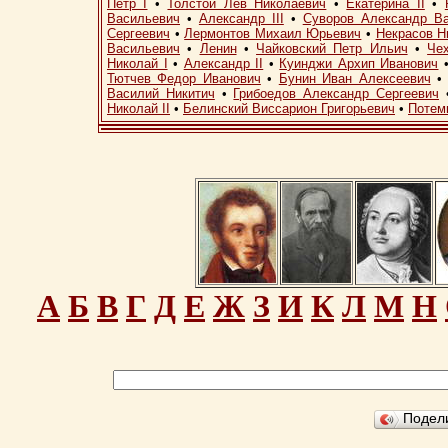
Петр I
•
Толстой Лев Николаевич
•
Екатерина II
•
Васильевич
•
Александр III
•
Суворов Александр В
Сергеевич
•
Лермонтов Михаил Юрьевич
•
Некрасов Н
Васильевич
•
Ленин
•
Чайковский Петр Ильич
•
Че
Николай I
•
Александр II
•
Куинджи Архип Иванович
Тютчев Федор Иванович
•
Бунин Иван Алексеевич
Василий Никитич
•
Грибоедов Александр Сергеевич
Николай II
•
Белинский Виссарион Григорьевич
•
Потем
А
Б
В
Г
Д
Е
Ж
З
И
К
Л
М
Н
Подел