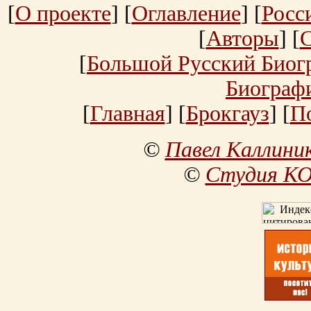
[
О проекте
] [
Оглавление
] [
Росс
[
Авторы
] [
[
Большой Русский Биог
Биограф
[
Главная
] [
Брокгауз
] [
П
©
Павел Каллини
©
Студия К