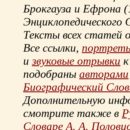
Брокгауза и Ефрона
(
Энциклопедического С
Тексты всех статей 
Все ссылки,
портрет
и
звуковые отрывки
к
подобраны
авторами
Биографический Слов
Дополнительную инф
смотрите также в
Р
Словаре А. А. Половц