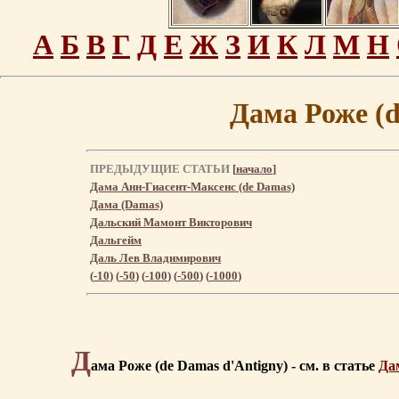
А
Б
В
Г
Д
Е
Ж
З
И
К
Л
М
Н
Дама Роже (d
ПРЕДЫДУЩИЕ СТАТЬИ
[
начало
]
Дама Анн-Гиасент-Максенс (de Damas)
Дама (Damas)
Дальский Мамонт Викторович
Дальгейм
Даль Лев Владимирович
(
-10
) (
-50
) (
-100
) (
-500
) (
-1000
)
Д
ама Роже (de Damas d'Antigny) - см. в статье
Да