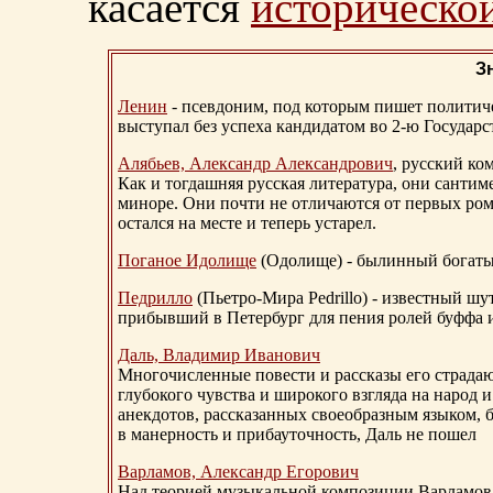
касается
исторической
З
Ленин
- псевдоним, под которым пишет политичес
выступал без успеха кандидатом во 2-ю Государ
Алябьев, Александр Александрович
, русский ко
Как и тогдашняя русская литература, они сантим
миноре. Они почти не отличаются от первых ром
остался на месте и теперь устарел.
Поганое Идолище
(Одолище) - былинный богат
Педрилло
(Пьетро-Мира Pedrillo) - известный ш
прибывший в Петербург для пения ролей буффа и
Даль, Владимир Иванович
Многочисленные повести и рассказы его страдаю
глубокого чувства и широкого взгляда на народ 
анекдотов, рассказанных своеобразным языком, 
в манерность и прибауточность, Даль не пошел
Варламов, Александр Егорович
Над теорией музыкальной композиции Варламов