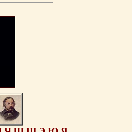
Ц
Ч
Ш
Щ
Э
Ю
Я