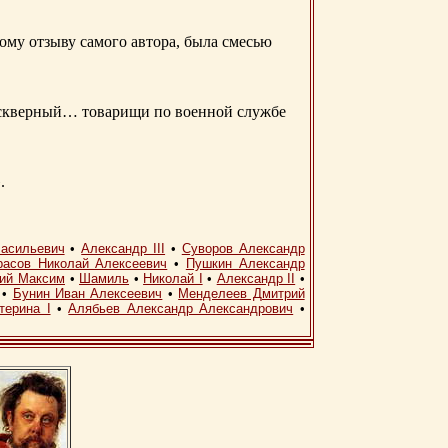
ому отзыву самого автора, была смесью
д скверный… товарищи по военной службе
.
асильевич
•
Александр III
•
Суворов Александр
расов Николай Алексеевич
•
Пушкин Александр
кий Максим
•
Шамиль
•
Николай I
•
Александр II
•
•
Бунин Иван Алексеевич
•
Менделеев Дмитрий
терина I
•
Алябьев Александр Александрович
•