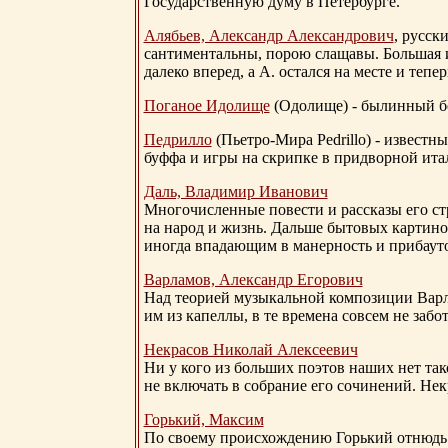
Государственную думу в Петербурге.
Алябьев, Александр Александрович
, русск
сантиментальны, порою слащавы. Большая и
далеко вперед, а А. остался на месте и тепер
Поганое Идолище
(Одолище) - былинный 
Педрилло
(Пьетро-Мира Pedrillo) - извест
буффа и игры на скрипке в придворной ита
Даль, Владимир Иванович
Многочисленные повести и рассказы его стр
на народ и жизнь. Дальше бытовых картино
иногда впадающим в манерность и прибауто
Варламов, Александр Егорович
Над теорией музыкальной композиции Вар
им из капеллы, в те времена совсем не за
Некрасов Николай Алексеевич
Ни у кого из больших поэтов наших нет так
не включать в собрание его сочинений. Нек
Горький, Максим
По своему происхождению Горький отнюдь 