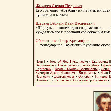
Жихарев Степан Петрович
Его трагедия «Артабан» ни печати, ни сцен
чуши с галиматьей.
Шервуд-Верный
Иван Васильевич
«Шервуд, — пишет один современник, — в 
чуждались его и прозвали его собачьим им
Обольянинов Петр Хрисанфович
…фельдмаршал Каменский публично обозвал
Петр I
•
Толстой Лев Николаевич
•
Екатерина I
Васильевич
•
Рюриковичи
•
Репин Илья Ефим
Сергеевич
•
Гоголь Николай Васильевич
•
Ленин
Куинджи Архип Иванович
•
Багратионы
•
Иван Г
Иванович
•
Долгоруковы
•
Орловы
•
Татищев В
Николай II
•
Белинский Виссарион Григорьевич
•