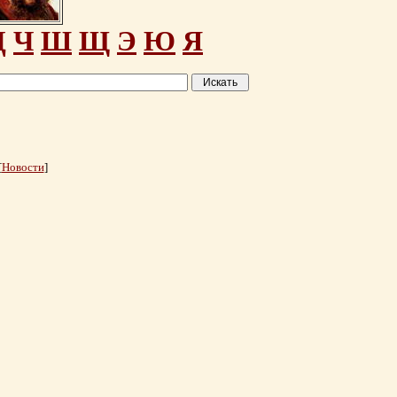
Ц
Ч
Ш
Щ
Э
Ю
Я
[
Новости
]