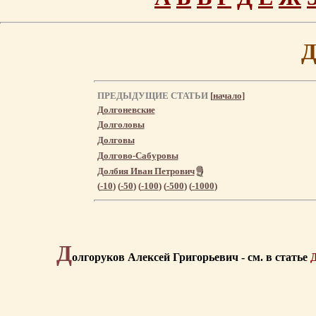
Д
ПРЕДЫДУЩИЕ СТАТЬИ
[
начало
]
Долгоневские
Долголовы
Долговы
Долгово-Сабуровы
Долбия Иван Петрович
(
-10
) (
-50
) (
-100
) (
-500
) (
-1000
)
Д
олгоруков Алексей Григорьевич - см. в статье