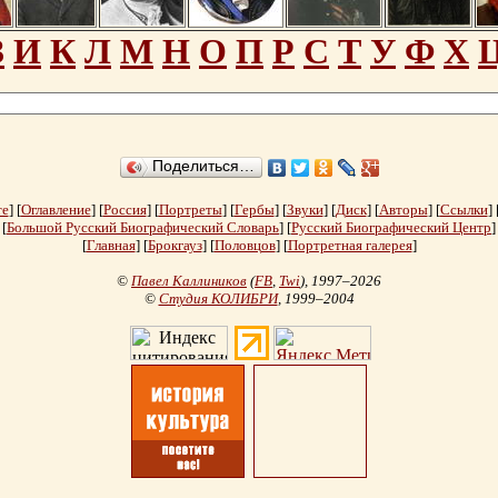
З
И
К
Л
М
Н
О
П
Р
С
Т
У
Ф
Х
Поделиться…
те
] [
Оглавление
] [
Россия
] [
Портреты
] [
Гербы
] [
Звуки
] [
Диск
] [
Авторы
] [
Ссылки
] 
[
Большой Русский Биографический Словарь
] [
Русский Биографический Центр
]
[
Главная
] [
Брокгауз
] [
Половцов
] [
Портретная галерея
]
©
Павел Каллиников
(
FB
,
Twi
)
, 1997–2026
©
Студия КОЛИБРИ
, 1999–2004