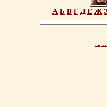
А
Б
В
Г
Д
Е
Ж
[
О проек