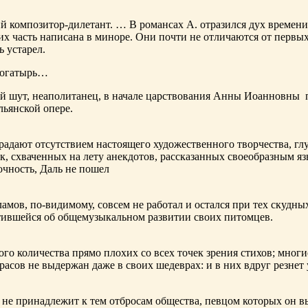
ий композитор-дилетант. … В романсах А. отразился дух времени
х часть написана в миноре. Они почти не отличаются от первы
ь устарел.
богатырь…
ный шут, неаполитанец, в начале царствования Анны Иоанновны
льянской опере.
адают отсутствием настоящего художественного творчества, глу
к, схваченных на лету анекдотов, рассказанных своеобразным яз
чность, Даль не пошел
ламов,
по-видимому
, совсем не работал и остался при тех скудн
ботившейся об общемузыкальном развитии своих питомцев.
ого количества прямо плохих со всех точек зрения стихов; многи
расов не выдержан даже в своих шедеврах: и в них вдруг резнет
не принадлежит к тем отбросам общества, певцом которых он в