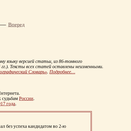
Вперед
му языку версией статьи, из
86-томного
гг.
). Тексты всех статей оставлены неизменными.
иографический Словарь»
.
Подробнее…
нтернета.
к судьбам
России
.
917 года
.
ал без успеха кандидатом во 2-ю