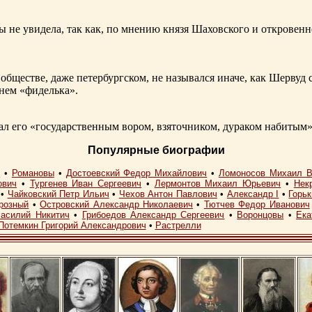
ы не увидела, так как, по мнению князя Шаховского и откровенн
обществе, даже петербургском, не назывался иначе, как Шерву
енем «фиделька».
 его «государственным вором, взяточником, дураком набитым»
Популярные биографии
I
•
Романовы
•
Достоевский Федор Михайлович
•
Ломоносов Михаил В
ович
•
Тургенев Иван Сергеевич
•
Лермонтов Михаил Юрьевич
•
Нек
•
Чайковский Петр Ильич
•
Чехов Антон Павлович
•
Александр I
•
Горь
розный
•
Островский Александр Николаевич
•
Тютчев Федор Иванович
асилий Никитич
•
Грибоедов Александр Сергеевич
•
Воронцовы
•
Ека
Потемкин Григорий Александрович
•
Растрелли