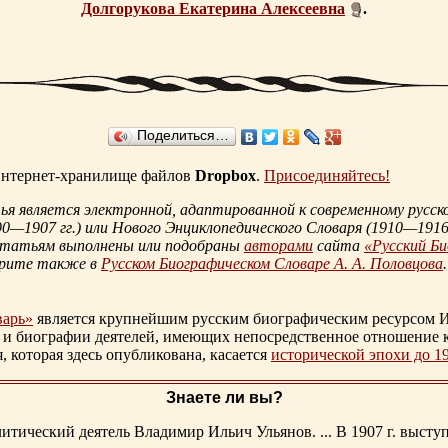
Долгорукова Екатерина Алексеевна
.
Поделиться…
 интернет-хранилище файлов
Dropbox
.
Присоединяйтесь!
 является электронной, адаптированной к современному русско
90—1907 гг.
) или Нового Энциклопедического Словаря (
1910—1916 
статьям выполнены или подобраны
авторами
сайта
«Русский Б
трите также в
Русском Биографическом Словаре А. А. Половцова
.
варь»
является крупнейшим русским биографическим ресурсом И
 и биографии деятелей, имеющих непосредственное отношение 
которая здесь опубликована, касается
исторической эпохи до 1
Знаете ли вы?
тический деятель Владимир Ильич Ульянов. ... В 1907 г. выступ