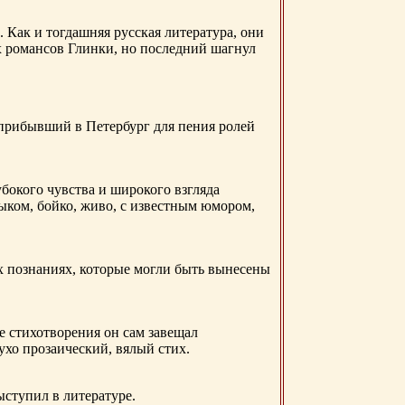
. Как и тогдашняя русская литература, они
х романсов Глинки, но последний шагнул
 прибывший в Петербург для пения ролей
бокого чувства и широкого взгляда
ыком, бойко, живо, с известным юмором,
ых познаниях, которые могли быть вынесены
е стихотворения он сам завещал
 ухо прозаический, вялый стих.
ыступил в литературе.