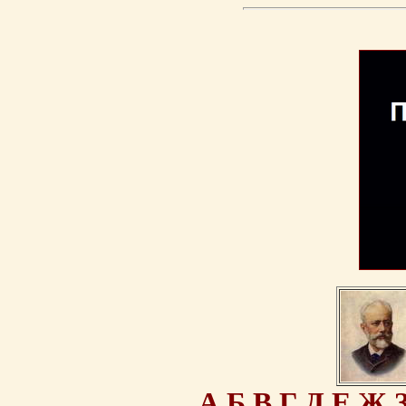
А
Б
В
Г
Д
Е
Ж