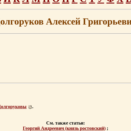
олгоруков Алексей Григорьев
Долгоруковы
.
См. также статьи:
Георгий Андреевич (князь ростовский)
;