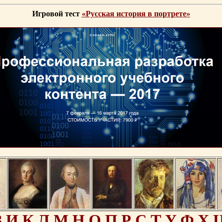
Игровой тест
«Русская история в портрете»
З
И
К
Л
М
Н
О
П
Р
С
Т
У
Ф
Х