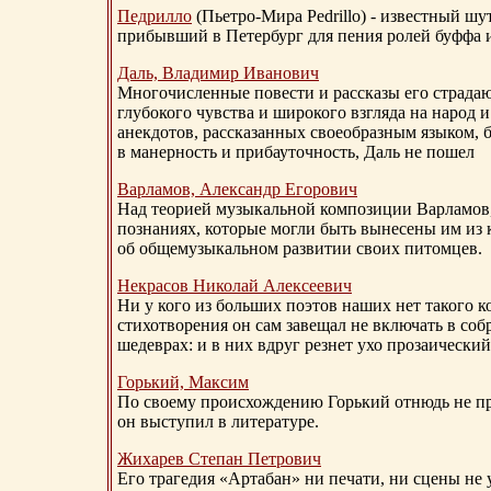
Педрилло
(Пьетро-Мира Pedrillo) - известный ш
прибывший в Петербург для пения ролей буффа и
Даль, Владимир Иванович
Многочисленные повести и рассказы его страдаю
глубокого чувства и широкого взгляда на народ 
анекдотов, рассказанных своеобразным языком, 
в манерность и прибауточность, Даль не пошел
Варламов, Александр Егорович
Над теорией музыкальной композиции Варламов
познаниях, которые могли быть вынесены им из к
об общемузыкальном развитии своих питомцев.
Некрасов Николай Алексеевич
Ни у кого из больших поэтов наших нет такого к
стихотворения он сам завещал не включать в соб
шедеврах: и в них вдруг резнет ухо прозаический
Горький, Максим
По своему происхождению Горький отнюдь не пр
он выступил в литературе.
Жихарев Степан Петрович
Его трагедия «Артабан» ни печати, ни сцены не 