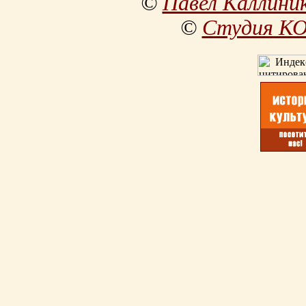
©
Павел Каллини
©
Студия К