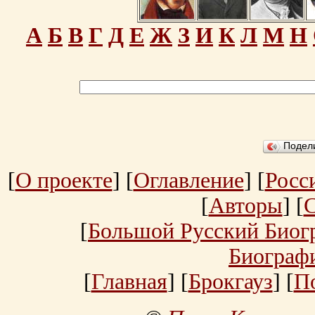
А
Б
В
Г
Д
Е
Ж
З
И
К
Л
М
Н
Подел
[
О проекте
] [
Оглавление
] [
Росс
[
Авторы
] [
[
Большой Русский Биог
Биограф
[
Главная
] [
Брокгауз
] [
П