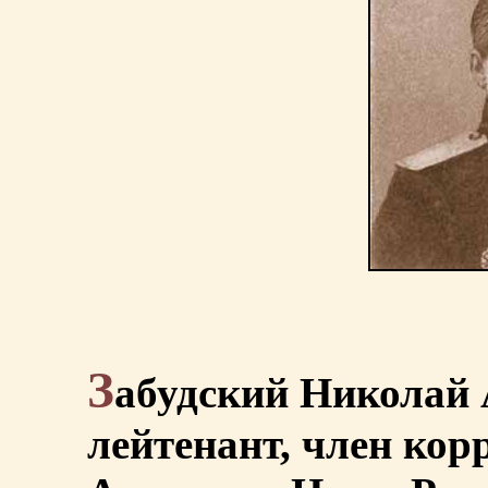
З
абудский Николай 
лейтенант, член ко