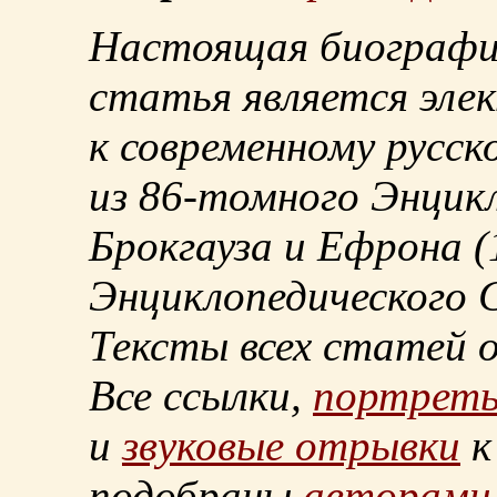
Настоящая биографи
статья является эле
к современному русск
из
86-томного
Энцикл
Брокгауза и Ефрона
(
Энциклопедического С
Тексты всех статей 
Все ссылки,
портрет
и
звуковые отрывки
к
подобраны
авторами