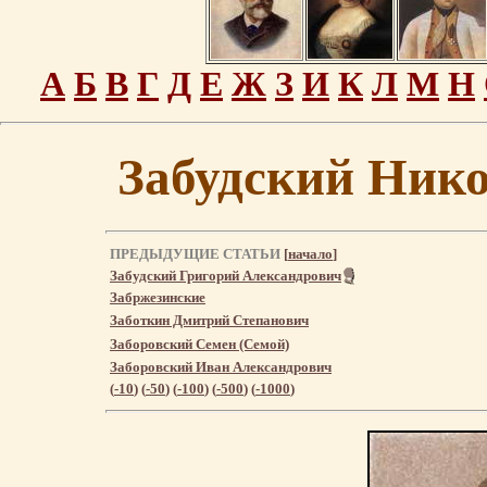
А
Б
В
Г
Д
Е
Ж
З
И
К
Л
М
Н
Забудский Ник
ПРЕДЫДУЩИЕ СТАТЬИ
[
начало
]
Забудский Григорий Александрович
Забржезинские
Заботкин Дмитрий Степанович
Заборовский Семен (Семой)
Заборовский Иван Александрович
(
-10
) (
-50
) (
-100
) (
-500
) (
-1000
)