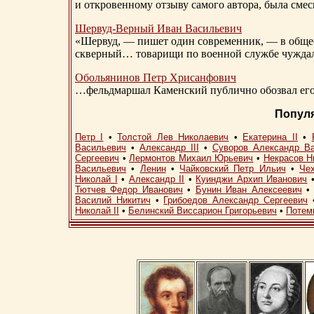
и откровенному отзыву самого автора, была сме
Шервуд-Верный
Иван Васильевич
«Шервуд, — пишет один современник, — в общест
скверный… товарищи по военной службе чуждали
Обольянинов Петр Хрисанфович
…фельдмаршал Каменский публично обозвал его 
Попул
Петр I
•
Толстой Лев Николаевич
•
Екатерина II
•
Васильевич
•
Александр III
•
Суворов Александр В
Сергеевич
•
Лермонтов Михаил Юрьевич
•
Некрасов Н
Васильевич
•
Ленин
•
Чайковский Петр Ильич
•
Че
Николай I
•
Александр II
•
Куинджи Архип Иванович
Тютчев Федор Иванович
•
Бунин Иван Алексеевич
Василий Никитич
•
Грибоедов Александр Сергеевич
Николай II
•
Белинский Виссарион Григорьевич
•
Потем