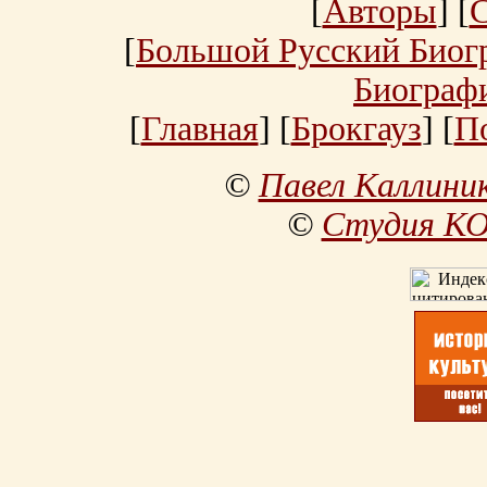
[
Авторы
] [
[
Большой Русский Биог
Биограф
[
Главная
] [
Брокгауз
] [
П
©
Павел Каллини
©
Студия К