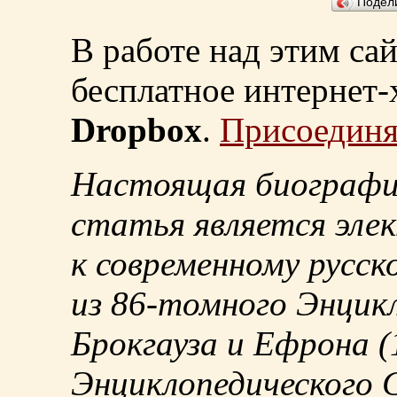
Подел
В работе над этим са
бесплатное интернет
Dropbox
.
Присоединя
Настоящая биографи
статья является эле
к современному русск
из
86-томного
Энцикл
Брокгауза и Ефрона
(
Энциклопедического С