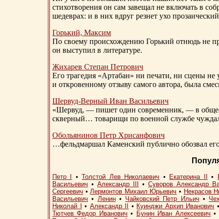
стихотворения он сам завещал не включать в соб
шедеврах: и в них вдруг резнет ухо прозаический
Горький, Максим
По своему происхождению Горький отнюдь не пр
он выступил в литературе.
Жихарев Степан Петрович
Его трагедия «Артабан» ни печати, ни сцены не 
и откровенному отзыву самого автора, была сме
Шервуд-Верный
Иван Васильевич
«Шервуд, — пишет один современник, — в общест
скверный… товарищи по военной службе чуждали
Обольянинов Петр Хрисанфович
…фельдмаршал Каменский публично обозвал его 
Попул
Петр I
•
Толстой Лев Николаевич
•
Екатерина II
•
Васильевич
•
Александр III
•
Суворов Александр В
Сергеевич
•
Лермонтов Михаил Юрьевич
•
Некрасов Н
Васильевич
•
Ленин
•
Чайковский Петр Ильич
•
Че
Николай I
•
Александр II
•
Куинджи Архип Иванович
Тютчев Федор Иванович
•
Бунин Иван Алексеевич