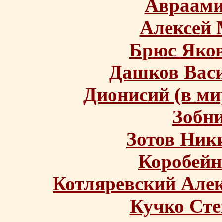
Авраам
Алексей
Брюс Яко
Дашков Вас
Дионисий (в м
Зобн
Зотов Ник
Коробейн
Котляревский Але
Кучко Сте