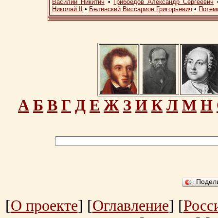
Василий Никитич
•
Грибоедов Александр Сергеевич
Николай II
•
Белинский Виссарион Григорьевич
•
Потем
А
Б
В
Г
Д
Е
Ж
З
И
К
Л
М
Н
Подел
[
О проекте
] [
Оглавление
] [
Росс