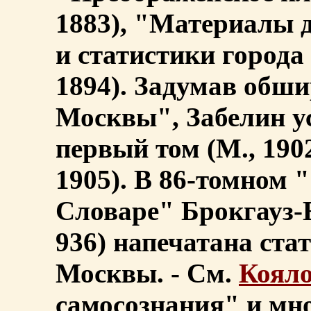
1883), "Материалы д
и статистики города
1894). Задумав обш
Москвы", Забелин ус
первый том (М., 1902
1905). В 86-томном
Словаре" Брокгауз-Еф
936) напечатана ста
Москвы. - См.
Коял
самосознания" и мн