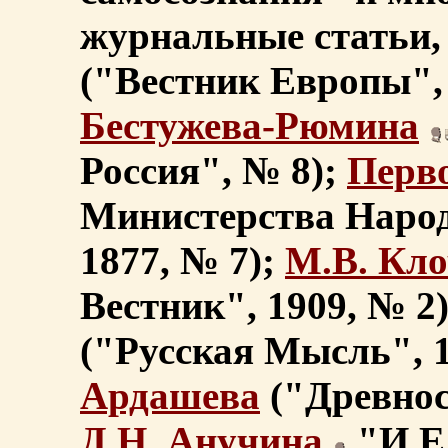
журнальные статьи,
("Вестник Европы", 
Бестужева-Рюмина
Россия", № 8);
Перв
Министерства Наро
1877, № 7);
М.В. Кл
Вестник", 1909, № 2
("Русская Мысль", 1
Ардашева
("Древност
Д.Н. Анучина
"И.Е.