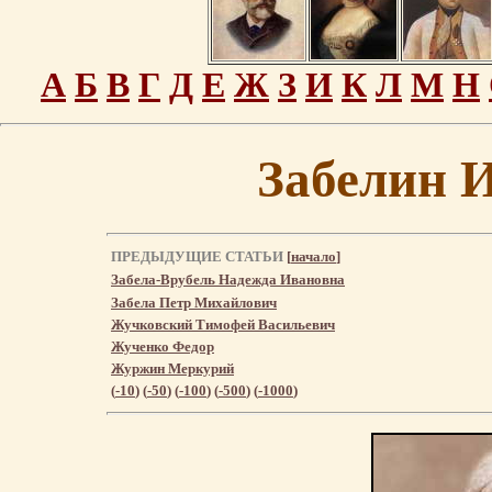
А
Б
В
Г
Д
Е
Ж
З
И
К
Л
М
Н
Забелин 
ПРЕДЫДУЩИЕ СТАТЬИ
[
начало
]
Забела-Врубель Надежда Ивановна
Забела Петр Михайлович
Жучковский Тимофей Васильевич
Жученко Федор
Журжин Меркурий
(
-10
) (
-50
) (
-100
) (
-500
) (
-1000
)