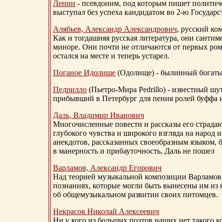
Ленин
- псевдоним, под которым пишет политичес
выступал без успеха кандидатом во 2-ю Государ
Алябьев, Александр Александрович
, русский ко
Как и тогдашняя русская литература, они сантим
миноре. Они почти не отличаются от первых ром
остался на месте и теперь устарел.
Поганое Идолище
(Одолище) - былинный богат
Педрилло
(Пьетро-Мира Pedrillo) - известный ш
прибывший в Петербург для пения ролей буффа и
Даль, Владимир Иванович
Многочисленные повести и рассказы его страдаю
глубокого чувства и широкого взгляда на народ 
анекдотов, рассказанных своеобразным языком, 
в манерность и прибауточность, Даль не пошел
Варламов, Александр Егорович
Над теорией музыкальной композиции Варламов
познаниях, которые могли быть вынесены им из к
об общемузыкальном развитии своих питомцев.
Некрасов Николай Алексеевич
Ни у кого из больших поэтов наших нет такого к