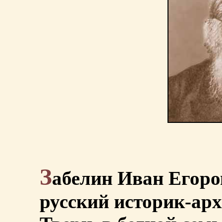
З
абелин Иван Егоро
русский историк-архе