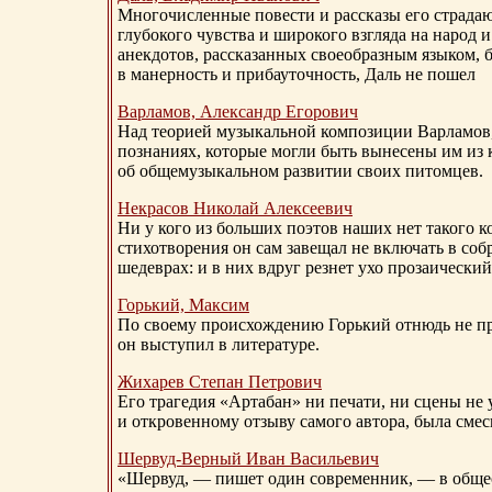
Многочисленные повести и рассказы его страдаю
глубокого чувства и широкого взгляда на народ 
анекдотов, рассказанных своеобразным языком, 
в манерность и прибауточность, Даль не пошел
Варламов, Александр Егорович
Над теорией музыкальной композиции Варламов
познаниях, которые могли быть вынесены им из к
об общемузыкальном развитии своих питомцев.
Некрасов Николай Алексеевич
Ни у кого из больших поэтов наших нет такого к
стихотворения он сам завещал не включать в соб
шедеврах: и в них вдруг резнет ухо прозаический
Горький, Максим
По своему происхождению Горький отнюдь не пр
он выступил в литературе.
Жихарев Степан Петрович
Его трагедия «Артабан» ни печати, ни сцены не 
и откровенному отзыву самого автора, была сме
Шервуд-Верный
Иван Васильевич
«Шервуд, — пишет один современник, — в общест