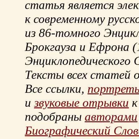
статья является эле
к современному русск
из
86-томного
Энцикл
Брокгауза и Ефрона
(
Энциклопедического С
Тексты всех статей 
Все ссылки,
портрет
и
звуковые отрывки
к
подобраны
авторами
Биографический Слов