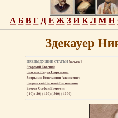
А
Б
В
Г
Д
Е
Ж
З
И
К
Л
М
Н
Здекауер Ни
ПРЕДЫДУЩИЕ СТАТЬИ
[
начало
]
Згарский Евгений
Звягина Лидия Георгиевна
Зворыкин Константин Алексеевич
Зверинский Василий Васильевич
Зверев Стефан Егорович
(
-10
) (
-50
) (
-100
) (
-500
) (
-1000
)