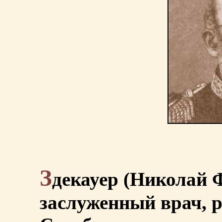
З
декауер (Николай 
заслуженный врач, ро