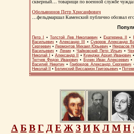
скверный… товарищи по военной службе чуждали
Обольянинов Петр Хрисанфович
…фельдмаршал Каменский публично обозвал его 
Попул
Петр I
•
Толстой Лев Николаевич
•
Екатерина II
•
Васильевич
•
Александр III
•
Суворов Александр В
Сергеевич
•
Лермонтов Михаил Юрьевич
•
Некрасов Н
Васильевич
•
Ленин
•
Чайковский Петр Ильич
•
Че
Николай I
•
Александр II
•
Куинджи Архип Иванович
Тютчев Федор Иванович
•
Бунин Иван Алексеевич
Василий Никитич
•
Грибоедов Александр Сергеевич
Николай II
•
Белинский Виссарион Григорьевич
•
Потем
А
Б
В
Г
Д
Е
Ж
З
И
К
Л
М
Н