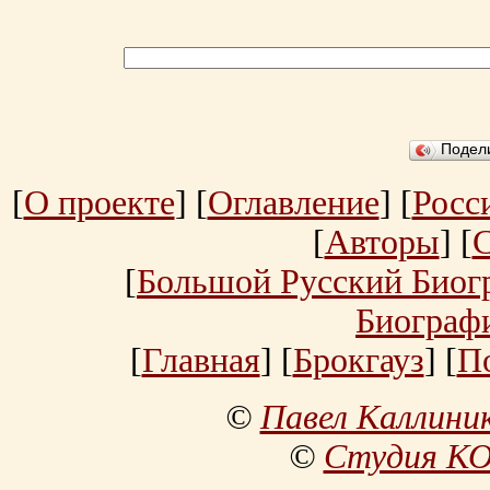
Подел
[
О проекте
] [
Оглавление
] [
Росс
[
Авторы
] [
[
Большой Русский Биог
Биограф
[
Главная
] [
Брокгауз
] [
П
©
Павел Каллини
©
Студия К