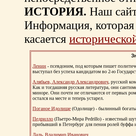
ИСТОРИЯ.
Наш сайт
Информация, которая 
касается
исторической
З
Ленин
- псевдоним, под которым пишет политичес
выступал без успеха кандидатом во 2-ю Государ
Алябьев, Александр Александрович
, русский ко
Как и тогдашняя русская литература, они сантим
миноре. Они почти не отличаются от первых ром
остался на месте и теперь устарел.
Поганое Идолище
(Одолище) - былинный богат
Педрилло
(Пьетро-Мира Pedrillo) - известный ш
прибывший в Петербург для пения ролей буффа и
Даль, Владимир Иванович