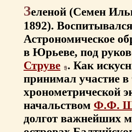
З
еленой (Семен Ильи
1892). Воспитывался
Астрономическое об
в Юрьеве, под руко
Струве
. Как искус
принимал участие в
хронометрической э
начальством
Ф.Ф. Ш
долгот важнейших ме
островах Балтийског