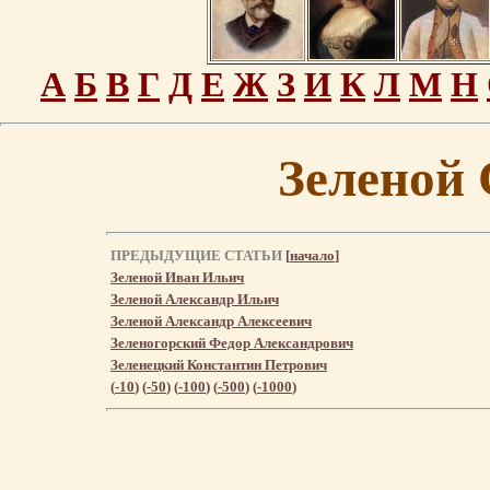
А
Б
В
Г
Д
Е
Ж
З
И
К
Л
М
Н
Зеленой
ПРЕДЫДУЩИЕ СТАТЬИ
[
начало
]
Зеленой Иван Ильич
Зеленой Александр Ильич
Зеленой Александр Алексеевич
Зеленогорский Федор Александрович
Зеленецкий Константин Петрович
(
-10
) (
-50
) (
-100
) (
-500
) (
-1000
)