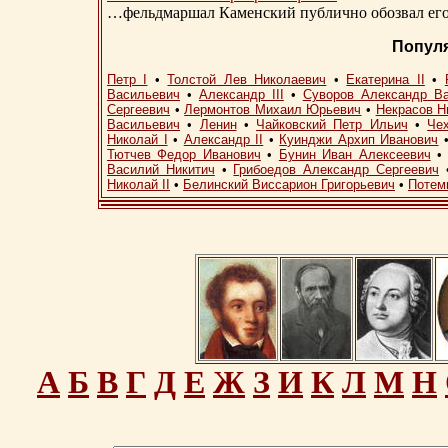
…фельдмаршал Каменский публично обозвал его 
Попул
Петр I
•
Толстой Лев Николаевич
•
Екатерина II
•
Васильевич
•
Александр III
•
Суворов Александр В
Сергеевич
•
Лермонтов Михаил Юрьевич
•
Некрасов Н
Васильевич
•
Ленин
•
Чайковский Петр Ильич
•
Че
Николай I
•
Александр II
•
Куинджи Архип Иванович
Тютчев Федор Иванович
•
Бунин Иван Алексеевич
Василий Никитич
•
Грибоедов Александр Сергеевич
Николай II
•
Белинский Виссарион Григорьевич
•
Потем
А
Б
В
Г
Д
Е
Ж
З
И
К
Л
М
Н