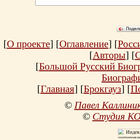
Подел
[
О проекте
] [
Оглавление
] [
Росс
[
Авторы
] [
[
Большой Русский Биог
Биограф
[
Главная
] [
Брокгауз
] [
П
©
Павел Каллини
©
Студия К