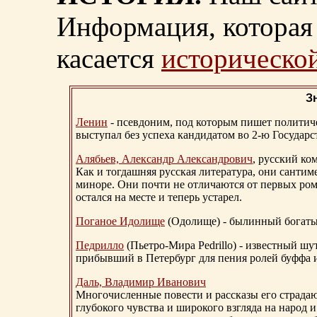
Информация, которая 
касается
исторической
З
Ленин
- псевдоним, под которым пишет политичес
выступал без успеха кандидатом во 2-ю Государ
Алябьев, Александр Александрович
, русский ко
Как и тогдашняя русская литература, они сантим
миноре. Они почти не отличаются от первых ром
остался на месте и теперь устарел.
Поганое Идолище
(Одолище) - былинный богат
Педрилло
(Пьетро-Мира Pedrillo) - известный ш
прибывший в Петербург для пения ролей буффа и
Даль, Владимир Иванович
Многочисленные повести и рассказы его страдаю
глубокого чувства и широкого взгляда на народ 