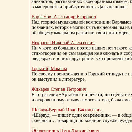
анекдотов, рассказанных своеобразным языком, 
в манерность и прибауточность, Даль не пошел
Варламов, Александр Егорович
Над теорией музыкальной композиции Варламов
познаниях, которые могли быть вынесены им из к
об общемузыкальном развитии своих питомцев.
Некрасов Николай Алексеевич
Ни у кого из больших поэтов наших нет такого к
стихотворения он сам завещал не включать в соб
шедеврах: и в них вдруг резнет ухо прозаический
Горький, Максим
По своему происхождению Горький отнюдь не пр
он выступил в литературе.
Жихарев Степан Петрович
Его трагедия «Артабан» ни печати, ни сцены не 
и откровенному отзыву самого автора, была сме
Шервуд-Верный
Иван Васильевич
«Шервуд, — пишет один современник, — в общест
скверный… товарищи по военной службе чуждали
Обольянинов Петр Хрисанфович