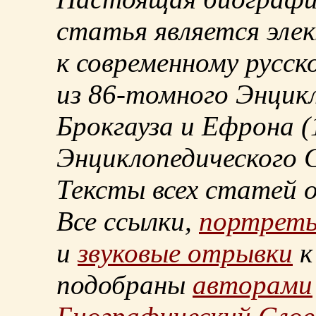
статья является эле
к современному русск
из
86-томного
Энцикл
Брокгауза и Ефрона
(
Энциклопедического С
Тексты всех статей 
Все ссылки,
портрет
и
звуковые отрывки
к
подобраны
авторами