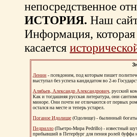
непосредственное от
ИСТОРИЯ.
Наш сайт
Информация, которая 
касается
исторической
З
Ленин
- псевдоним, под которым пишет политичес
выступал без успеха кандидатом во 2-ю Государ
Алябьев, Александр Александрович
, русский ко
Как и тогдашняя русская литература, они сантим
миноре. Они почти не отличаются от первых ром
остался на месте и теперь устарел.
Поганое Идолище
(Одолище) - былинный богат
Педрилло
(Пьетро-Мира Pedrillo) - известный ш
прибывший в Петербург для пения ролей буффа и