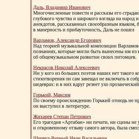
Даль, Владимир Иванович
Многочисленные повести и рассказы его страдаю
глубокого чувства и широкого взгляда на народ 
анекдотов, рассказанных своеобразным языком, 
в манерность и прибауточность, Даль не пошел
Варламов, Александр Егорович
Над теорией музыкальной композиции Варламов
познаниях, которые могли быть вынесены им из к
об общемузыкальном развитии своих питомцев.
Некрасов Николай Алексеевич
Ни у кого из больших поэтов наших нет такого к
стихотворения он сам завещал не включать в соб
шедеврах: и в них вдруг резнет ухо прозаический
Горький, Максим
По своему происхождению Горький отнюдь не пр
он выступил в литературе.
Жихарев Степан Петрович
Его трагедия «Артабан» ни печати, ни сцены не 
и откровенному отзыву самого автора, была сме
Шервуд-Верный
Иван Васильевич