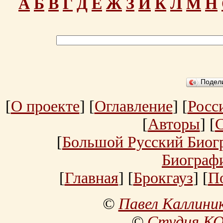
А
Б
В
Г
Д
Е
Ж
З
И
К
Л
М
Н
Подел
[
О проекте
] [
Оглавление
] [
Росс
[
Авторы
] [
[
Большой Русский Биог
Биограф
[
Главная
] [
Брокгауз
] [
П
©
Павел Каллини
©
Студия К