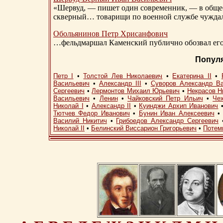
«Шервуд, — пишет один современник, — в общест
скверный… товарищи по военной службе чуждали
Обольянинов Петр Хрисанфович
…фельдмаршал Каменский публично обозвал его 
Попул
Петр I
•
Толстой Лев Николаевич
•
Екатерина II
•
Васильевич
•
Александр III
•
Суворов Александр В
Сергеевич
•
Лермонтов Михаил Юрьевич
•
Некрасов Н
Васильевич
•
Ленин
•
Чайковский Петр Ильич
•
Че
Николай I
•
Александр II
•
Куинджи Архип Иванович
Тютчев Федор Иванович
•
Бунин Иван Алексеевич
Василий Никитич
•
Грибоедов Александр Сергеевич
Николай II
•
Белинский Виссарион Григорьевич
•
Потем