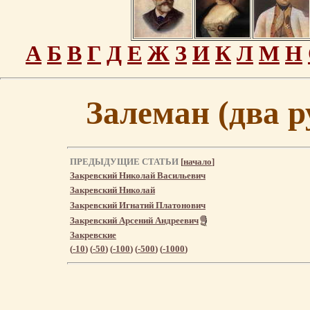
А
Б
В
Г
Д
Е
Ж
З
И
К
Л
М
Н
Залеман (два р
ПРЕДЫДУЩИЕ СТАТЬИ
[
начало
]
Закревский Николай Васильевич
Закревский Николай
Закревский Игнатий Платонович
Закревский Арсений Андреевич
Закревские
(
-10
) (
-50
) (
-100
) (
-500
) (
-1000
)