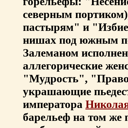
горельефы: "Несение
северным портиком)
пастырям" и "Избие
нишах под южным пор
Залеманом исполне
аллегорические жен
"Мудрость", "Право
украшающие пьедес
императора
Николая
барельеф на том же 