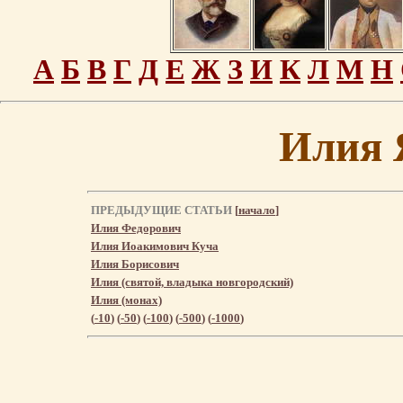
А
Б
В
Г
Д
Е
Ж
З
И
К
Л
М
Н
Илия 
ПРЕДЫДУЩИЕ СТАТЬИ
[
начало
]
Илия Федорович
Илия Иоакимович Куча
Илия Борисович
Илия (святой, владыка новгородский)
Илия (монах)
(
-10
) (
-50
) (
-100
) (
-500
) (
-1000
)