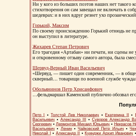
Ни у кого из больших поэтов наших нет такого к
стихотворения он сам завещал не включать в соб
шедеврах: и в них вдруг резнет ухо прозаический
Горький, Максим
По своему происхождению Горький отнюдь не пр
он выступил в литературе.
Жихарев Степан Петрович
Его трагедия «Артабан» ни печати, ни сцены не 
и откровенному отзыву самого автора, была сме
Шервуд-Верный
Иван Васильевич
«Шервуд, — пишет один современник, — в общест
скверный… товарищи по военной службе чуждали
Обольянинов Петр Хрисанфович
…фельдмаршал Каменский публично обозвал его 
Попул
Петр I
•
Толстой Лев Николаевич
•
Екатерина II
•
Васильевич
•
Александр III
•
Суворов Александр В
Сергеевич
•
Лермонтов Михаил Юрьевич
•
Некрасов Н
Васильевич
•
Ленин
•
Чайковский Петр Ильич
•
Че
Николай I
•
Александр II
•
Куинджи Архип Иванович