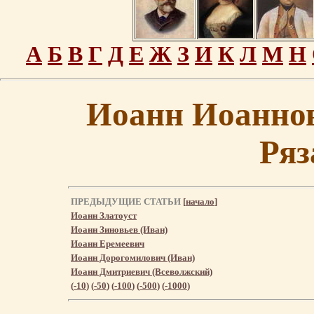
А
Б
В
Г
Д
Е
Ж
З
И
К
Л
М
Н
Иоанн Иоаннов
Ряз
ПРЕДЫДУЩИЕ СТАТЬИ
[
начало
]
Иоанн Златоуст
Иоанн Зиновьев (Иван)
Иоанн Еремеевич
Иоанн Дорогомилович (Иван)
Иоанн Дмитриевич (Всеволжский)
(
-10
) (
-50
) (
-100
) (
-500
) (
-1000
)