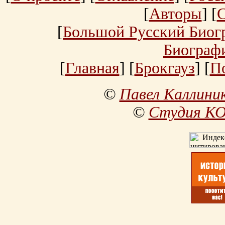
[
Авторы
] [
[
Большой Русский Биог
Биограф
[
Главная
] [
Брокгауз
] [
П
©
Павел Каллини
©
Студия К