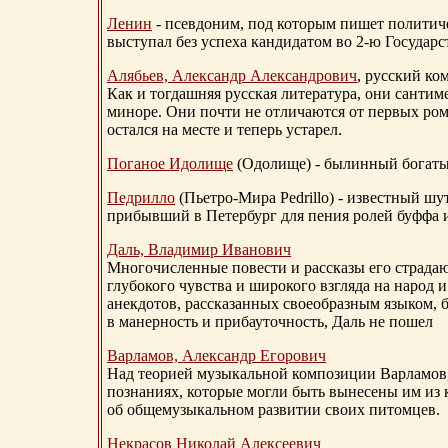
Ленин
- псевдоним, под которым пишет политичес
выступал без успеха кандидатом во 2-ю Государ
Алябьев, Александр Александрович
, русский ко
Как и тогдашняя русская литература, они сантим
миноре. Они почти не отличаются от первых ром
остался на месте и теперь устарел.
Поганое Идолище
(Одолище) - былинный богат
Педрилло
(Пьетро-Мира Pedrillo) - известный ш
прибывший в Петербург для пения ролей буффа и
Даль, Владимир Иванович
Многочисленные повести и рассказы его страдаю
глубокого чувства и широкого взгляда на народ 
анекдотов, рассказанных своеобразным языком, 
в манерность и прибауточность, Даль не пошел
Варламов, Александр Егорович
Над теорией музыкальной композиции Варламов
познаниях, которые могли быть вынесены им из к
об общемузыкальном развитии своих питомцев.
Некрасов Николай Алексеевич