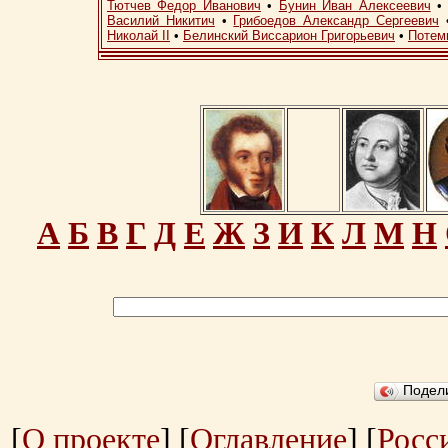
Тютчев Федор Иванович
•
Бунин Иван Алексеевич
Василий Никитич
•
Грибоедов Александр Сергеевич
Николай II
•
Белинский Виссарион Григорьевич
•
Потем
А
Б
В
Г
Д
Е
Ж
З
И
К
Л
М
Н
Подел
[
О проекте
] [
Оглавление
] [
Росс