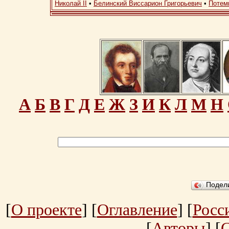
Николай II
•
Белинский Виссарион Григорьевич
•
Потем
А
Б
В
Г
Д
Е
Ж
З
И
К
Л
М
Н
Подел
[
О проекте
] [
Оглавление
] [
Росс
[
Авторы
] [