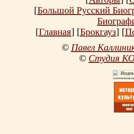
[
Большой Русский Биог
Биограф
[
Главная
] [
Брокгауз
] [
П
©
Павел Каллини
©
Студия К