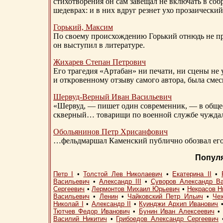
стихотворения он сам завещал не включать в соб
шедеврах: и в них вдруг резнет ухо прозаический
Горький, Максим
По своему происхождению Горький отнюдь не пр
он выступил в литературе.
Жихарев Степан Петрович
Его трагедия «Артабан» ни печати, ни сцены не 
и откровенному отзыву самого автора, была сме
Шервуд-Верный
Иван Васильевич
«Шервуд, — пишет один современник, — в общест
скверный… товарищи по военной службе чуждали
Обольянинов Петр Хрисанфович
…фельдмаршал Каменский публично обозвал его 
Попул
Петр I
•
Толстой Лев Николаевич
•
Екатерина II
•
Васильевич
•
Александр III
•
Суворов Александр В
Сергеевич
•
Лермонтов Михаил Юрьевич
•
Некрасов Н
Васильевич
•
Ленин
•
Чайковский Петр Ильич
•
Че
Николай I
•
Александр II
•
Куинджи Архип Иванович
Тютчев Федор Иванович
•
Бунин Иван Алексеевич
Василий Никитич
•
Грибоедов Александр Сергеевич