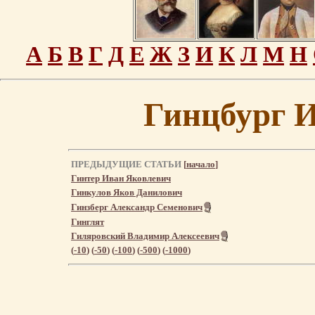
А
Б
В
Г
Д
Е
Ж
З
И
К
Л
М
Н
Гинцбург 
ПРЕДЫДУЩИЕ СТАТЬИ
[
начало
]
Гинтер Иван Яковлевич
Гинкулов Яков Данилович
Гинзберг Александр Семенович
Гинглят
Гиляровский Владимир Алексеевич
(
-10
) (
-50
) (
-100
) (
-500
) (
-1000
)