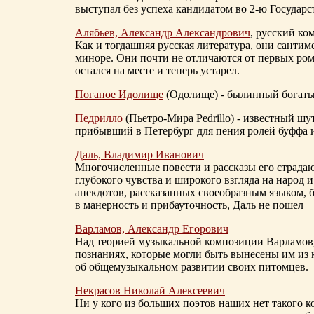
выступал без успеха кандидатом во 2-ю Государ
Алябьев, Александр Александрович
, русский ко
Как и тогдашняя русская литература, они сантим
миноре. Они почти не отличаются от первых ром
остался на месте и теперь устарел.
Поганое Идолище
(Одолище) - былинный богат
Педрилло
(Пьетро-Мира Pedrillo) - известный ш
прибывший в Петербург для пения ролей буффа и
Даль, Владимир Иванович
Многочисленные повести и рассказы его страдаю
глубокого чувства и широкого взгляда на народ 
анекдотов, рассказанных своеобразным языком, 
в манерность и прибауточность, Даль не пошел
Варламов, Александр Егорович
Над теорией музыкальной композиции Варламов
познаниях, которые могли быть вынесены им из к
об общемузыкальном развитии своих питомцев.
Некрасов Николай Алексеевич
Ни у кого из больших поэтов наших нет такого к