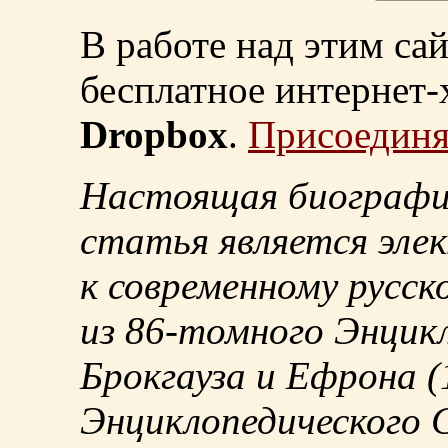
В работе над этим са
бесплатное интернет
Dropbox
.
Присоединя
Настоящая биографи
статья является эле
к современному русск
из
86-томного
Энцикл
Брокгауза и Ефрона
(
Энциклопедического С