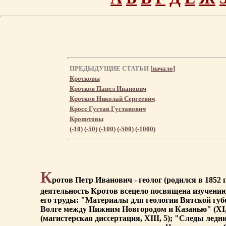
ПРЕДЫДУЩИЕ СТАТЬИ
[
начало
]
Кротковы
Кротков Павел Иванович
Кротков Николай Сергеевич
Кросс Густав Густавович
Кропотовы
(
-10
) (
-50
) (
-100
) (
-500
) (
-1000
)
К
ротов Петр Иванович - геолог (родился в 1852 
деятельность Кротов всецело посвящена изучению
его труды: "Материалы для геологии Вятской губер
Волге между Нижним Новгородом и Казанью" (XI, 1
(магистерская диссертация, XIII, 5); "Следы ледн