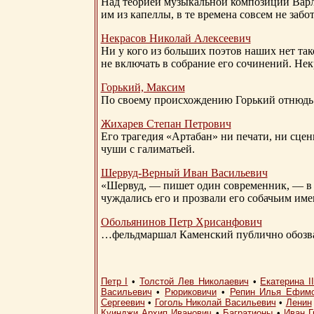
Над теорией музыкальной композиции Вар
им из капеллы, в те времена совсем не за
Некрасов Николай Алексеевич
Ни у кого из больших поэтов наших нет так
не включать в собрание его сочинений. Нек
Горький, Максим
По своему происхождению Горький отнюдь 
Жихарев Степан Петрович
Его трагедия «Артабан» ни печати, ни сцен
чуши с галиматьей.
Шервуд-Верный
Иван Васильевич
«Шервуд, — пишет один современник, — в 
чуждались его и прозвали его собачьим им
Обольянинов Петр Хрисанфович
…фельдмаршал Каменский публично обозвал
Петр I
•
Толстой Лев Николаевич
•
Екатерина I
Васильевич
•
Рюриковичи
•
Репин Илья Ефим
Сергеевич
•
Гоголь Николай Васильевич
•
Ленин
Куинджи Архип Иванович
•
Багратионы
•
Иван Г