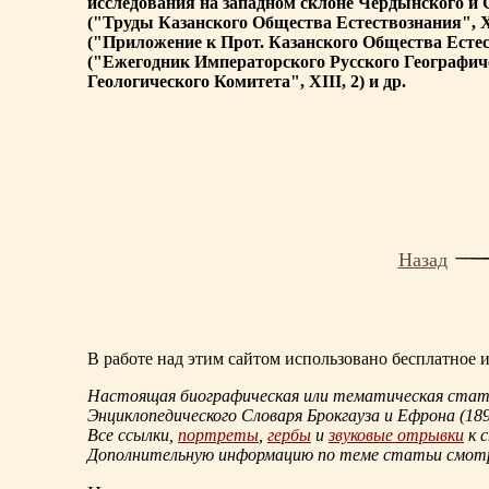
исследования на западном склоне Чердынского и 
("Труды Казанского Общества Естествознания", XX
("Приложение к Прот. Казанского Общества Естес
("Ежегодник Императорского Русского Географиче
Геологического Комитета", XIII, 2) и др.
Назад
В работе над этим сайтом использовано бесплатное
Настоящая биографическая или тематическая статья
Энциклопедического Словаря Брокгауза и Ефрона
(18
Все ссылки,
портреты
,
гербы
и
звуковые отрывки
к 
Дополнительную информацию по теме статьи смо