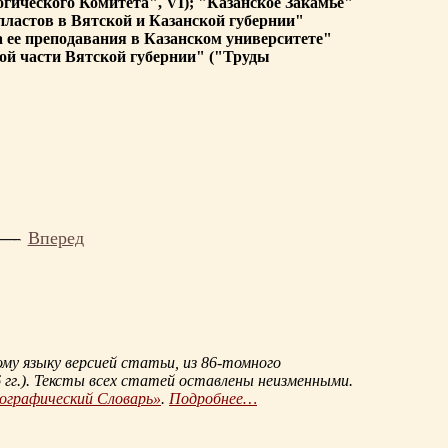
гического Комитета", VI); "Казанское Закамье"
пластов в Вятской и Казанской губернии"
а ее преподавания в Казанском университете"
ной части Вятской губернии" ("Труды
Вперед
му языку версией статьи, из
86-томного
гг.
). Тексты всех статей оставлены неизменными.
иографический Словарь»
.
Подробнее…