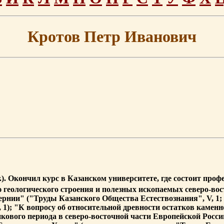
Кротов Петр Иванович
г.). Окончил курс в Казанском университете, где состоит про
 геологического строения и полезных ископаемых северо-во
нии" ("Труды Казанского Общества Естествознания", V, 1; VI
); "К вопросу об относительной древности остатков каменно
икового периода в северо-восточной части Европейской России