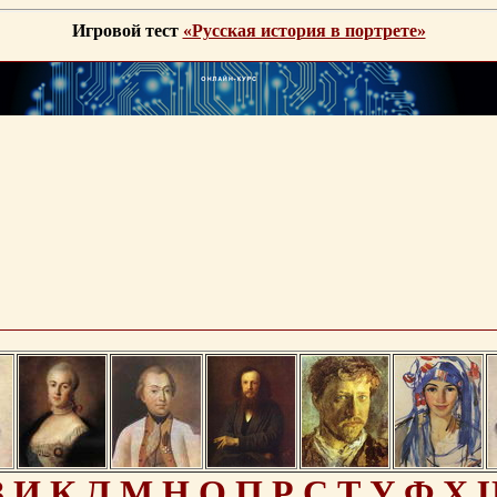
Игровой тест
«Русская история в портрете»
З
И
К
Л
М
Н
О
П
Р
С
Т
У
Ф
Х