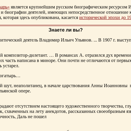
варь»
является крупнейшим русским биографическим ресурсом И
 и биографии деятелей, имеющих непосредственное отношение 
которая здесь опубликована, касается
исторической эпохи до 1
Знаете ли вы?
тический деятель Владимир Ильич Ульянов. ... В 1907 г. выступ
ий композитор-дилетант. … В романсах А. отразился дух времени
х часть написана в миноре. Они почти не отличаются от первы
ь устарел.
богатырь…
ный шут, неаполитанец, в начале царствования Анны Иоанновны
льянской опере.
адают отсутствием настоящего художественного творчества, глу
к, схваченных на лету анекдотов, рассказанных своеобразным яз
чность, Даль не пошел