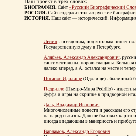
Наш проект в трех словах:
БИОГРАФИЯ.
Сайт
«Русский Биографический Сло
РОССИЯ.
Сайт содержит только русские биографии
ИСТОРИЯ.
Наш сайт — исторический. Информация, 
Ленин
- псевдоним, под которым пишет поли
Государственную думу в Петербурге.
Алябьев, Александр Александрович
, русск
сантиментальны, порою слащавы. Большая и
далеко вперед, а А. остался на месте и тепер
Поганое Идолище
(Одолище) - былинный 
Педрилло
(Пьетро-Мира Pedrillo) - извест
буффа и игры на скрипке в придворной ита
Даль, Владимир Иванович
Многочисленные повести и рассказы его стр
на народ и жизнь. Дальше бытовых картино
иногда впадающим в манерность и прибауто
Варламов, Александр Егорович