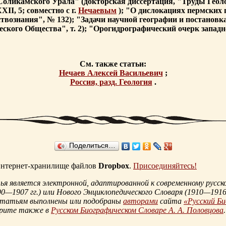
Соликамского Урала" (докторская диссертация, "Труды Геоло
II, 5; совместно с г.
Нечаевым
); "О дислокациях пермских 
твознания", № 132); "Задачи научной географии и постановк
ского Общества", т. 2); "Орогидрографический очерк запад
См. также статьи:
Нечаев Алексей Васильевич
;
Россия, разд. Геология
.
Поделиться…
 интернет-хранилище файлов
Dropbox
.
Присоединяйтесь!
 является электронной, адаптированной к современному русско
90—1907 гг.
) или Нового Энциклопедического Словаря (
1910—1916 
статьям выполнены или подобраны
авторами
сайта
«Русский Б
трите также в
Русском Биографическом Словаре А. А. Половцова
.