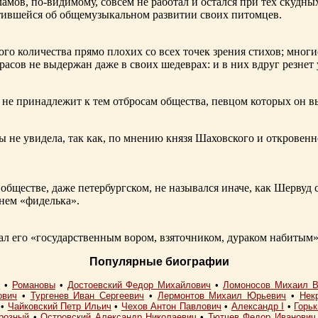
ламов,
по-видимому
, совсем не работал и остался при тех скудн
ботившейся об общемузыкальном развитии своих питомцев.
ого количества прямо плохих со всех точек зрения стихов; многи
расов не выдержан даже в своих шедеврах: и в них вдруг резнет
не принадлежит к тем отбросам общества, певцом которых он в
ы не увидела, так как, по мнению князя Шаховского и откровенн
обществе, даже петербургском, не назывался иначе, как Шерву
енем «фиделька».
 его «государственным вором, взяточником, дураком набитым»
Популярные биографии
I
•
Романовы
•
Достоевский Федор Михайлович
•
Ломоносов Михаил В
ович
•
Тургенев Иван Сергеевич
•
Лермонтов Михаил Юрьевич
•
Нек
•
Чайковский Петр Ильич
•
Чехов Антон Павлович
•
Александр I
•
Горь
розный
•
Островский Александр Николаевич
•
Тютчев Федор Иванович