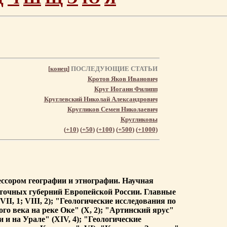
[
конец
]
ПОСЛЕДУЮЩИЕ СТАТЬИ
Кротов Яков Иванович
Круг Иоганн Филипп
Круглевский Николай Александрович
Кругликов Семен Николаевич
Кругликовы
(
+10
) (
+50
) (
+100
) (
+500
) (
+1000
)
фессором географии и этнографии. Научная
сточных губерний Европейской России. Главные
I, 1; VIII, 2); "Геологические исследования по
го века на реке Оке" (Х, 2); "Артинский ярус"
 и на Урале" (XIV, 4); "Геологические