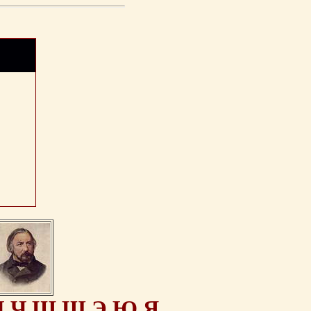
Ц
Ч
Ш
Щ
Э
Ю
Я