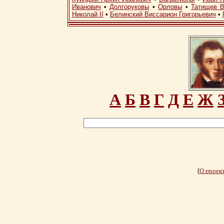
Иванович
•
Долгоруковы
•
Орловы
•
Татищев В
Николай II
•
Белинский Виссарион Григорьевич
•
А
Б
В
Г
Д
Е
Ж
[
О проек