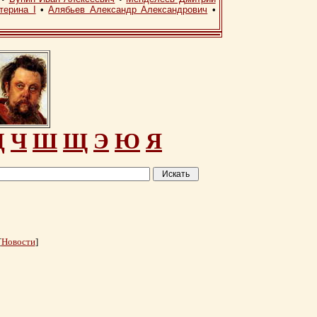
терина I
•
Алябьев Александр Александрович
•
Ц
Ч
Ш
Щ
Э
Ю
Я
[
Новости
]