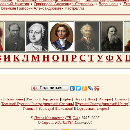
асилий Никитич
•
Грибоедов Александр Сергеевич
•
Воронцовы
•
Ека
Потемкин Григорий Александрович
•
Растрелли
З
И
К
Л
М
Н
О
П
Р
С
Т
У
Ф
Х
Поделиться…
те
] [
Оглавление
] [
Россия
] [
Портреты
] [
Гербы
] [
Звуки
] [
Диск
] [
Авторы
] [
Ссылки
] 
[
Большой Русский Биографический Словарь
] [
Русский Биографический Центр
]
[
Главная
] [
Брокгауз
] [
Половцов
] [
Портретная галерея
]
©
Павел Каллиников
(
FB
,
Twi
)
, 1997–2026
©
Студия КОЛИБРИ
, 1999–2004