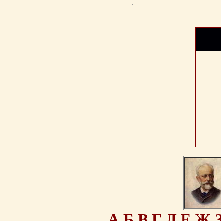
А
Б
В
Г
Д
Е
Ж