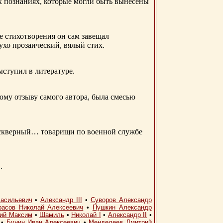
ых познаниях, которые могли быть вынесены
е стихотворения он сам завещал
 ухо прозаический, вялый стих.
ыступил в литературе.
ому отзыву самого автора, была смесью
д скверный… товарищи по военной службе
.
асильевич
•
Александр III
•
Суворов Александр
расов Николай Алексеевич
•
Пушкин Александр
кий Максим
•
Шамиль
•
Николай I
•
Александр II
•
•
Бунин Иван Алексеевич
•
Менделеев Дмитрий