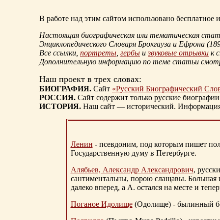
В работе над этим сайтом использовано бесплатное
Настоящая биографическая или тематическая статья
Энциклопедического Словаря Брокгауза и Ефрона
(18
Все ссылки,
портреты
,
гербы
и
звуковые отрывки
к 
Дополнительную информацию по теме статьи смо
Наш проект в трех словах:
БИОГРАФИЯ.
Сайт
«Русский Биографический Сло
РОССИЯ.
Сайт содержит только русские биографии
ИСТОРИЯ.
Наш сайт — исторический. Информация, 
Ленин
- псевдоним, под которым пишет поли
Государственную думу в Петербурге.
Алябьев, Александр Александрович
, русск
сантиментальны, порою слащавы. Большая и
далеко вперед, а А. остался на месте и тепер
Поганое Идолище
(Одолище) - былинный 