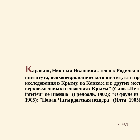
К
аракаш, Николай Иванович - геолог. Родился в
института, психоневролонического института и п
исследования в Крыму, на Кавказе и в других мест
верхне-меловых отложениях Крыма" (Санкт-Петербу
inferieur de Biassala" (Гренобль, 1902); "О фаун
1905); "Новая Чатырдагская пещера" (Ялта, 1905)
Назад