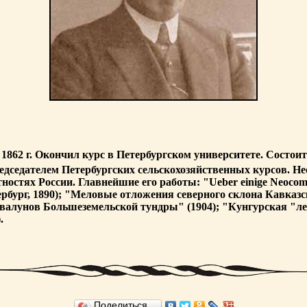
 1862 г. Окончил курс в Петербургском университете. Состои
редседателем Петербургских сельскохозяйственных курсов. Н
ностях России. Главнейшие его работы: "Ueber einige Neocom-
рг, 1890); "Меловые отложения северного склона Кавказского 
е из валунов Большеземельской тундры" (1904); "Кунгурская "
.
Поделиться…