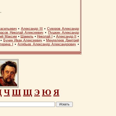
.
асильевич
•
Александр III
•
Суворов Александр
расов Николай Алексеевич
•
Пушкин Александр
кий Максим
•
Шамиль
•
Николай I
•
Александр II
•
•
Бунин Иван Алексеевич
•
Менделеев Дмитрий
терина I
•
Алябьев Александр Александрович
•
Ц
Ч
Ш
Щ
Э
Ю
Я