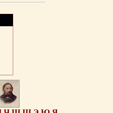
Ц
Ч
Ш
Щ
Э
Ю
Я