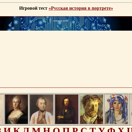
Игровой тест
«Русская история в портрете»
З
И
К
Л
М
Н
О
П
Р
С
Т
У
Ф
Х