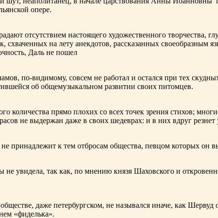
ный шут, неаполитанец, в начале царствования Анны Иоанновны
льянской опере.
адают отсутствием настоящего художественного творчества, глу
к, схваченных на лету анекдотов, рассказанных своеобразным яз
чность, Даль не пошел
ламов,
по-видимому
, совсем не работал и остался при тех скудн
ботившейся об общемузыкальном развитии своих питомцев.
ого количества прямо плохих со всех точек зрения стихов; многи
расов не выдержан даже в своих шедеврах: и в них вдруг резнет
не принадлежит к тем отбросам общества, певцом которых он в
ы не увидела, так как, по мнению князя Шаховского и откровенн
обществе, даже петербургском, не назывался иначе, как Шерву
енем «фиделька».