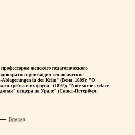
т профессором женского педагогического
еоднократно производил геологические
Ablagerungen in der Krim" (Вена, 1889); "О
хребта и их фауна" (1897); "Note sur ie cretace
ледяная" пещера на Урале" (Санкт-Петербург,
Вперед