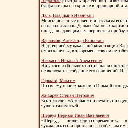
Педрилло
(Пьетро-Мира Pedrillo) - извест
буффа и игры на скрипке в придворной ита
Даль, Владимир Иванович
Многочисленные повести и рассказы его стр
на народ и жизнь. Дальше бытовых картино
иногда впадающим в манерность и прибауто
Варламов, Александр Егорович
Над теорией музыкальной композиции Вар
им из капеллы, в те времена совсем не за
Некрасов Николай Алексеевич
Ни у кого из больших поэтов наших нет так
не включать в собрание его сочинений. Нек
Горький, Максим
По своему происхождению Горький отнюдь 
Жихарев Степан Петрович
Его трагедия «Артабан» ни печати, ни сцен
чуши с галиматьей.
Шервуд-Верный
Иван Васильевич
«Шервуд, — пишет один современник, — в 
чуждались его и прозвали его собачьим им