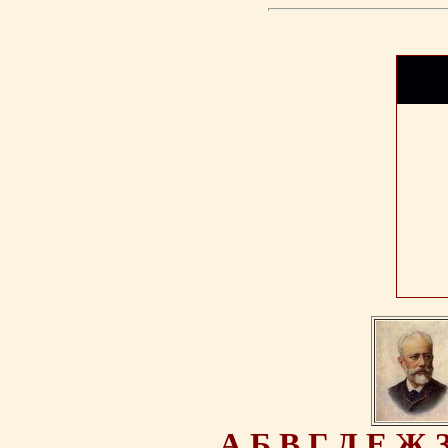
А
Б
В
Г
Д
Е
Ж