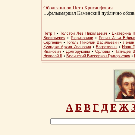
Обольянинов Петр Хрисанфович
…фельдмаршал Каменский публично обозвал
Петр I
•
Толстой Лев Николаевич
•
Екатерина I
Васильевич
•
Рюриковичи
•
Репин Илья Ефим
Сергеевич
•
Гоголь Николай Васильевич
•
Ленин
Куинджи Архип Иванович
•
Багратионы
•
Иван Г
Иванович
•
Долгоруковы
•
Орловы
•
Татищев В
Николай II
•
Белинский Виссарион Григорьевич
•
А
Б
В
Г
Д
Е
Ж