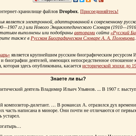
 интернет-хранилище файлов
Dropbox
.
Присоединяйтесь!
 является электронной, адаптированной к современному русско
90—1907 гг.
) или Нового Энциклопедического Словаря (
1910—1916 
статьям выполнены или подобраны
авторами
сайта
«Русский Б
трите также в
Русском Биографическом Словаре А. А. Половцова
.
варь»
является крупнейшим русским биографическим ресурсом И
 и биографии деятелей, имеющих непосредственное отношение 
которая здесь опубликована, касается
исторической эпохи до 1
Знаете ли вы?
тический деятель Владимир Ильич Ульянов. ... В 1907 г. выступ
ий композитор-дилетант. … В романсах А. отразился дух времени
х часть написана в миноре. Они почти не отличаются от первы
ь устарел.
богатырь…