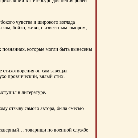
 прибывший в Петербург для пения ролей
бокого чувства и широкого взгляда
ыком, бойко, живо, с известным юмором,
ых познаниях, которые могли быть вынесены
е стихотворения он сам завещал
 ухо прозаический, вялый стих.
ыступил в литературе.
ому отзыву самого автора, была смесью
д скверный… товарищи по военной службе