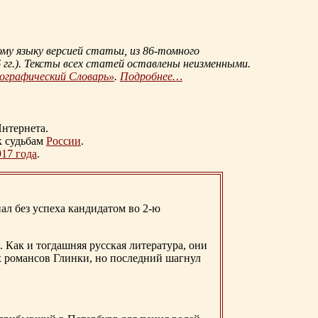
му языку версией статьи, из
86-томного
гг.
). Тексты всех статей оставлены неизменными.
иографический Словарь»
.
Подробнее…
нтернета.
к судьбам
России
.
917 года
.
ал без успеха кандидатом во 2-ю
. Как и тогдашняя русская литература, они
х романсов Глинки, но последний шагнул