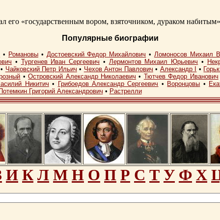
 его «государственным вором, взяточником, дураком набитым»
Популярные биографии
I
•
Романовы
•
Достоевский Федор Михайлович
•
Ломоносов Михаил В
ович
•
Тургенев Иван Сергеевич
•
Лермонтов Михаил Юрьевич
•
Нек
•
Чайковский Петр Ильич
•
Чехов Антон Павлович
•
Александр I
•
Горь
розный
•
Островский Александр Николаевич
•
Тютчев Федор Иванович
асилий Никитич
•
Грибоедов Александр Сергеевич
•
Воронцовы
•
Ека
Потемкин Григорий Александрович
•
Растрелли
З
И
К
Л
М
Н
О
П
Р
С
Т
У
Ф
Х