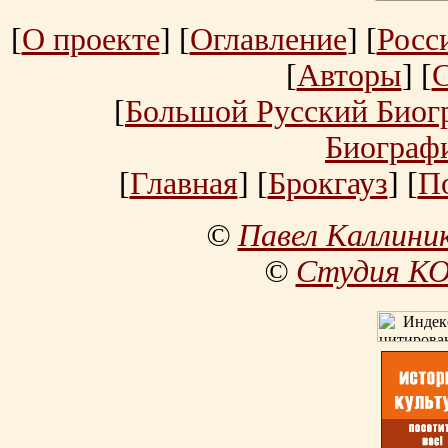
[
О проекте
] [
Оглавление
] [
Росс
[
Авторы
] [
[
Большой Русский Биог
Биограф
[
Главная
] [
Брокгауз
] [
П
©
Павел Каллини
©
Студия К