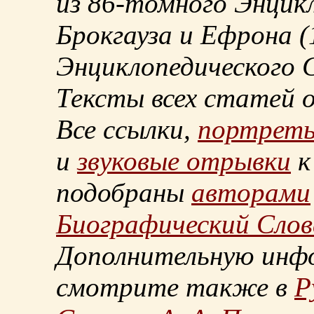
из
86-томного
Энцикл
Брокгауза и Ефрона
(
Энциклопедического С
Тексты всех статей 
Все ссылки,
портрет
и
звуковые отрывки
к
подобраны
авторами
Биографический Слов
Дополнительную инф
смотрите также в
Р