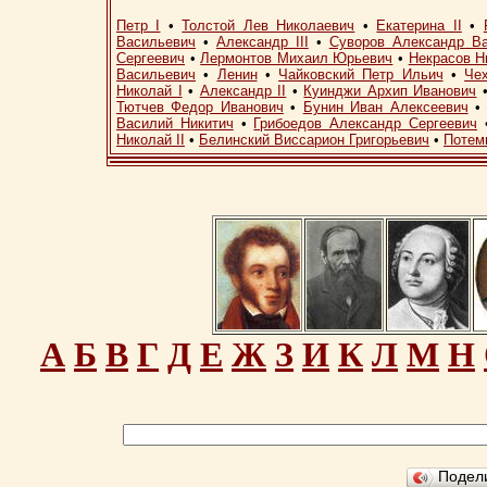
Петр I
•
Толстой Лев Николаевич
•
Екатерина II
•
Васильевич
•
Александр III
•
Суворов Александр В
Сергеевич
•
Лермонтов Михаил Юрьевич
•
Некрасов Н
Васильевич
•
Ленин
•
Чайковский Петр Ильич
•
Че
Николай I
•
Александр II
•
Куинджи Архип Иванович
Тютчев Федор Иванович
•
Бунин Иван Алексеевич
Василий Никитич
•
Грибоедов Александр Сергеевич
Николай II
•
Белинский Виссарион Григорьевич
•
Потем
А
Б
В
Г
Д
Е
Ж
З
И
К
Л
М
Н
Подел