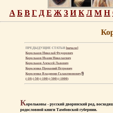
А
Б
В
Г
Д
Е
Ж
З
И
К
Л
М
Н
Ко
ПРЕДЫДУЩИЕ СТАТЬИ
[
начало
]
Корольков Николай Федорович
Корольков Иоанн Николаевич
Корольков Алексей Львович
Короленко Прокопий Петрович
Короленко Владимир Галактионович
(
-10
) (
-50
) (
-100
) (
-500
) (
-1000
)
К
орольковы - русский дворянский род, восходящ
родословной книги Тамбовской губернии.