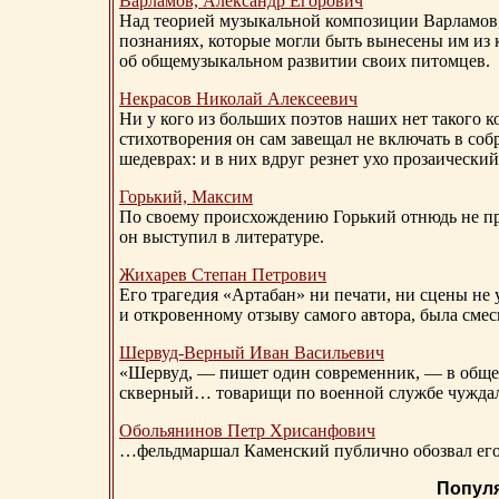
Варламов, Александр Егорович
Над теорией музыкальной композиции Варламов
познаниях, которые могли быть вынесены им из к
об общемузыкальном развитии своих питомцев.
Некрасов Николай Алексеевич
Ни у кого из больших поэтов наших нет такого к
стихотворения он сам завещал не включать в соб
шедеврах: и в них вдруг резнет ухо прозаический
Горький, Максим
По своему происхождению Горький отнюдь не пр
он выступил в литературе.
Жихарев Степан Петрович
Его трагедия «Артабан» ни печати, ни сцены не 
и откровенному отзыву самого автора, была сме
Шервуд-Верный
Иван Васильевич
«Шервуд, — пишет один современник, — в общест
скверный… товарищи по военной службе чуждали
Обольянинов Петр Хрисанфович
…фельдмаршал Каменский публично обозвал его 
Попул