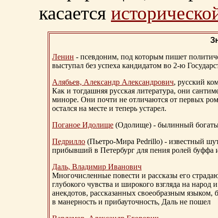
касается
исторической
З
Ленин
- псевдоним, под которым пишет политичес
выступал без успеха кандидатом во 2-ю Государ
Алябьев, Александр Александрович
, русский ко
Как и тогдашняя русская литература, они сантим
миноре. Они почти не отличаются от первых ром
остался на месте и теперь устарел.
Поганое Идолище
(Одолище) - былинный богат
Педрилло
(Пьетро-Мира Pedrillo) - известный ш
прибывший в Петербург для пения ролей буффа и
Даль, Владимир Иванович
Многочисленные повести и рассказы его страдаю
глубокого чувства и широкого взгляда на народ 
анекдотов, рассказанных своеобразным языком, 
в манерность и прибауточность, Даль не пошел