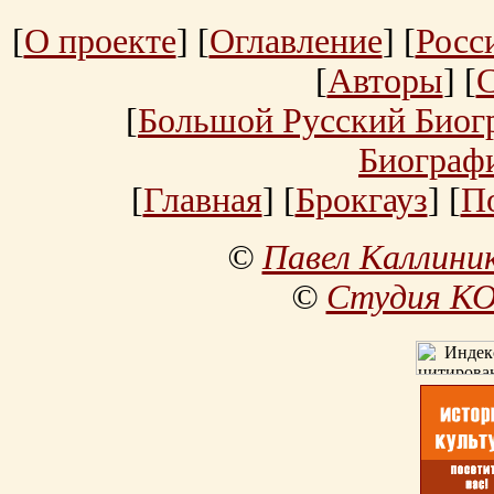
[
О проекте
] [
Оглавление
] [
Росс
[
Авторы
] [
[
Большой Русский Биог
Биограф
[
Главная
] [
Брокгауз
] [
П
©
Павел Каллини
©
Студия К