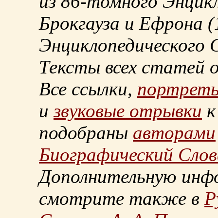
из
86-томного
Энцикл
Брокгауза и Ефрона
(
Энциклопедического С
Тексты всех статей 
Все ссылки,
портрет
и
звуковые отрывки
к
подобраны
авторами
Биографический Слов
Дополнительную инф
смотрите также в
Р