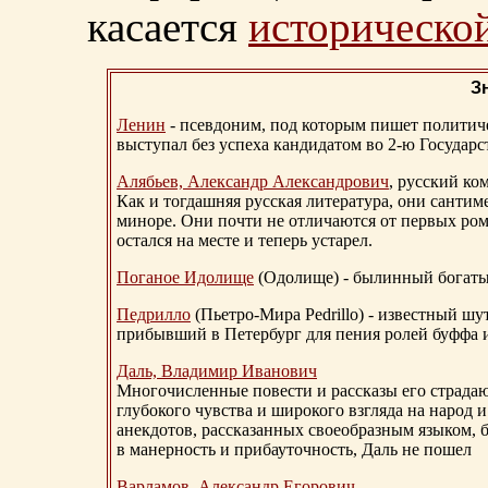
касается
исторической
З
Ленин
- псевдоним, под которым пишет политичес
выступал без успеха кандидатом во 2-ю Государ
Алябьев, Александр Александрович
, русский ко
Как и тогдашняя русская литература, они сантим
миноре. Они почти не отличаются от первых ром
остался на месте и теперь устарел.
Поганое Идолище
(Одолище) - былинный богат
Педрилло
(Пьетро-Мира Pedrillo) - известный ш
прибывший в Петербург для пения ролей буффа и
Даль, Владимир Иванович
Многочисленные повести и рассказы его страдаю
глубокого чувства и широкого взгляда на народ 
анекдотов, рассказанных своеобразным языком, 
в манерность и прибауточность, Даль не пошел
Варламов, Александр Егорович