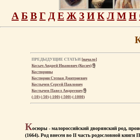
А
Б
В
Г
Д
Е
Ж
З
И
К
Л
М
Н
ПРЕДЫДУЩИЕ СТАТЬИ
[
начало
]
Косыч Андрей Иванович (Косич)
Костюрины
Костюрин Степан Дмитриевич
Костычев Сергей Павлович
Костычев Павел Андреевич
(
-10
) (
-50
) (
-100
) (
-500
) (
-1000
)
К
осюры - малороссийский дворянский род, прои
(1664). Род внесен во II часть родословной книги 