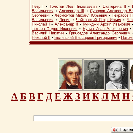
Петр I
•
Толстой Лев Николаевич
•
Екатерина II
•
Васильевич
•
Александр III
•
Суворов Александр В
Сергеевич
•
Лермонтов Михаил Юрьевич
•
Некрасов Н
Васильевич
•
Ленин
•
Чайковский Петр Ильич
•
Че
Николай I
•
Александр II
•
Куинджи Архип Иванович
Тютчев Федор Иванович
•
Бунин Иван Алексеевич
Василий Никитич
•
Грибоедов Александр Сергеевич
Николай II
•
Белинский Виссарион Григорьевич
•
Потем
А
Б
В
Г
Д
Е
Ж
З
И
К
Л
М
Н
Подел