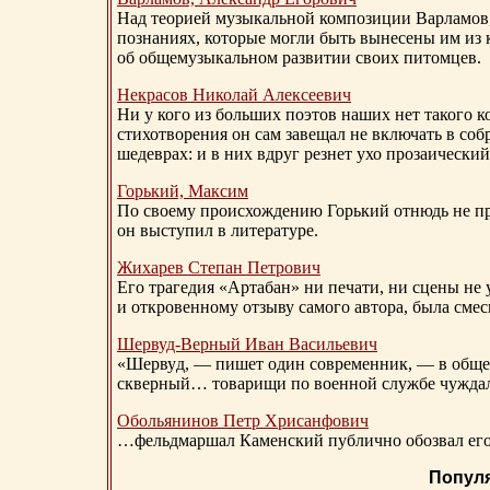
Над теорией музыкальной композиции Варламов
познаниях, которые могли быть вынесены им из к
об общемузыкальном развитии своих питомцев.
Некрасов Николай Алексеевич
Ни у кого из больших поэтов наших нет такого к
стихотворения он сам завещал не включать в соб
шедеврах: и в них вдруг резнет ухо прозаический
Горький, Максим
По своему происхождению Горький отнюдь не пр
он выступил в литературе.
Жихарев Степан Петрович
Его трагедия «Артабан» ни печати, ни сцены не 
и откровенному отзыву самого автора, была сме
Шервуд-Верный
Иван Васильевич
«Шервуд, — пишет один современник, — в общест
скверный… товарищи по военной службе чуждали
Обольянинов Петр Хрисанфович
…фельдмаршал Каменский публично обозвал его 
Попул