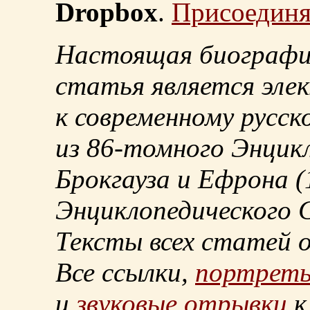
Dropbox
.
Присоединя
Настоящая биографи
статья является эле
к современному русск
из
86-томного
Энцикл
Брокгауза и Ефрона
(
Энциклопедического С
Тексты всех статей 
Все ссылки,
портрет
и
звуковые отрывки
к