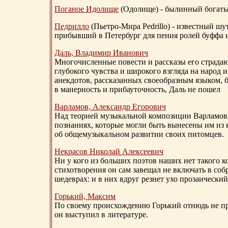
Поганое Идолище
(Одолище) - былинный богат
Педрилло
(Пьетро-Мира Pedrillo) - известный ш
прибывший в Петербург для пения ролей буффа и
Даль, Владимир Иванович
Многочисленные повести и рассказы его страдаю
глубокого чувства и широкого взгляда на народ 
анекдотов, рассказанных своеобразным языком, 
в манерность и прибауточность, Даль не пошел
Варламов, Александр Егорович
Над теорией музыкальной композиции Варламов
познаниях, которые могли быть вынесены им из к
об общемузыкальном развитии своих питомцев.
Некрасов Николай Алексеевич
Ни у кого из больших поэтов наших нет такого к
стихотворения он сам завещал не включать в соб
шедеврах: и в них вдруг резнет ухо прозаический
Горький, Максим
По своему происхождению Горький отнюдь не пр
он выступил в литературе.