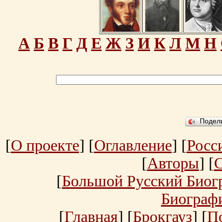
А
Б
В
Г
Д
Е
Ж
З
И
К
Л
М
Н
Подел
[
О проекте
] [
Оглавление
] [
Росс
[
Авторы
] [
[
Большой Русский Биог
Биограф
[
Главная
] [
Брокгауз
] [
П