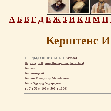
А
Б
В
Г
Д
Е
Ж
З
И
К
Л
М
Н
Керштенс И
ПРЕДЫДУЩИЕ СТАТЬИ
[
начало
]
Керсетури Франц Францович (Kerszturi)
Кернус
Кернозицкий
Керниг Владимир Михайлович
Керн Эдуард Эдуардович
(
-10
) (
-50
) (
-100
) (
-500
) (
-1000
)