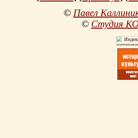
©
Павел Каллини
©
Студия К