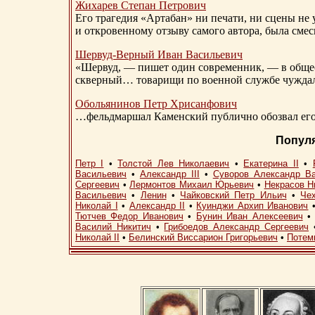
Жихарев Степан Петрович
Его трагедия «Артабан» ни печати, ни сцены не 
и откровенному отзыву самого автора, была сме
Шервуд-Верный
Иван Васильевич
«Шервуд, — пишет один современник, — в общест
скверный… товарищи по военной службе чуждали
Обольянинов Петр Хрисанфович
…фельдмаршал Каменский публично обозвал его 
Попул
Петр I
•
Толстой Лев Николаевич
•
Екатерина II
•
Васильевич
•
Александр III
•
Суворов Александр В
Сергеевич
•
Лермонтов Михаил Юрьевич
•
Некрасов Н
Васильевич
•
Ленин
•
Чайковский Петр Ильич
•
Че
Николай I
•
Александр II
•
Куинджи Архип Иванович
Тютчев Федор Иванович
•
Бунин Иван Алексеевич
Василий Никитич
•
Грибоедов Александр Сергеевич
Николай II
•
Белинский Виссарион Григорьевич
•
Потем