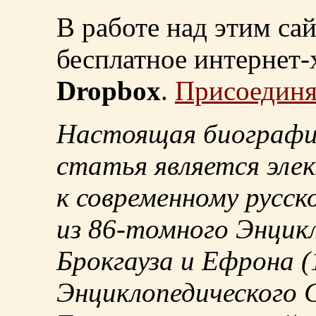
В работе над этим са
бесплатное интернет
Dropbox
.
Присоединя
Настоящая биографи
статья является эле
к современному русск
из
86-томного
Энцикл
Брокгауза и Ефрона
(
Энциклопедического С