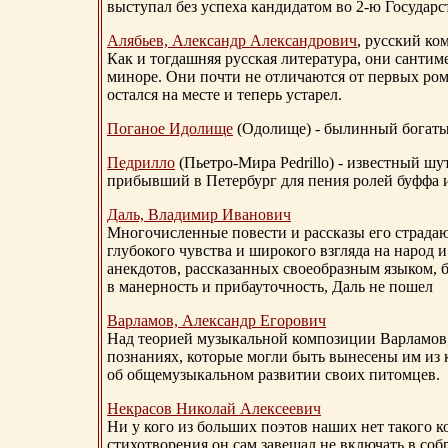
выступал без успеха кандидатом во 2-ю Государ
Алябьев, Александр Александрович
, русский ко
Как и тогдашняя русская литература, они сантим
миноре. Они почти не отличаются от первых ром
остался на месте и теперь устарел.
Поганое Идолище
(Одолище) - былинный богат
Педрилло
(Пьетро-Мира Pedrillo) - известный ш
прибывший в Петербург для пения ролей буффа и
Даль, Владимир Иванович
Многочисленные повести и рассказы его страдаю
глубокого чувства и широкого взгляда на народ 
анекдотов, рассказанных своеобразным языком, 
в манерность и прибауточность, Даль не пошел
Варламов, Александр Егорович
Над теорией музыкальной композиции Варламов
познаниях, которые могли быть вынесены им из к
об общемузыкальном развитии своих питомцев.
Некрасов Николай Алексеевич
Ни у кого из больших поэтов наших нет такого к
стихотворения он сам завещал не включать в соб