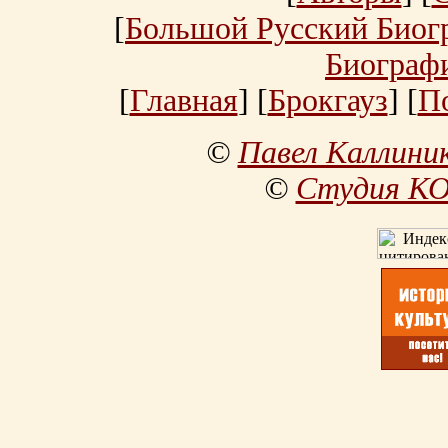
[
Большой Русский Биог
Биограф
[
Главная
] [
Брокгауз
] [
П
©
Павел Каллини
©
Студия К