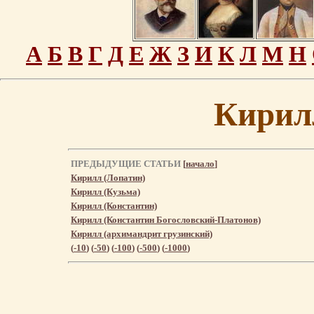
А
Б
В
Г
Д
Е
Ж
З
И
К
Л
М
Н
Кирил
ПРЕДЫДУЩИЕ СТАТЬИ
[
начало
]
Кирилл (Лопатин)
Кирилл (Кузьма)
Кирилл (Константин)
Кирилл (Константин Богословский-Платонов)
Кирилл (архимандрит грузинский)
(
-10
) (
-50
) (
-100
) (
-500
) (
-1000
)