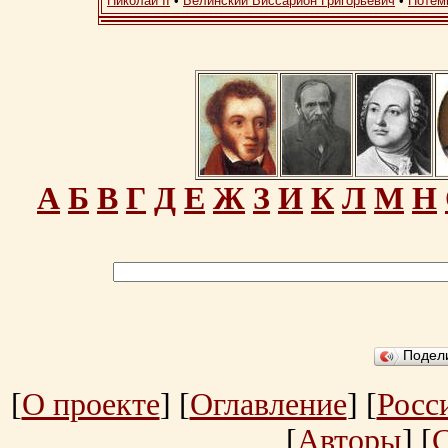
Николай II
•
Белинский Виссарион Григорьевич
•
Потем
А
Б
В
Г
Д
Е
Ж
З
И
К
Л
М
Н
Подел
[
О проекте
] [
Оглавление
] [
Росс
[
Авторы
] [