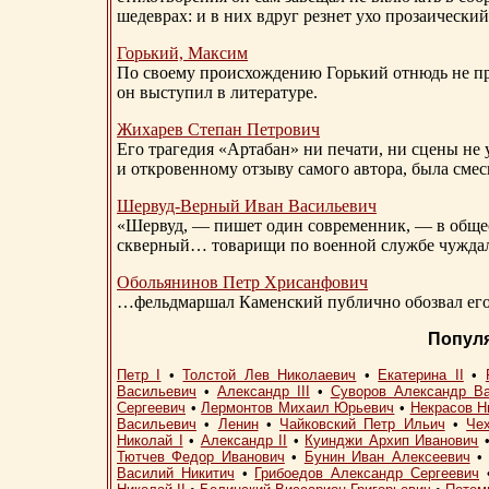
шедеврах: и в них вдруг резнет ухо прозаический
Горький, Максим
По своему происхождению Горький отнюдь не пр
он выступил в литературе.
Жихарев Степан Петрович
Его трагедия «Артабан» ни печати, ни сцены не 
и откровенному отзыву самого автора, была сме
Шервуд-Верный
Иван Васильевич
«Шервуд, — пишет один современник, — в общест
скверный… товарищи по военной службе чуждали
Обольянинов Петр Хрисанфович
…фельдмаршал Каменский публично обозвал его 
Попул
Петр I
•
Толстой Лев Николаевич
•
Екатерина II
•
Васильевич
•
Александр III
•
Суворов Александр В
Сергеевич
•
Лермонтов Михаил Юрьевич
•
Некрасов Н
Васильевич
•
Ленин
•
Чайковский Петр Ильич
•
Че
Николай I
•
Александр II
•
Куинджи Архип Иванович
Тютчев Федор Иванович
•
Бунин Иван Алексеевич
Василий Никитич
•
Грибоедов Александр Сергеевич