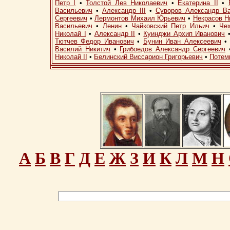
Петр I
•
Толстой Лев Николаевич
•
Екатерина II
•
Васильевич
•
Александр III
•
Суворов Александр В
Сергеевич
•
Лермонтов Михаил Юрьевич
•
Некрасов Н
Васильевич
•
Ленин
•
Чайковский Петр Ильич
•
Че
Николай I
•
Александр II
•
Куинджи Архип Иванович
Тютчев Федор Иванович
•
Бунин Иван Алексеевич
Василий Никитич
•
Грибоедов Александр Сергеевич
Николай II
•
Белинский Виссарион Григорьевич
•
Потем
А
Б
В
Г
Д
Е
Ж
З
И
К
Л
М
Н