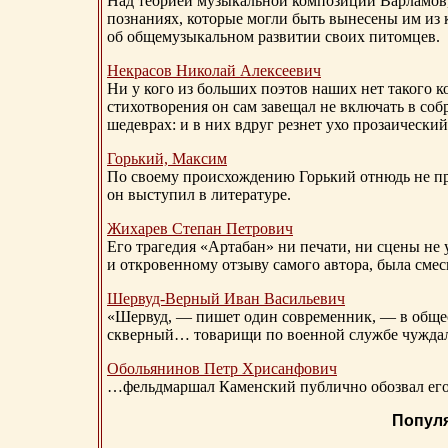
Над теорией музыкальной композиции Варламов
познаниях, которые могли быть вынесены им из к
об общемузыкальном развитии своих питомцев.
Некрасов Николай Алексеевич
Ни у кого из больших поэтов наших нет такого к
стихотворения он сам завещал не включать в соб
шедеврах: и в них вдруг резнет ухо прозаический
Горький, Максим
По своему происхождению Горький отнюдь не пр
он выступил в литературе.
Жихарев Степан Петрович
Его трагедия «Артабан» ни печати, ни сцены не 
и откровенному отзыву самого автора, была сме
Шервуд-Верный
Иван Васильевич
«Шервуд, — пишет один современник, — в общест
скверный… товарищи по военной службе чуждали
Обольянинов Петр Хрисанфович
…фельдмаршал Каменский публично обозвал его 
Попул