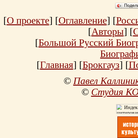
Подел
[
О проекте
] [
Оглавление
] [
Росс
[
Авторы
] [
[
Большой Русский Биог
Биограф
[
Главная
] [
Брокгауз
] [
П
©
Павел Каллини
©
Студия К