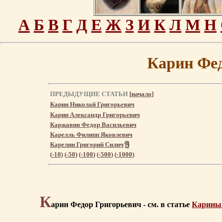
А
Б
В
Г
Д
Е
Ж
З
И
К
Л
М
Н
Карин Фе
ПРЕДЫДУЩИЕ СТАТЬИ
[
начало
]
Карин Николай Григорьевич
Карин Александр Григорьевич
Каржавин Федор Васильевич
Карелль Филипп Яковлевич
Карелин Григорий Силич
(
-10
) (
-50
) (
-100
) (
-500
) (
-1000
)
К
арин Федор Григорьевич - см. в статье
Карины 