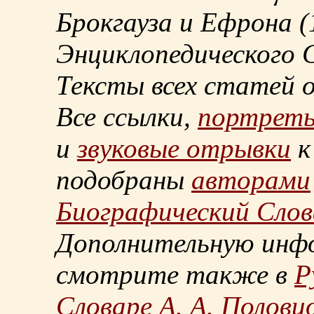
Брокгауза и Ефрона
(
Энциклопедического С
Тексты всех статей 
Все ссылки,
портрет
и
звуковые отрывки
к
подобраны
авторами
Биографический Слов
Дополнительную инф
смотрите также в
Р
Словаре А. А. Половц