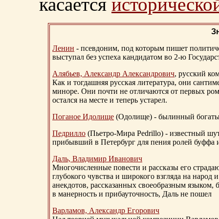
касается
исторической
З
Ленин
- псевдоним, под которым пишет политичес
выступал без успеха кандидатом во 2-ю Государ
Алябьев, Александр Александрович
, русский ко
Как и тогдашняя русская литература, они сантим
миноре. Они почти не отличаются от первых ром
остался на месте и теперь устарел.
Поганое Идолище
(Одолище) - былинный богат
Педрилло
(Пьетро-Мира Pedrillo) - известный ш
прибывший в Петербург для пения ролей буффа и
Даль, Владимир Иванович
Многочисленные повести и рассказы его страдаю
глубокого чувства и широкого взгляда на народ 
анекдотов, рассказанных своеобразным языком, 
в манерность и прибауточность, Даль не пошел
Варламов, Александр Егорович