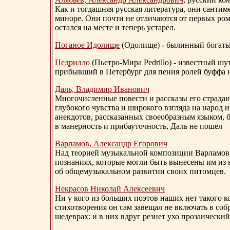
Как и тогдашняя русская литература, они сантим
миноре. Они почти не отличаются от первых ром
остался на месте и теперь устарел.
Поганое Идолище
(Одолище) - былинный богат
Педрилло
(Пьетро-Мира Pedrillo) - известный ш
прибывший в Петербург для пения ролей буффа и
Даль, Владимир Иванович
Многочисленные повести и рассказы его страдаю
глубокого чувства и широкого взгляда на народ 
анекдотов, рассказанных своеобразным языком, 
в манерность и прибауточность, Даль не пошел
Варламов, Александр Егорович
Над теорией музыкальной композиции Варламов
познаниях, которые могли быть вынесены им из к
об общемузыкальном развитии своих питомцев.
Некрасов Николай Алексеевич
Ни у кого из больших поэтов наших нет такого к
стихотворения он сам завещал не включать в соб
шедеврах: и в них вдруг резнет ухо прозаический