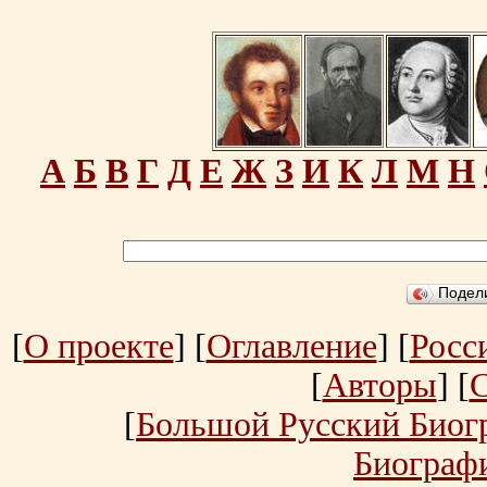
А
Б
В
Г
Д
Е
Ж
З
И
К
Л
М
Н
Подел
[
О проекте
] [
Оглавление
] [
Росс
[
Авторы
] [
[
Большой Русский Биог
Биограф