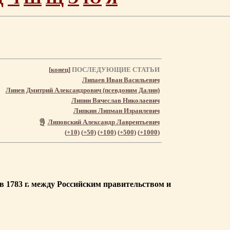
[
конец
]
ПОСЛЕДУЮЩИЕ СТАТЬИ
Липаев Иван Васильевич
Линев Дмитрий Александрович (псевдоним Далин)
Липин Вячеслав Николаевич
Липкин Липман Израилевич
Липовский Александр Лаврентьевич
(
+10
) (
+50
) (
+100
) (
+500
) (
+1000
)
в 1783 г. между Российским правительством и