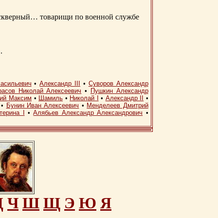
д скверный… товарищи по военной службе
.
асильевич
•
Александр III
•
Суворов Александр
расов Николай Алексеевич
•
Пушкин Александр
кий Максим
•
Шамиль
•
Николай I
•
Александр II
•
•
Бунин Иван Алексеевич
•
Менделеев Дмитрий
терина I
•
Алябьев Александр Александрович
•
Ц
Ч
Ш
Щ
Э
Ю
Я