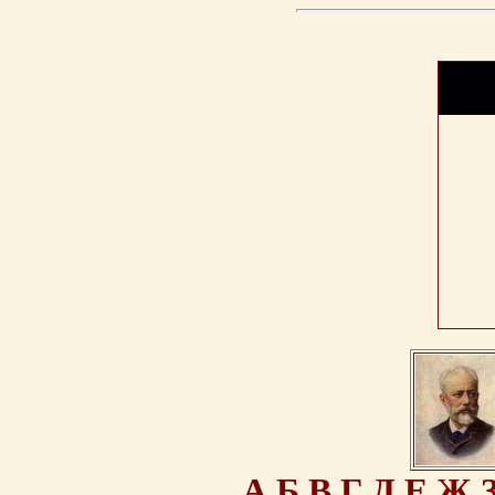
А
Б
В
Г
Д
Е
Ж