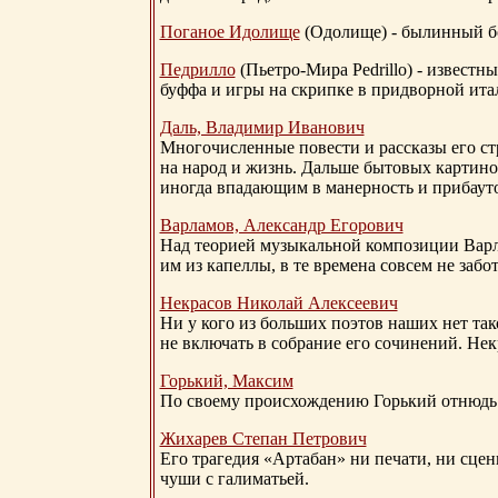
Поганое Идолище
(Одолище) - былинный 
Педрилло
(Пьетро-Мира Pedrillo) - извест
буффа и игры на скрипке в придворной ита
Даль, Владимир Иванович
Многочисленные повести и рассказы его стр
на народ и жизнь. Дальше бытовых картино
иногда впадающим в манерность и прибауто
Варламов, Александр Егорович
Над теорией музыкальной композиции Вар
им из капеллы, в те времена совсем не за
Некрасов Николай Алексеевич
Ни у кого из больших поэтов наших нет так
не включать в собрание его сочинений. Нек
Горький, Максим
По своему происхождению Горький отнюдь 
Жихарев Степан Петрович
Его трагедия «Артабан» ни печати, ни сцен
чуши с галиматьей.