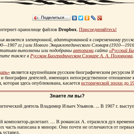
Поделиться…
 интернет-хранилище файлов
Dropbox
.
Присоединяйтесь!
 является электронной, адаптированной к современному русско
90—1907 гг.
) или Нового Энциклопедического Словаря (
1910—1916 
статьям выполнены или подобраны
авторами
сайта
«Русский Б
трите также в
Русском Биографическом Словаре А. А. Половцова
.
варь»
является крупнейшим русским биографическим ресурсом И
 и биографии деятелей, имеющих непосредственное отношение 
которая здесь опубликована, касается
исторической эпохи до 1
Знаете ли вы?
тический деятель Владимир Ильич Ульянов. ... В 1907 г. выступ
ий композитор-дилетант. … В романсах А. отразился дух времени
х часть написана в миноре. Они почти не отличаются от первы
ь устарел.