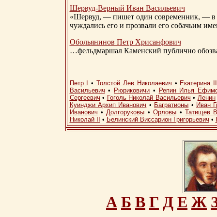
Шервуд-Верный
Иван Васильевич
«Шервуд, — пишет один современник, — в 
чуждались его и прозвали его собачьим им
Обольянинов Петр Хрисанфович
…фельдмаршал Каменский публично обозвал
Петр I
•
Толстой Лев Николаевич
•
Екатерина I
Васильевич
•
Рюриковичи
•
Репин Илья Ефим
Сергеевич
•
Гоголь Николай Васильевич
•
Ленин
Куинджи Архип Иванович
•
Багратионы
•
Иван Г
Иванович
•
Долгоруковы
•
Орловы
•
Татищев В
Николай II
•
Белинский Виссарион Григорьевич
•
А
Б
В
Г
Д
Е
Ж