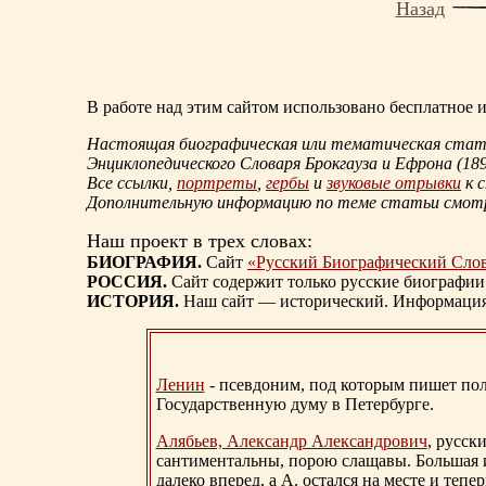
Назад
В работе над этим сайтом использовано бесплатное
Настоящая биографическая или тематическая статья
Энциклопедического Словаря Брокгауза и Ефрона
(18
Все ссылки,
портреты
,
гербы
и
звуковые отрывки
к 
Дополнительную информацию по теме статьи смо
Наш проект в трех словах:
БИОГРАФИЯ.
Сайт
«Русский Биографический Сло
РОССИЯ.
Сайт содержит только русские биографии
ИСТОРИЯ.
Наш сайт — исторический. Информация, 
Ленин
- псевдоним, под которым пишет поли
Государственную думу в Петербурге.
Алябьев, Александр Александрович
, русск
сантиментальны, порою слащавы. Большая и
далеко вперед, а А. остался на месте и тепер