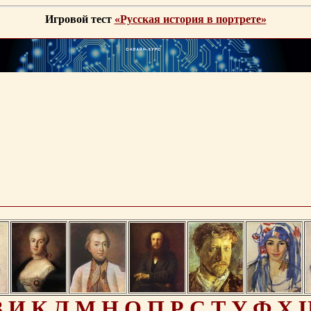
Игровой тест
«Русская история в портрете»
З
И
К
Л
М
Н
О
П
Р
С
Т
У
Ф
Х