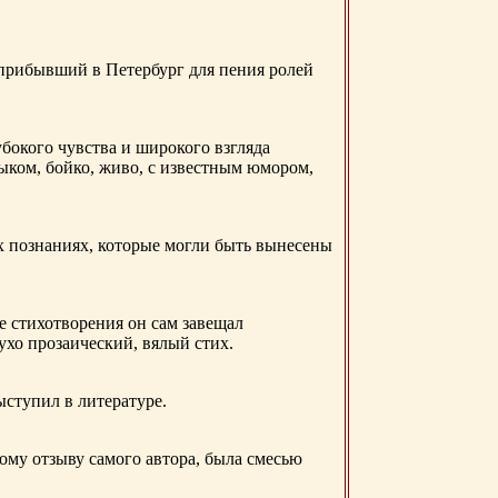
 прибывший в Петербург для пения ролей
бокого чувства и широкого взгляда
ыком, бойко, живо, с известным юмором,
ых познаниях, которые могли быть вынесены
е стихотворения он сам завещал
 ухо прозаический, вялый стих.
ыступил в литературе.
ому отзыву самого автора, была смесью