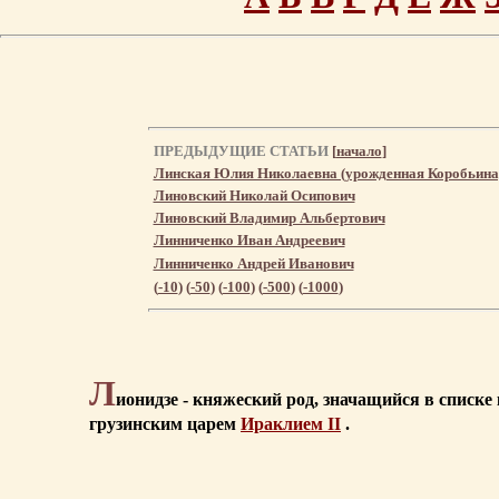
ПРЕДЫДУЩИЕ СТАТЬИ
[
начало
]
Линская Юлия Николаевна (урожденная Коробьина
Линовский Николай Осипович
Линовский Владимир Альбертович
Линниченко Иван Андреевич
Линниченко Андрей Иванович
(
-10
) (
-50
) (
-100
) (
-500
) (
-1000
)
Л
ионидзе - княжеский род, значащийся в списке
грузинским царем
Ираклием II
.