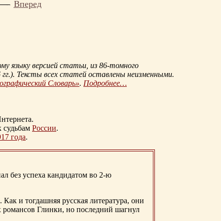
Вперед
му языку версией статьи, из
86-томного
гг.
). Тексты всех статей оставлены неизменными.
иографический Словарь»
.
Подробнее…
нтернета.
к судьбам
России
.
917 года
.
ал без успеха кандидатом во 2-ю
. Как и тогдашняя русская литература, они
х романсов Глинки, но последний шагнул