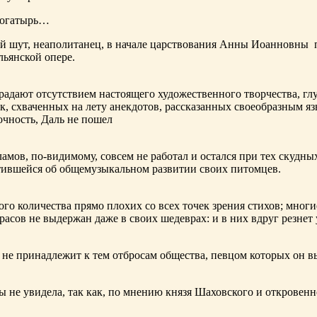
богатырь…
ный шут, неаполитанец, в начале царствования Анны Иоанновны
льянской опере.
адают отсутствием настоящего художественного творчества, глу
к, схваченных на лету анекдотов, рассказанных своеобразным яз
чность, Даль не пошел
ламов,
по-видимому
, совсем не работал и остался при тех скудн
ботившейся об общемузыкальном развитии своих питомцев.
ого количества прямо плохих со всех точек зрения стихов; многи
расов не выдержан даже в своих шедеврах: и в них вдруг резнет
не принадлежит к тем отбросам общества, певцом которых он в
ы не увидела, так как, по мнению князя Шаховского и откровенн