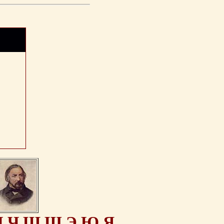
Ц
Ч
Ш
Щ
Э
Ю
Я