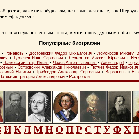
обществе, даже петербургском, не назывался иначе, как Шерву
енем «фиделька».
 его «государственным вором, взяточником, дураком набитым»
Популярные биографии
I
•
Романовы
•
Достоевский Федор Михайлович
•
Ломоносов Михаил В
ович
•
Тургенев Иван Сергеевич
•
Лермонтов Михаил Юрьевич
•
Нек
•
Чайковский Петр Ильич
•
Чехов Антон Павлович
•
Александр I
•
Горь
розный
•
Островский Александр Николаевич
•
Тютчев Федор Иванович
асилий Никитич
•
Грибоедов Александр Сергеевич
•
Воронцовы
•
Ека
Потемкин Григорий Александрович
•
Растрелли
З
И
К
Л
М
Н
О
П
Р
С
Т
У
Ф
Х