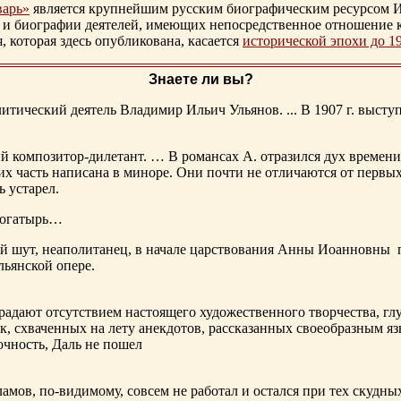
варь»
является крупнейшим русским биографическим ресурсом И
 и биографии деятелей, имеющих непосредственное отношение 
которая здесь опубликована, касается
исторической эпохи до 1
Знаете ли вы?
тический деятель Владимир Ильич Ульянов. ... В 1907 г. выступ
ий композитор-дилетант. … В романсах А. отразился дух времени
х часть написана в миноре. Они почти не отличаются от первы
ь устарел.
богатырь…
ный шут, неаполитанец, в начале царствования Анны Иоанновны
льянской опере.
адают отсутствием настоящего художественного творчества, глу
к, схваченных на лету анекдотов, рассказанных своеобразным яз
чность, Даль не пошел
ламов,
по-видимому
, совсем не работал и остался при тех скудн