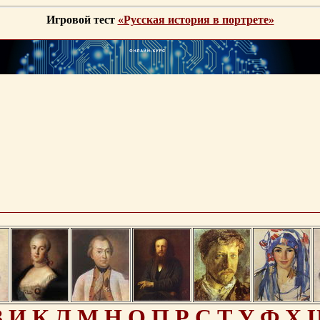
Игровой тест
«Русская история в портрете»
З
И
К
Л
М
Н
О
П
Р
С
Т
У
Ф
Х