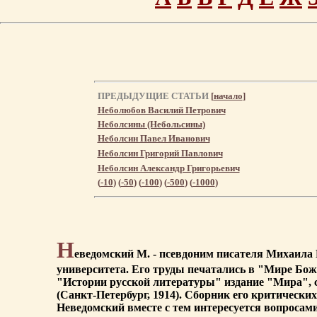
ПРЕДЫДУЩИЕ СТАТЬИ
[
начало
]
Неболюбов Василий Петрович
Неболсины (Небольсины)
Неболсин Павел Иванович
Неболсин Григорий Павлович
Неболсин Александр Григорьевич
(
-10
) (
-50
) (
-100
) (
-500
) (
-1000
)
Н
еведомский М. - псевдоним писателя Михаила 
университета. Его труды печатались в "Мире Бо
"Истории русской литературы" издание "Мира", 
(Санкт-Петербург, 1914). Сборник его критически
Неведомский вместе с тем интересуется вопросами