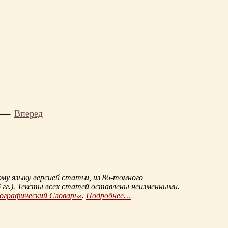
Вперед
му языку версией статьи, из
86-томного
гг.
). Тексты всех статей оставлены неизменными.
иографический Словарь»
.
Подробнее…