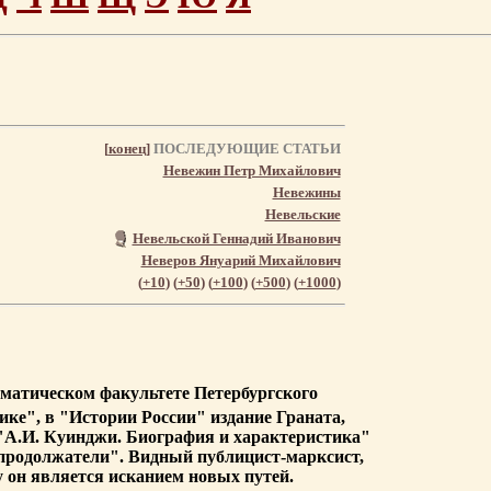
[
конец
]
ПОСЛЕДУЮЩИЕ СТАТЬИ
Невежин Петр Михайлович
Невежины
Невельские
Невельской Геннадий Иванович
Неверов Януарий Михайлович
(
+10
) (
+50
) (
+100
) (
+500
) (
+1000
)
ематическом факультете Петербургского
ке", в "Истории России" издание Граната,
"А.И. Куинджи. Биография и характеристика"
 и продолжатели". Видный публицист-марксист,
у он является исканием новых путей.