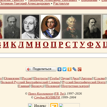
Потемкин Григорий Александрович
•
Растрелли
З
И
К
Л
М
Н
О
П
Р
С
Т
У
Ф
Х
Поделиться…
те
] [
Оглавление
] [
Россия
] [
Портреты
] [
Гербы
] [
Звуки
] [
Диск
] [
Авторы
] [
Ссылки
] 
[
Большой Русский Биографический Словарь
] [
Русский Биографический Центр
]
[
Главная
] [
Брокгауз
] [
Половцов
] [
Портретная галерея
]
©
Павел Каллиников
(
FB
,
Twi
)
, 1997–2026
©
Студия КОЛИБРИ
, 1999–2004