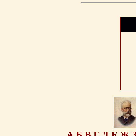
А
Б
В
Г
Д
Е
Ж