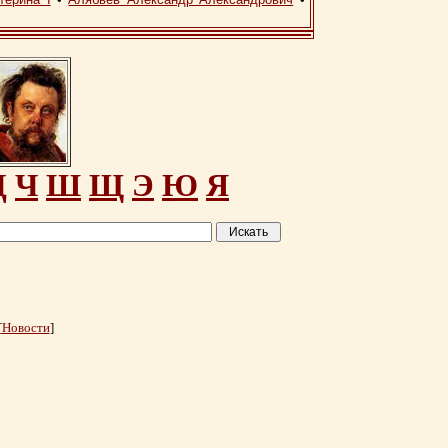
Ц
Ч
Ш
Щ
Э
Ю
Я
[
Новости
]