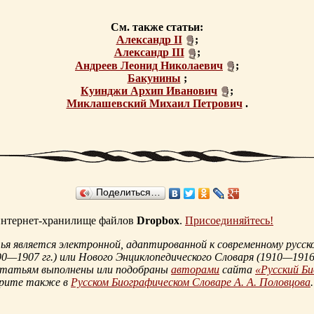
См. также статьи:
Александр II
;
Александр III
;
Андреев Леонид Николаевич
;
Бакунины
;
Куинджи Архип Иванович
;
Миклашевский Михаил Петрович
.
Поделиться…
 интернет-хранилище файлов
Dropbox
.
Присоединяйтесь!
 является электронной, адаптированной к современному русско
90—1907 гг.
) или Нового Энциклопедического Словаря (
1910—1916 
статьям выполнены или подобраны
авторами
сайта
«Русский Б
трите также в
Русском Биографическом Словаре А. А. Половцова
.