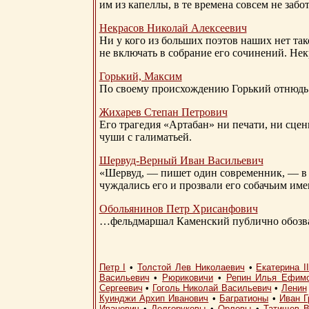
им из капеллы, в те времена совсем не за
Некрасов Николай Алексеевич
Ни у кого из больших поэтов наших нет так
не включать в собрание его сочинений. Нек
Горький, Максим
По своему происхождению Горький отнюдь 
Жихарев Степан Петрович
Его трагедия «Артабан» ни печати, ни сцен
чуши с галиматьей.
Шервуд-Верный
Иван Васильевич
«Шервуд, — пишет один современник, — в 
чуждались его и прозвали его собачьим им
Обольянинов Петр Хрисанфович
…фельдмаршал Каменский публично обозвал
Петр I
•
Толстой Лев Николаевич
•
Екатерина I
Васильевич
•
Рюриковичи
•
Репин Илья Ефим
Сергеевич
•
Гоголь Николай Васильевич
•
Ленин
Куинджи Архип Иванович
•
Багратионы
•
Иван Г
Иванович
•
Долгоруковы
•
Орловы
•
Татищев В