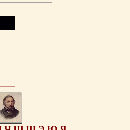
Ц
Ч
Ш
Щ
Э
Ю
Я