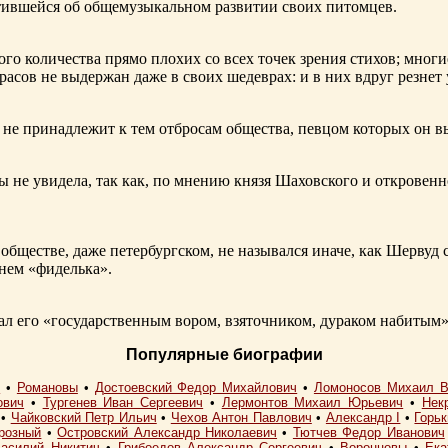
ботившейся об общемузыкальном развитии своих питомцев.
ого количества прямо плохих со всех точек зрения стихов; многи
расов не выдержан даже в своих шедеврах: и в них вдруг резнет
не принадлежит к тем отбросам общества, певцом которых он в
ы не увидела, так как, по мнению князя Шаховского и откровенн
обществе, даже петербургском, не назывался иначе, как Шерву
енем «фиделька».
 его «государственным вором, взяточником, дураком набитым»
Популярные биографии
I
•
Романовы
•
Достоевский Федор Михайлович
•
Ломоносов Михаил В
ович
•
Тургенев Иван Сергеевич
•
Лермонтов Михаил Юрьевич
•
Нек
•
Чайковский Петр Ильич
•
Чехов Антон Павлович
•
Александр I
•
Горь
розный
•
Островский Александр Николаевич
•
Тютчев Федор Иванович
асилий Никитич
•
Грибоедов Александр Сергеевич
•
Воронцовы
•
Ека