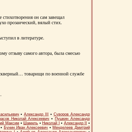
е стихотворения он сам завещал
 ухо прозаический, вялый стих.
ыступил в литературе.
ому отзыву самого автора, была смесью
д скверный… товарищи по военной службе
.
асильевич
•
Александр III
•
Суворов Александр
расов Николай Алексеевич
•
Пушкин Александр
кий Максим
•
Шамиль
•
Николай I
•
Александр II
•
•
Бунин Иван Алексеевич
•
Менделеев Дмитрий
терина I
•
Алябьев Александр Александрович
•