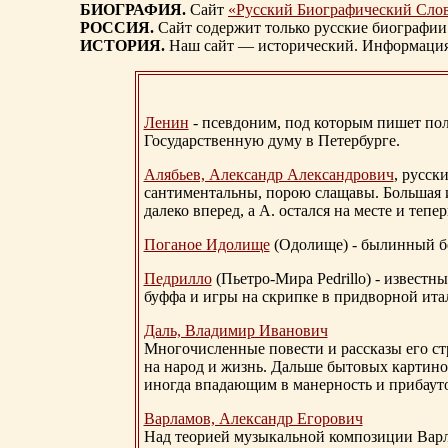
БИОГРАФИЯ.
Сайт
«Русский Биографический Сло
РОССИЯ.
Сайт содержит только русские биографии
ИСТОРИЯ.
Наш сайт — исторический. Информация, 
Ленин
- псевдоним, под которым пишет поли
Государственную думу в Петербурге.
Алябьев, Александр Александрович
, русск
сантиментальны, порою слащавы. Большая и
далеко вперед, а А. остался на месте и тепер
Поганое Идолище
(Одолище) - былинный 
Педрилло
(Пьетро-Мира Pedrillo) - извест
буффа и игры на скрипке в придворной ита
Даль, Владимир Иванович
Многочисленные повести и рассказы его стр
на народ и жизнь. Дальше бытовых картино
иногда впадающим в манерность и прибауто
Варламов, Александр Егорович
Над теорией музыкальной композиции Вар