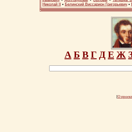
Николай II
•
Белинский Виссарион Григорьевич
•
А
Б
В
Г
Д
Е
Ж
[
О проек