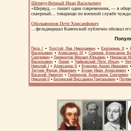
Шервуд-Верный
Иван Васильевич
«Шервуд, — пишет один современник, — в общест
скверный… товарищи по военной службе чуждали
Обольянинов Петр Хрисанфович
…фельдмаршал Каменский публично обозвал его 
Попул
Петр I
•
Толстой Лев Николаевич
•
Екатерина II
•
Васильевич
•
Александр III
•
Суворов Александр В
Сергеевич
•
Лермонтов Михаил Юрьевич
•
Некрасов Н
Васильевич
•
Ленин
•
Чайковский Петр Ильич
•
Че
Николай I
•
Александр II
•
Куинджи Архип Иванович
Тютчев Федор Иванович
•
Бунин Иван Алексеевич
Василий Никитич
•
Грибоедов Александр Сергеевич
Николай II
•
Белинский Виссарион Григорьевич
•
Потем