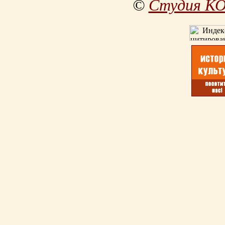
©
Студия К