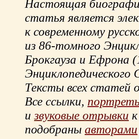
Настоящая биографи
статья является эле
к современному русск
из
86-томного
Энцикл
Брокгауза и Ефрона
(
Энциклопедического С
Тексты всех статей 
Все ссылки,
портрет
и
звуковые отрывки
к
подобраны
авторами