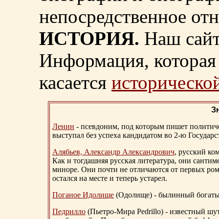
непосредственное от
ИСТОРИЯ.
Наш сайт
Информация, которая 
касается
исторической
З
Ленин
- псевдоним, под которым пишет политичес
выступал без успеха кандидатом во 2-ю Государ
Алябьев, Александр Александрович
, русский ко
Как и тогдашняя русская литература, они сантим
миноре. Они почти не отличаются от первых ром
остался на месте и теперь устарел.
Поганое Идолище
(Одолище) - былинный богат
Педрилло
(Пьетро-Мира Pedrillo) - известный ш