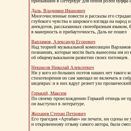
прибывший в Петербург для пения ролей буффа и
Даль, Владимир Иванович
Многочисленные повести и рассказы его страдаю
глубокого чувства и широкого взгляда на народ 
анекдотов, рассказанных своеобразным языком, 
в манерность и прибауточность, Даль не пошел
Варламов, Александр Егорович
Над теорией музыкальной композиции Варламов
познаниях, которые могли быть вынесены им из к
об общемузыкальном развитии своих питомцев.
Некрасов Николай Алексеевич
Ни у кого из больших поэтов наших нет такого к
стихотворения он сам завещал не включать в соб
шедеврах: и в них вдруг резнет ухо прозаический
Горький, Максим
По своему происхождению Горький отнюдь не пр
он выступил в литературе.
Жихарев Степан Петрович
Его трагедия «Артабан» ни печати, ни сцены не 
и откровенному отзыву самого автора, была сме