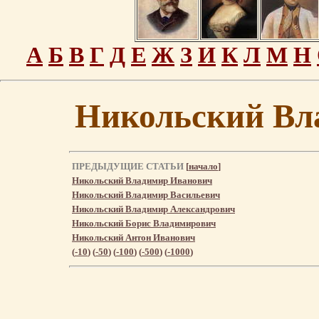
А
Б
В
Г
Д
Е
Ж
З
И
К
Л
М
Н
Никольский Вл
ПРЕДЫДУЩИЕ СТАТЬИ
[
начало
]
Никольский Владимир Иванович
Никольский Владимир Васильевич
Никольский Владимир Александрович
Никольский Борис Владимирович
Никольский Антон Иванович
(
-10
) (
-50
) (
-100
) (
-500
) (
-1000
)