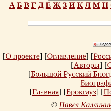
А
Б
В
Г
Д
Е
Ж
З
И
К
Л
М
Н
Подел
[
О проекте
] [
Оглавление
] [
Росс
[
Авторы
] [
[
Большой Русский Биог
Биограф
[
Главная
] [
Брокгауз
] [
П
©
Павел Каллини