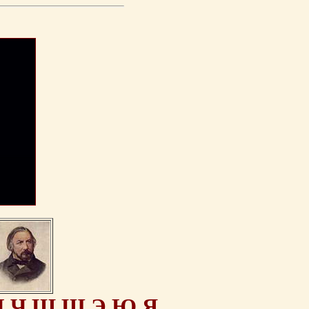
Ц
Ч
Ш
Щ
Э
Ю
Я