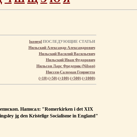
[
конец
]
ПОСЛЕДУЮЩИЕ СТАТЬИ
Нильский Александр Александрович
Нильский Василий Васильевич
Нильский Иван Федорович
Нильсон Ларс Фредерик (Nilson)
Ниссен-Саломан Генриетта
(
+10
) (
+50
) (
+100
) (
+500
) (
+1000
)
 епископ. Написал: "Romerkirken i det XIX
ngsley jg den Kristelige Socialisme in England"