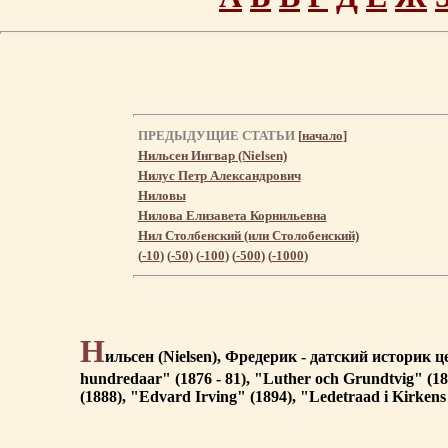
ПРЕДЫДУЩИЕ СТАТЬИ
[
начало
]
Нильсен Ингвар (Nielsen)
Нилус Петр Александрович
Ниловы
Нилова Елизавета Корнильевна
Нил Столбенский (или Столобенский)
(
-10
) (
-50
) (
-100
) (
-500
) (
-1000
)
Н
ильсен (Nielsen), Фредерик - датский историк ц
hundredaar" (1876 - 81), "Luther och Grundtvig" (189
(1888), "Edvard Irving" (1894), "Ledetraad i Kirkens 