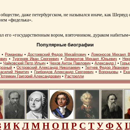
обществе, даже петербургском, не назывался иначе, как Шерву
енем «фиделька».
 его «государственным вором, взяточником, дураком набитым»
Популярные биографии
I
•
Романовы
•
Достоевский Федор Михайлович
•
Ломоносов Михаил В
ович
•
Тургенев Иван Сергеевич
•
Лермонтов Михаил Юрьевич
•
Нек
•
Чайковский Петр Ильич
•
Чехов Антон Павлович
•
Александр I
•
Горь
розный
•
Островский Александр Николаевич
•
Тютчев Федор Иванович
асилий Никитич
•
Грибоедов Александр Сергеевич
•
Воронцовы
•
Ека
Потемкин Григорий Александрович
•
Растрелли
З
И
К
Л
М
Н
О
П
Р
С
Т
У
Ф
Х