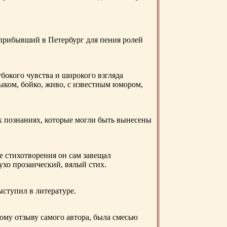
 прибывший в Петербург для пения ролей
бокого чувства и широкого взгляда
ыком, бойко, живо, с известным юмором,
ых познаниях, которые могли быть вынесены
е стихотворения он сам завещал
 ухо прозаический, вялый стих.
ыступил в литературе.
ому отзыву самого автора, была смесью