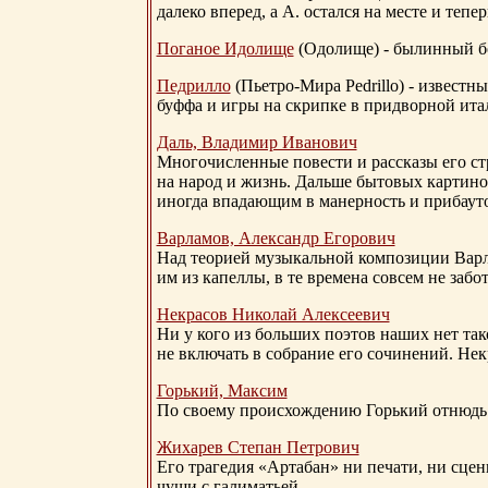
далеко вперед, а А. остался на месте и тепер
Поганое Идолище
(Одолище) - былинный 
Педрилло
(Пьетро-Мира Pedrillo) - извест
буффа и игры на скрипке в придворной ита
Даль, Владимир Иванович
Многочисленные повести и рассказы его стр
на народ и жизнь. Дальше бытовых картино
иногда впадающим в манерность и прибауто
Варламов, Александр Егорович
Над теорией музыкальной композиции Вар
им из капеллы, в те времена совсем не за
Некрасов Николай Алексеевич
Ни у кого из больших поэтов наших нет так
не включать в собрание его сочинений. Нек
Горький, Максим
По своему происхождению Горький отнюдь 
Жихарев Степан Петрович
Его трагедия «Артабан» ни печати, ни сцен
чуши с галиматьей.