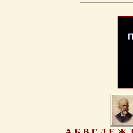
А
Б
В
Г
Д
Е
Ж