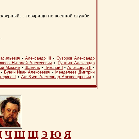
д скверный… товарищи по военной службе
.
асильевич
•
Александр III
•
Суворов Александр
расов Николай Алексеевич
•
Пушкин Александр
кий Максим
•
Шамиль
•
Николай I
•
Александр II
•
•
Бунин Иван Алексеевич
•
Менделеев Дмитрий
терина I
•
Алябьев Александр Александрович
•
Ц
Ч
Ш
Щ
Э
Ю
Я