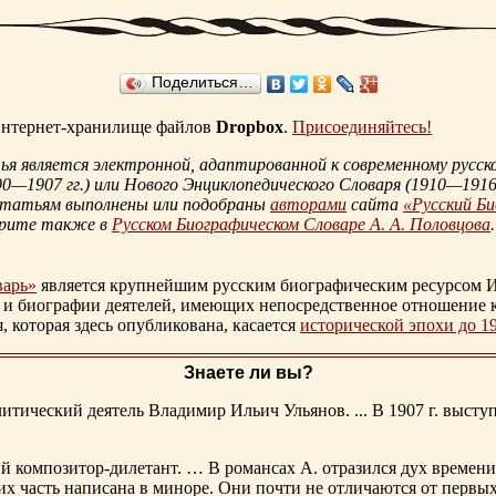
Поделиться…
 интернет-хранилище файлов
Dropbox
.
Присоединяйтесь!
 является электронной, адаптированной к современному русско
90—1907 гг.
) или Нового Энциклопедического Словаря (
1910—1916 
статьям выполнены или подобраны
авторами
сайта
«Русский Б
трите также в
Русском Биографическом Словаре А. А. Половцова
.
варь»
является крупнейшим русским биографическим ресурсом И
 и биографии деятелей, имеющих непосредственное отношение 
которая здесь опубликована, касается
исторической эпохи до 1
Знаете ли вы?
тический деятель Владимир Ильич Ульянов. ... В 1907 г. выступ
ий композитор-дилетант. … В романсах А. отразился дух времени
х часть написана в миноре. Они почти не отличаются от первы