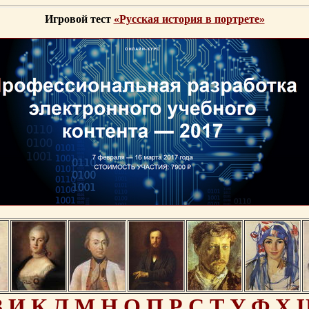
Игровой тест
«Русская история в портрете»
З
И
К
Л
М
Н
О
П
Р
С
Т
У
Ф
Х