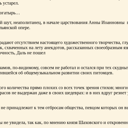
ь устарел.
богатырь…
ный шут, неаполитанец, в начале царствования Анны Иоанновны
льянской опере.
адают отсутствием настоящего художественного творчества, глу
к, схваченных на лету анекдотов, рассказанных своеобразным яз
чность, Даль не пошел
ламов,
по-видимому
, совсем не работал и остался при тех скудн
ботившейся об общемузыкальном развитии своих питомцев.
ого количества прямо плохих со всех точек зрения стихов; многи
расов не выдержан даже в своих шедеврах: и в них вдруг резнет
не принадлежит к тем отбросам общества, певцом которых он в
ы не увидела, так как, по мнению князя Шаховского и откровенн