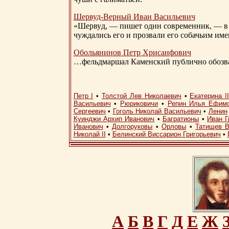
Шервуд-Верный
Иван Васильевич
«Шервуд, — пишет один современник, — в 
чуждались его и прозвали его собачьим им
Обольянинов Петр Хрисанфович
…фельдмаршал Каменский публично обозвал
Петр I
•
Толстой Лев Николаевич
•
Екатерина I
Васильевич
•
Рюриковичи
•
Репин Илья Ефим
Сергеевич
•
Гоголь Николай Васильевич
•
Ленин
Куинджи Архип Иванович
•
Багратионы
•
Иван Г
Иванович
•
Долгоруковы
•
Орловы
•
Татищев В
Николай II
•
Белинский Виссарион Григорьевич
•
А
Б
В
Г
Д
Е
Ж