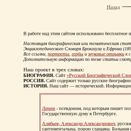
Назад
В работе над этим сайтом использовано бесплатное
Настоящая биографическая или тематическая статья
Энциклопедического Словаря Брокгауза и Ефрона
(18
Все ссылки,
портреты
,
гербы
и
звуковые отрывки
к 
Дополнительную информацию по теме статьи смо
Наш проект в трех словах:
БИОГРАФИЯ.
Сайт
«Русский Биографический Сло
РОССИЯ.
Сайт содержит только русские биографии
ИСТОРИЯ.
Наш сайт — исторический. Информация, 
Ленин
- псевдоним, под которым пишет поли
Государственную думу в Петербурге.
Алябьев, Александр Александрович
, русск
сантиментальны, порою слащавы. Большая и