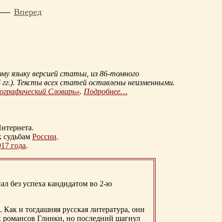
Вперед
му языку версией статьи, из
86-томного
гг.
). Тексты всех статей оставлены неизменными.
иографический Словарь»
.
Подробнее…
нтернета.
к судьбам
России
.
917 года
.
ал без успеха кандидатом во 2-ю
. Как и тогдашняя русская литература, они
х романсов Глинки, но последний шагнул