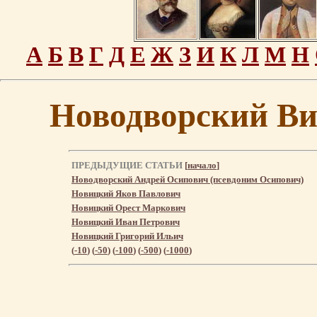
А
Б
В
Г
Д
Е
Ж
З
И
К
Л
М
Н
Новодворский Ви
ПРЕДЫДУЩИЕ СТАТЬИ
[
начало
]
Новодворский Андрей Осипович (псевдоним Осипович)
Новицкий Яков Павлович
Новицкий Орест Маркович
Новицкий Иван Петрович
Новицкий Григорий Ильич
(
-10
) (
-50
) (
-100
) (
-500
) (
-1000
)