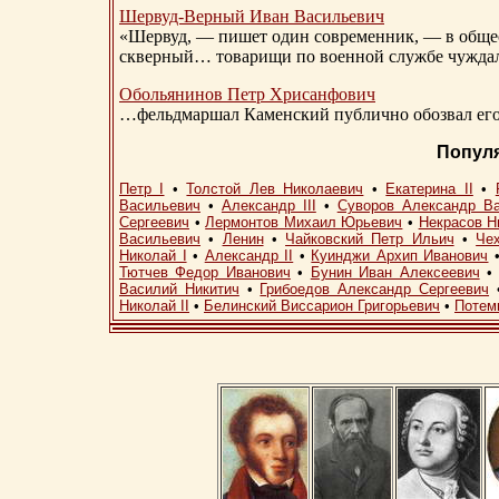
Шервуд-Верный
Иван Васильевич
«Шервуд, — пишет один современник, — в общест
скверный… товарищи по военной службе чуждали
Обольянинов Петр Хрисанфович
…фельдмаршал Каменский публично обозвал его 
Попул
Петр I
•
Толстой Лев Николаевич
•
Екатерина II
•
Васильевич
•
Александр III
•
Суворов Александр В
Сергеевич
•
Лермонтов Михаил Юрьевич
•
Некрасов Н
Васильевич
•
Ленин
•
Чайковский Петр Ильич
•
Че
Николай I
•
Александр II
•
Куинджи Архип Иванович
Тютчев Федор Иванович
•
Бунин Иван Алексеевич
Василий Никитич
•
Грибоедов Александр Сергеевич
Николай II
•
Белинский Виссарион Григорьевич
•
Потем