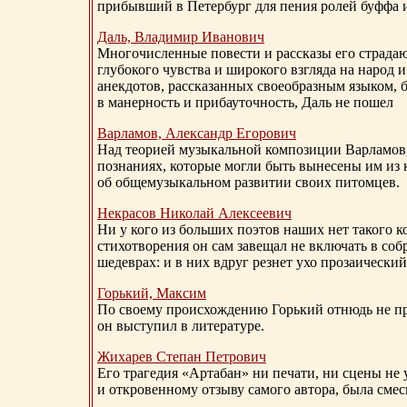
прибывший в Петербург для пения ролей буффа и
Даль, Владимир Иванович
Многочисленные повести и рассказы его страдаю
глубокого чувства и широкого взгляда на народ 
анекдотов, рассказанных своеобразным языком, 
в манерность и прибауточность, Даль не пошел
Варламов, Александр Егорович
Над теорией музыкальной композиции Варламов
познаниях, которые могли быть вынесены им из к
об общемузыкальном развитии своих питомцев.
Некрасов Николай Алексеевич
Ни у кого из больших поэтов наших нет такого к
стихотворения он сам завещал не включать в соб
шедеврах: и в них вдруг резнет ухо прозаический
Горький, Максим
По своему происхождению Горький отнюдь не пр
он выступил в литературе.
Жихарев Степан Петрович
Его трагедия «Артабан» ни печати, ни сцены не 
и откровенному отзыву самого автора, была сме