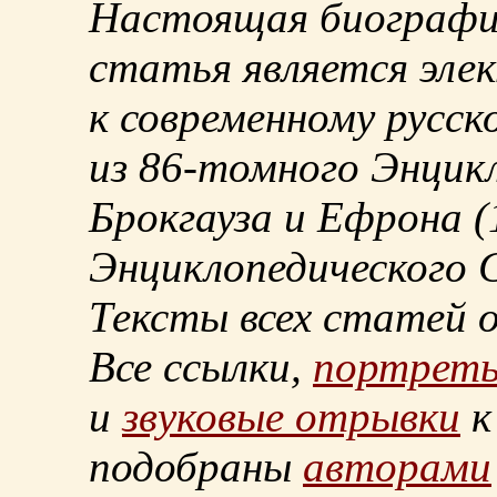
Настоящая биографи
статья является эле
к современному русск
из
86-томного
Энцикл
Брокгауза и Ефрона
(
Энциклопедического С
Тексты всех статей 
Все ссылки,
портрет
и
звуковые отрывки
к
подобраны
авторами