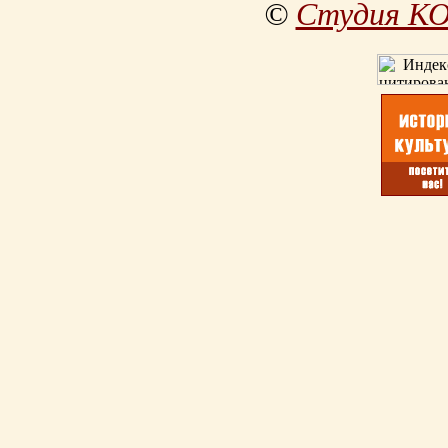
©
Студия К