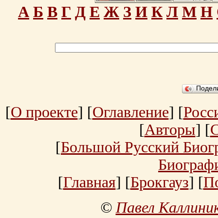
А
Б
В
Г
Д
Е
Ж
З
И
К
Л
М
Н
Подел
[
О проекте
] [
Оглавление
] [
Росс
[
Авторы
] [
[
Большой Русский Биог
Биограф
[
Главная
] [
Брокгауз
] [
П
©
Павел Каллини