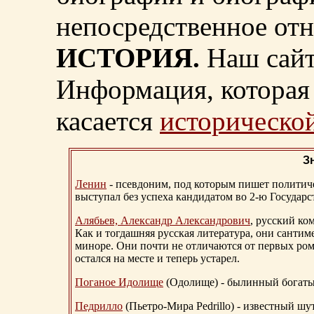
непосредственное от
ИСТОРИЯ.
Наш сайт
Информация, которая 
касается
исторической
З
Ленин
- псевдоним, под которым пишет политичес
выступал без успеха кандидатом во 2-ю Государ
Алябьев, Александр Александрович
, русский ко
Как и тогдашняя русская литература, они сантим
миноре. Они почти не отличаются от первых ром
остался на месте и теперь устарел.
Поганое Идолище
(Одолище) - былинный богат
Педрилло
(Пьетро-Мира Pedrillo) - известный ш