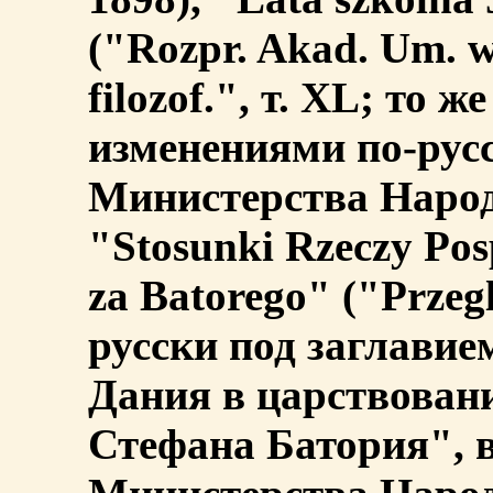
("Rozpr. Akad. Um. w
filozof.", т. XL; то 
изменениями по-рус
Министерства Народ
"Stosunki Rzeczy Posp
za Batorego" ("Przegl
русски под заглави
Дания в царствован
Стефана Батория", 