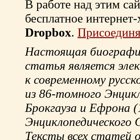
В работе над этим са
бесплатное интернет
Dropbox
.
Присоединя
Настоящая биографи
статья является эле
к современному русск
из
86-томного
Энцикл
Брокгауза и Ефрона
(
Энциклопедического С
Тексты всех статей 