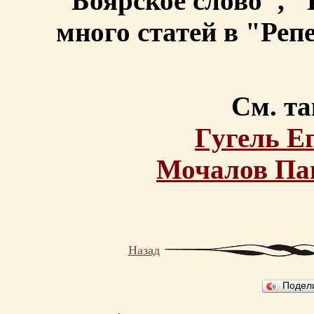
"Боярское слово", "
много статей в "Реп
См. та
Гугель Е
Мочалов Па
Назад
Подел