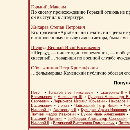
Горький, Максим
По своему происхождению Горький отнюдь не пр
он выступил в литературе.
Жихарев Степан Петрович
Его трагедия «Артабан» ни печати, ни сцены не 
и откровенному отзыву самого автора, была сме
Шервуд-Верный
Иван Васильевич
«Шервуд, — пишет один современник, — в общест
скверный… товарищи по военной службе чуждали
Обольянинов Петр Хрисанфович
…фельдмаршал Каменский публично обозвал его 
Попул
Петр I
•
Толстой Лев Николаевич
•
Екатерина II
•
Васильевич
•
Александр III
•
Суворов Александр В
Сергеевич
•
Лермонтов Михаил Юрьевич
•
Некрасов Н
Васильевич
•
Ленин
•
Чайковский Петр Ильич
•
Че
Николай I
•
Александр II
•
Куинджи Архип Иванович
Тютчев Федор Иванович
•
Бунин Иван Алексеевич
Василий Никитич
•
Грибоедов Александр Сергеевич
Николай II
•
Белинский Виссарион Григорьевич
•
Потем