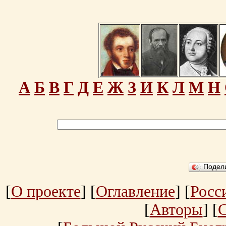
А
Б
В
Г
Д
Е
Ж
З
И
К
Л
М
Н
Подел
[
О проекте
] [
Оглавление
] [
Росс
[
Авторы
] [