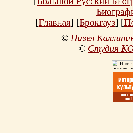
[
Большой Русский Биог
Биограф
[
Главная
] [
Брокгауз
] [
П
©
Павел Каллини
©
Студия К