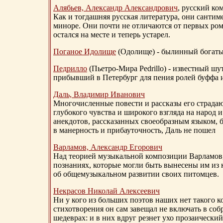
Алябьев, Александр Александрович
, русский ко
Как и тогдашняя русская литература, они сантим
миноре. Они почти не отличаются от первых ром
остался на месте и теперь устарел.
Поганое Идолище
(Одолище) - былинный богат
Педрилло
(Пьетро-Мира Pedrillo) - известный ш
прибывший в Петербург для пения ролей буффа и
Даль, Владимир Иванович
Многочисленные повести и рассказы его страдаю
глубокого чувства и широкого взгляда на народ 
анекдотов, рассказанных своеобразным языком, 
в манерность и прибауточность, Даль не пошел
Варламов, Александр Егорович
Над теорией музыкальной композиции Варламов
познаниях, которые могли быть вынесены им из к
об общемузыкальном развитии своих питомцев.
Некрасов Николай Алексеевич
Ни у кого из больших поэтов наших нет такого к
стихотворения он сам завещал не включать в соб
шедеврах: и в них вдруг резнет ухо прозаический