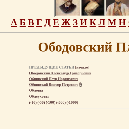
А
Б
В
Г
Д
Е
Ж
З
И
К
Л
М
Н
Ободовский П
ПРЕДЫДУЩИЕ СТАТЬИ
[
начало
]
Ободовский Александр Григорьевич
Обнинский Петр Наркизович
Обнинский Виктор Петрович
Обловы
Облеуховы
(
-10
) (
-50
) (
-100
) (
-500
) (
-1000
)