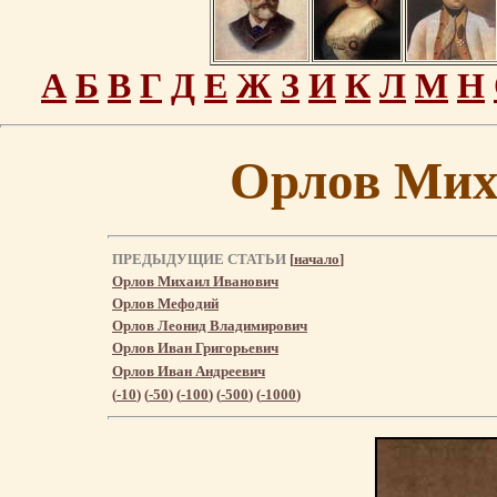
А
Б
В
Г
Д
Е
Ж
З
И
К
Л
М
Н
Орлов Мих
ПРЕДЫДУЩИЕ СТАТЬИ
[
начало
]
Орлов Михаил Иванович
Орлов Мефодий
Орлов Леонид Владимирович
Орлов Иван Григорьевич
Орлов Иван Андреевич
(
-10
) (
-50
) (
-100
) (
-500
) (
-1000
)