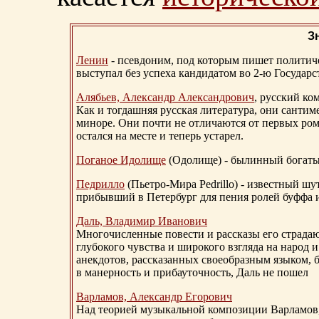
З
Ленин
- псевдоним, под которым пишет политичес
выступал без успеха кандидатом во 2-ю Государ
Алябьев, Александр Александрович
, русский ко
Как и тогдашняя русская литература, они сантим
миноре. Они почти не отличаются от первых ром
остался на месте и теперь устарел.
Поганое Идолище
(Одолище) - былинный богат
Педрилло
(Пьетро-Мира Pedrillo) - известный ш
прибывший в Петербург для пения ролей буффа и
Даль, Владимир Иванович
Многочисленные повести и рассказы его страдаю
глубокого чувства и широкого взгляда на народ 
анекдотов, рассказанных своеобразным языком, 
в манерность и прибауточность, Даль не пошел
Варламов, Александр Егорович
Над теорией музыкальной композиции Варламов