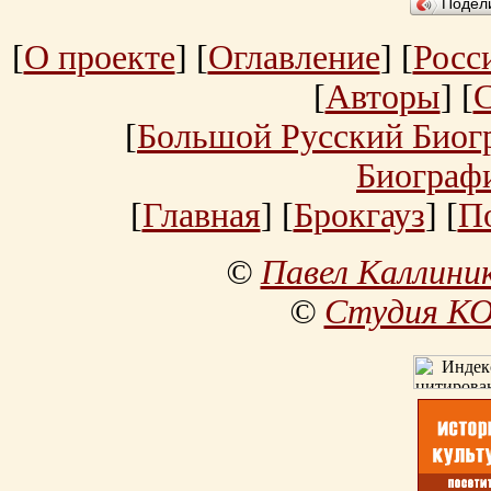
Подел
[
О проекте
] [
Оглавление
] [
Росс
[
Авторы
] [
[
Большой Русский Биог
Биограф
[
Главная
] [
Брокгауз
] [
П
©
Павел Каллини
©
Студия К