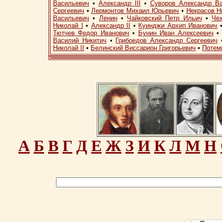
Васильевич
•
Александр III
•
Суворов Александр В
Сергеевич
•
Лермонтов Михаил Юрьевич
•
Некрасов Н
Васильевич
•
Ленин
•
Чайковский Петр Ильич
•
Че
Николай I
•
Александр II
•
Куинджи Архип Иванович
Тютчев Федор Иванович
•
Бунин Иван Алексеевич
Василий Никитич
•
Грибоедов Александр Сергеевич
Николай II
•
Белинский Виссарион Григорьевич
•
Потем
А
Б
В
Г
Д
Е
Ж
З
И
К
Л
М
Н