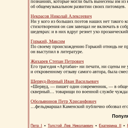
познаниях, которые могли быть вынесены им из к
об общемузыкальном развитии своих питомцев.
Некрасов Николай Алексеевич
Ни у кого из больших поэтов наших нет такого к
стихотворения он сам завещал не включать в соб
шедеврах: и в них вдруг резнет ухо прозаический
Горький, Максим
По своему происхождению Горький отнюдь не пр
он выступил в литературе.
Жихарев Степан Петрович
Его трагедия «Артабан» ни печати, ни сцены не 
и откровенному отзыву самого автора, была сме
Шервуд-Верный
Иван Васильевич
«Шервуд, — пишет один современник, — в общест
скверный… товарищи по военной службе чуждали
Обольянинов Петр Хрисанфович
…фельдмаршал Каменский публично обозвал его 
Попул
Петр I
•
Толстой Лев Николаевич
•
Екатерина II
•