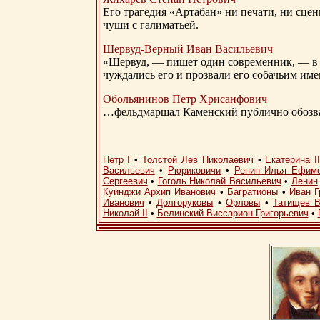
Его трагедия «Артабан» ни печати, ни сцен
чуши с галиматьей.
Шервуд-Верный
Иван Васильевич
«Шервуд, — пишет один современник, — в 
чуждались его и прозвали его собачьим им
Обольянинов Петр Хрисанфович
…фельдмаршал Каменский публично обозвал
Петр I
•
Толстой Лев Николаевич
•
Екатерина I
Васильевич
•
Рюриковичи
•
Репин Илья Ефим
Сергеевич
•
Гоголь Николай Васильевич
•
Ленин
Куинджи Архип Иванович
•
Багратионы
•
Иван Г
Иванович
•
Долгоруковы
•
Орловы
•
Татищев В
Николай II
•
Белинский Виссарион Григорьевич
•