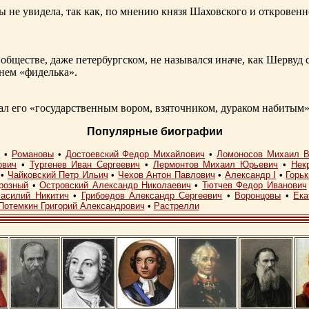
ы не увидела, так как, по мнению князя Шаховского и откровенн
обществе, даже петербургском, не назывался иначе, как Шерву
енем «фиделька».
 его «государственным вором, взяточником, дураком набитым»
Популярные биографии
I
•
Романовы
•
Достоевский Федор Михайлович
•
Ломоносов Михаил В
ович
•
Тургенев Иван Сергеевич
•
Лермонтов Михаил Юрьевич
•
Нек
•
Чайковский Петр Ильич
•
Чехов Антон Павлович
•
Александр I
•
Горь
розный
•
Островский Александр Николаевич
•
Тютчев Федор Иванович
асилий Никитич
•
Грибоедов Александр Сергеевич
•
Воронцовы
•
Ека
Потемкин Григорий Александрович
•
Растрелли