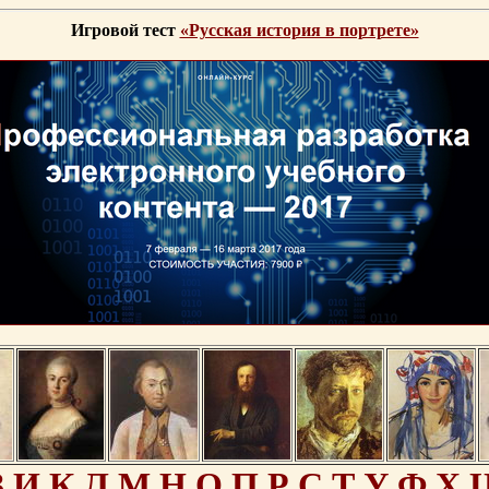
Игровой тест
«Русская история в портрете»
З
И
К
Л
М
Н
О
П
Р
С
Т
У
Ф
Х