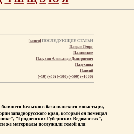
[
конец
]
ПОСЛЕДУЮЩИЕ СТАТЬИ
Паерле Георг
Пажинские
Пазухин Александр Дмитриевич
Пазухины
Паисий
(
+10
) (
+50
) (
+100
) (
+500
) (
+1000
)
ов бывшего Бельского базилианского монастыря,
тории западнорусского края, который он помещал
ике", "Гродненских Губернских Ведомостях",
Эти же материалы послужили темой для