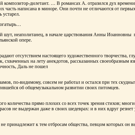
ий композитор-дилетант. … В романсах А. отразился дух времени
х часть написана в миноре. Они почти не отличаются от первы
ь устарел.
богатырь…
ный шут, неаполитанец, в начале царствования Анны Иоанновны
льянской опере.
адают отсутствием настоящего художественного творчества, глу
к, схваченных на лету анекдотов, рассказанных своеобразным яз
чность, Даль не пошел
ламов,
по-видимому
, совсем не работал и остался при тех скудн
ботившейся об общемузыкальном развитии своих питомцев.
ого количества прямо плохих со всех точек зрения стихов; многи
расов не выдержан даже в своих шедеврах: и в них вдруг резнет
не принадлежит к тем отбросам общества, певцом которых он в