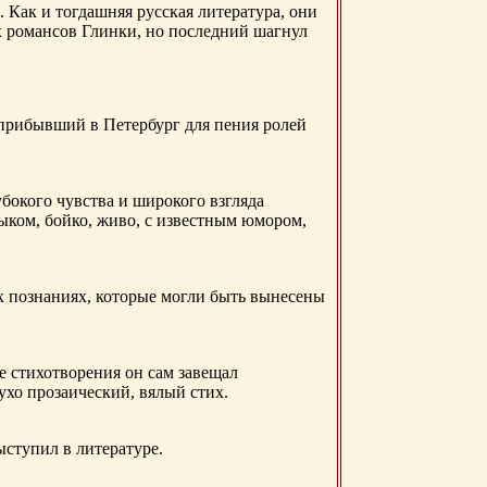
. Как и тогдашняя русская литература, они
х романсов Глинки, но последний шагнул
 прибывший в Петербург для пения ролей
бокого чувства и широкого взгляда
ыком, бойко, живо, с известным юмором,
ых познаниях, которые могли быть вынесены
е стихотворения он сам завещал
 ухо прозаический, вялый стих.
ыступил в литературе.