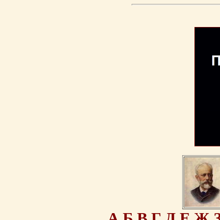
А
Б
В
Г
Д
Е
Ж