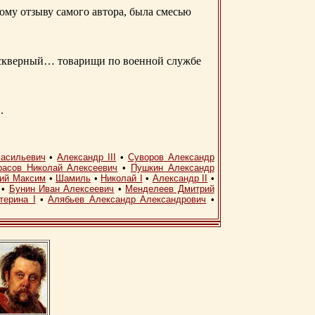
ому отзыву самого автора, была смесью
д скверный… товарищи по военной службе
.
асильевич
•
Александр III
•
Суворов Александр
расов Николай Алексеевич
•
Пушкин Александр
кий Максим
•
Шамиль
•
Николай I
•
Александр II
•
•
Бунин Иван Алексеевич
•
Менделеев Дмитрий
терина I
•
Алябьев Александр Александрович
•