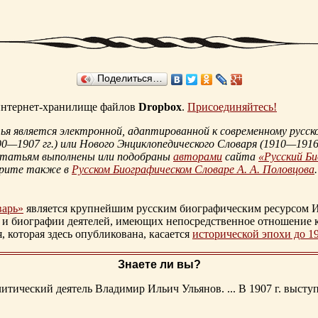
Поделиться…
 интернет-хранилище файлов
Dropbox
.
Присоединяйтесь!
 является электронной, адаптированной к современному русско
90—1907 гг.
) или Нового Энциклопедического Словаря (
1910—1916 
статьям выполнены или подобраны
авторами
сайта
«Русский Б
трите также в
Русском Биографическом Словаре А. А. Половцова
.
варь»
является крупнейшим русским биографическим ресурсом И
 и биографии деятелей, имеющих непосредственное отношение 
которая здесь опубликована, касается
исторической эпохи до 1
Знаете ли вы?
тический деятель Владимир Ильич Ульянов. ... В 1907 г. выступ