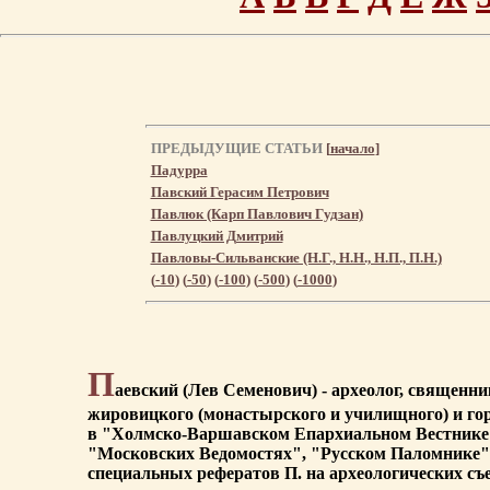
ПРЕДЫДУЩИЕ СТАТЬИ
[
начало
]
Падурра
Павский Герасим Петрович
Павлюк (Карп Павлович Гудзан)
Павлуцкий Дмитрий
Павловы-Сильванские (Н.Г., Н.Н., Н.П., П.Н.)
(
-10
) (
-50
) (
-100
) (
-500
) (
-1000
)
П
аевский (Лев Семенович) - археолог, священн
жировицкого (монастырского и училищного) и гор
в "Холмско-Варшавском Епархиальном Вестнике"
"Московских Ведомостях", "Русском Паломнике".
специальных рефератов П. на археологических съе