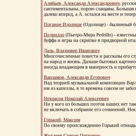
Алябьев, Александр Александрович
, русск
сантиментальны, порою слащавы. Большая и
далеко вперед, а А. остался на месте и тепер
Поганое Идолище
(Одолище) - былинный 
Педрилло
(Пьетро-Мира Pedrillo) - извест
буффа и игры на скрипке в придворной ита
Даль, Владимир Иванович
Многочисленные повести и рассказы его стр
на народ и жизнь. Дальше бытовых картино
иногда впадающим в манерность и прибауто
Варламов, Александр Егорович
Над теорией музыкальной композиции Вар
им из капеллы, в те времена совсем не за
Некрасов Николай Алексеевич
Ни у кого из больших поэтов наших нет так
не включать в собрание его сочинений. Нек
Горький, Максим
По своему происхождению Горький отнюдь 
Жихарев Степан Петрович