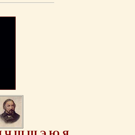
Ц
Ч
Ш
Щ
Э
Ю
Я