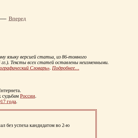
Вперед
му языку версией статьи, из
86-томного
гг.
). Тексты всех статей оставлены неизменными.
иографический Словарь»
.
Подробнее…
нтернета.
к судьбам
России
.
917 года
.
ал без успеха кандидатом во 2-ю