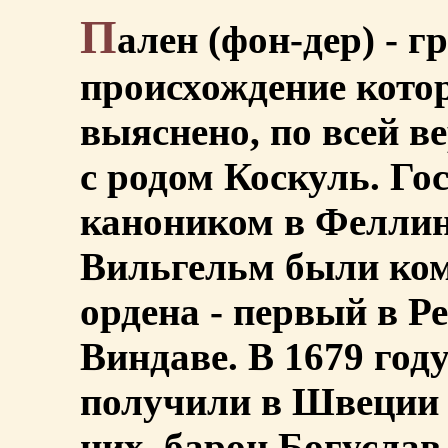
П
ален (фон-дер) - г
происхождение котор
выяснено, по всей в
с родом Коскуль. Го
каноником в Феллине
Вильгельм были ком
ордена - первый в Ре
Виндаве. В 1679 году
получили в Швеции 
них, барон Богуслав