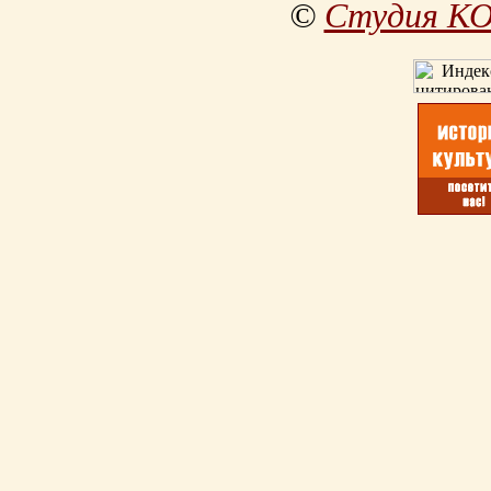
©
Студия К