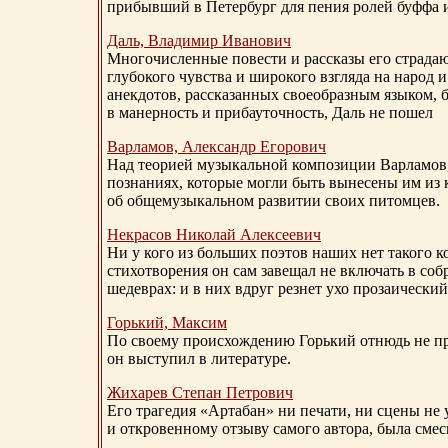
прибывший в Петербург для пения ролей буффа и
Даль, Владимир Иванович
Многочисленные повести и рассказы его страдаю
глубокого чувства и широкого взгляда на народ 
анекдотов, рассказанных своеобразным языком, 
в манерность и прибауточность, Даль не пошел
Варламов, Александр Егорович
Над теорией музыкальной композиции Варламов
познаниях, которые могли быть вынесены им из к
об общемузыкальном развитии своих питомцев.
Некрасов Николай Алексеевич
Ни у кого из больших поэтов наших нет такого к
стихотворения он сам завещал не включать в соб
шедеврах: и в них вдруг резнет ухо прозаический
Горький, Максим
По своему происхождению Горький отнюдь не пр
он выступил в литературе.
Жихарев Степан Петрович
Его трагедия «Артабан» ни печати, ни сцены не 
и откровенному отзыву самого автора, была сме