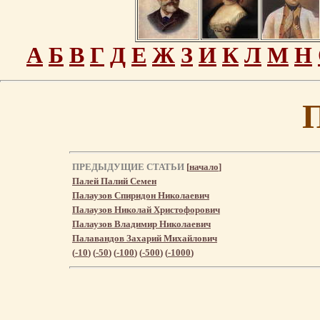
А
Б
В
Г
Д
Е
Ж
З
И
К
Л
М
Н
ПРЕДЫДУЩИЕ СТАТЬИ
[
начало
]
Палей Палий Семен
Палаузов Спиридон Николаевич
Палаузов Николай Христофорович
Палаузов Владимир Николаевич
Палавандов Захарий Михайлович
(
-10
) (
-50
) (
-100
) (
-500
) (
-1000
)