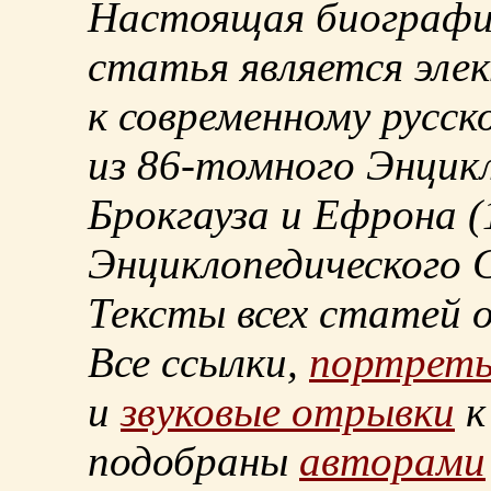
Настоящая биографи
статья является эле
к современному русск
из
86-томного
Энцикл
Брокгауза и Ефрона
(
Энциклопедического С
Тексты всех статей 
Все ссылки,
портрет
и
звуковые отрывки
к
подобраны
авторами