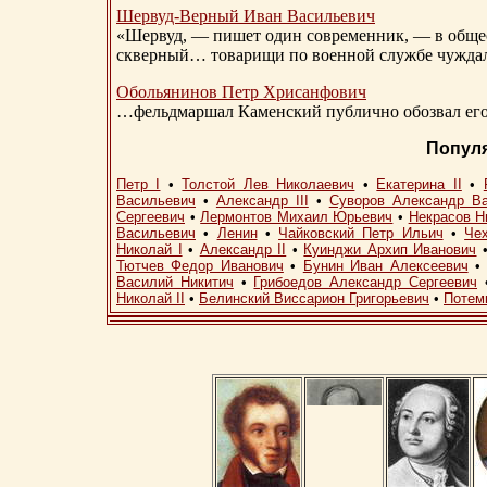
Шервуд-Верный
Иван Васильевич
«Шервуд, — пишет один современник, — в общест
скверный… товарищи по военной службе чуждали
Обольянинов Петр Хрисанфович
…фельдмаршал Каменский публично обозвал его 
Попул
Петр I
•
Толстой Лев Николаевич
•
Екатерина II
•
Васильевич
•
Александр III
•
Суворов Александр В
Сергеевич
•
Лермонтов Михаил Юрьевич
•
Некрасов Н
Васильевич
•
Ленин
•
Чайковский Петр Ильич
•
Че
Николай I
•
Александр II
•
Куинджи Архип Иванович
Тютчев Федор Иванович
•
Бунин Иван Алексеевич
Василий Никитич
•
Грибоедов Александр Сергеевич
Николай II
•
Белинский Виссарион Григорьевич
•
Потем