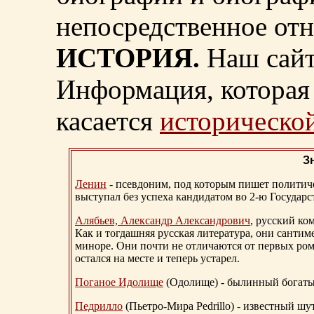
непосредственное от
ИСТОРИЯ.
Наш сайт
Информация, которая 
касается
исторической
З
Ленин
- псевдоним, под которым пишет политичес
выступал без успеха кандидатом во 2-ю Государ
Алябьев, Александр Александрович
, русский ко
Как и тогдашняя русская литература, они сантим
миноре. Они почти не отличаются от первых ром
остался на месте и теперь устарел.
Поганое Идолище
(Одолище) - былинный богат
Педрилло
(Пьетро-Мира Pedrillo) - известный ш