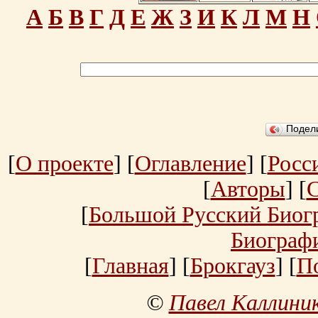
А
Б
В
Г
Д
Е
Ж
З
И
К
Л
М
Н
Подел
[
О проекте
] [
Оглавление
] [
Росс
[
Авторы
] [
[
Большой Русский Биог
Биограф
[
Главная
] [
Брокгауз
] [
П
©
Павел Каллини