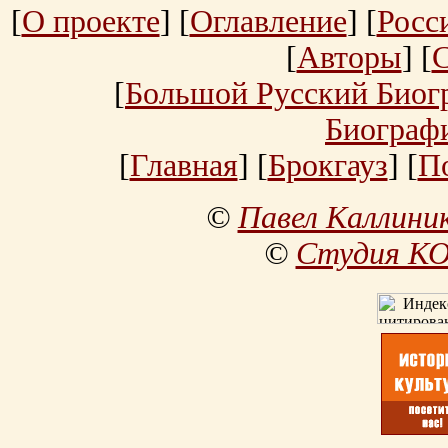
[
О проекте
] [
Оглавление
] [
Росс
[
Авторы
] [
[
Большой Русский Биог
Биограф
[
Главная
] [
Брокгауз
] [
П
©
Павел Каллини
©
Студия К