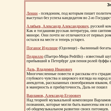
З
Ленин
- псевдоним, под которым пишет политичес
выступал без успеха кандидатом во 2-ю Государ
Алябьев, Александр Александрович
, русский ко
Как и тогдашняя русская литература, они сантим
миноре. Они почти не отличаются от первых ром
остался на месте и теперь устарел.
Поганое Идолище
(Одолище) - былинный богат
Педрилло
(Пьетро-Мира Pedrillo) - известный ш
прибывший в Петербург для пения ролей буффа и
Даль, Владимир Иванович
Многочисленные повести и рассказы его страдаю
глубокого чувства и широкого взгляда на народ 
анекдотов, рассказанных своеобразным языком, 
в манерность и прибауточность, Даль не пошел
Варламов, Александр Егорович
Над теорией музыкальной композиции Варламов
познаниях, которые могли быть вынесены им из к
об общемузыкальном развитии своих питомцев.