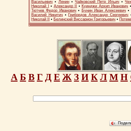
Васильевич
•
Ленин
•
Чайковский Петр Ильич
•
Че
Николай I
•
Александр II
•
Куинджи Архип Иванович
Тютчев Федор Иванович
•
Бунин Иван Алексеевич
Василий Никитич
•
Грибоедов Александр Сергеевич
Николай II
•
Белинский Виссарион Григорьевич
•
Потем
А
Б
В
Г
Д
Е
Ж
З
И
К
Л
М
Н
Подел