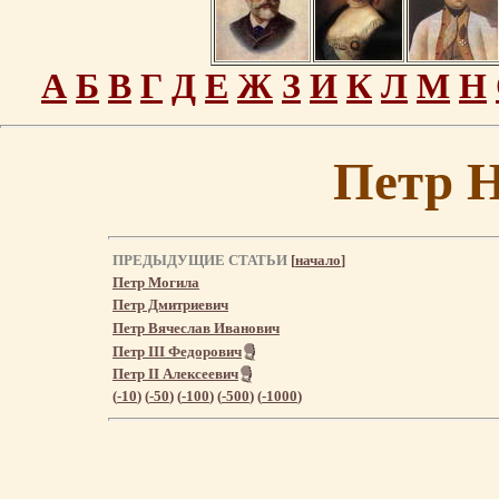
А
Б
В
Г
Д
Е
Ж
З
И
К
Л
М
Н
Петр 
ПРЕДЫДУЩИЕ СТАТЬИ
[
начало
]
Петр Могила
Петр Дмитриевич
Петр Вячеслав Иванович
Петр III Федорович
Петр II Алексеевич
(
-10
) (
-50
) (
-100
) (
-500
) (
-1000
)