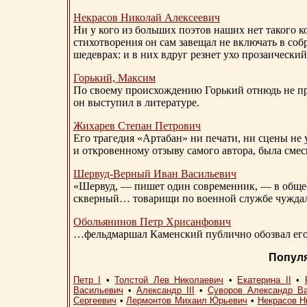
Некрасов Николай Алексеевич
Ни у кого из больших поэтов наших нет такого к
стихотворения он сам завещал не включать в соб
шедеврах: и в них вдруг резнет ухо прозаический
Горький, Максим
По своему происхождению Горький отнюдь не пр
он выступил в литературе.
Жихарев Степан Петрович
Его трагедия «Артабан» ни печати, ни сцены не 
и откровенному отзыву самого автора, была сме
Шервуд-Верный
Иван Васильевич
«Шервуд, — пишет один современник, — в общест
скверный… товарищи по военной службе чуждали
Обольянинов Петр Хрисанфович
…фельдмаршал Каменский публично обозвал его 
Попул
Петр I
•
Толстой Лев Николаевич
•
Екатерина II
•
Васильевич
•
Александр III
•
Суворов Александр В
Сергеевич
•
Лермонтов Михаил Юрьевич
•
Некрасов Н