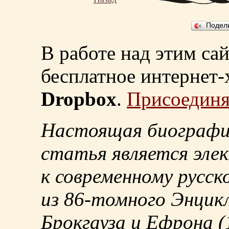
Подел
В работе над этим са
бесплатное интернет
Dropbox
.
Присоединя
Настоящая биографи
статья является эле
к современному русск
из
86-томного
Энцикл
Брокгауза и Ефрона
(