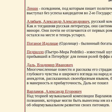
Ленин
- псевдоним, под которым пишет политичес
выступал без успеха кандидатом во 2-ю Государ
Алябьев, Александр Александрович
, русский ко
Как и тогдашняя русская литература, они сантим
миноре. Они почти не отличаются от первых ром
остался на месте и теперь устарел.
Поганое Идолище
(Одолище) - былинный богат
Педрилло
(Пьетро-Мира Pedrillo) - известный ш
прибывший в Петербург для пения ролей буффа и
Даль, Владимир Иванович
Многочисленные повести и рассказы его страдаю
глубокого чувства и широкого взгляда на народ 
анекдотов, рассказанных своеобразным языком, 
в манерность и прибауточность, Даль не пошел
Варламов, Александр Егорович
Над теорией музыкальной композиции Варламов
познаниях, которые могли быть вынесены им из к
об общемузыкальном развитии своих питомцев.