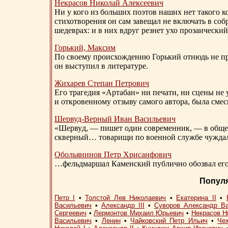
Некрасов Николай Алексеевич
Ни у кого из больших поэтов наших нет такого к
стихотворения он сам завещал не включать в соб
шедеврах: и в них вдруг резнет ухо прозаический
Горький, Максим
По своему происхождению Горький отнюдь не пр
он выступил в литературе.
Жихарев Степан Петрович
Его трагедия «Артабан» ни печати, ни сцены не 
и откровенному отзыву самого автора, была сме
Шервуд-Верный
Иван Васильевич
«Шервуд, — пишет один современник, — в общест
скверный… товарищи по военной службе чуждали
Обольянинов Петр Хрисанфович
…фельдмаршал Каменский публично обозвал его 
Попул
Петр I
•
Толстой Лев Николаевич
•
Екатерина II
•
Васильевич
•
Александр III
•
Суворов Александр В
Сергеевич
•
Лермонтов Михаил Юрьевич
•
Некрасов Н
Васильевич
•
Ленин
•
Чайковский Петр Ильич
•
Че