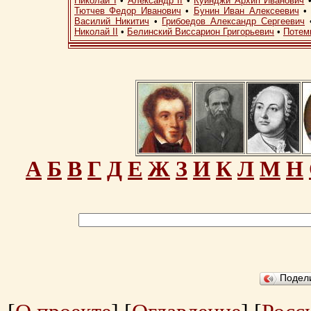
Николай I
•
Александр II
•
Куинджи Архип Иванович
Тютчев Федор Иванович
•
Бунин Иван Алексеевич
Василий Никитич
•
Грибоедов Александр Сергеевич
Николай II
•
Белинский Виссарион Григорьевич
•
Потем
А
Б
В
Г
Д
Е
Ж
З
И
К
Л
М
Н
Подел