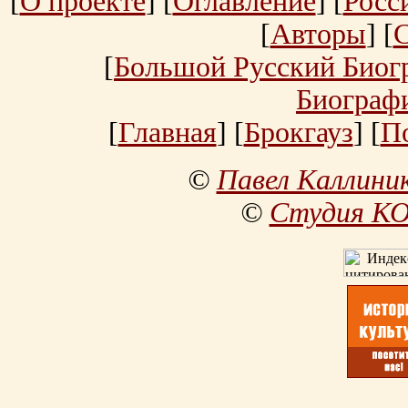
[
О проекте
] [
Оглавление
] [
Росс
[
Авторы
] [
[
Большой Русский Биог
Биограф
[
Главная
] [
Брокгауз
] [
П
©
Павел Каллини
©
Студия К