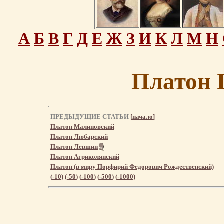
А
Б
В
Г
Д
Е
Ж
З
И
К
Л
М
Н
Платон 
ПРЕДЫДУЩИЕ СТАТЬИ
[
начало
]
Платон Малиновский
Платон Любарский
Платон Левшин
Платон Агриколянский
Платон (в миру Порфирий Федорович Рождественский)
(
-10
) (
-50
) (
-100
) (
-500
) (
-1000
)