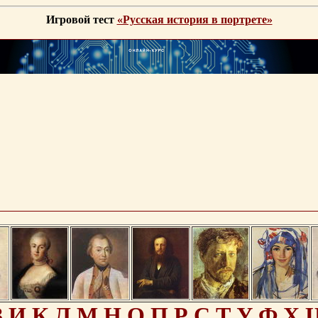
Игровой тест
«Русская история в портрете»
З
И
К
Л
М
Н
О
П
Р
С
Т
У
Ф
Х