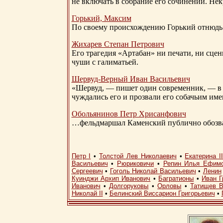
не включать в собрание его сочинений. Нек
Горький, Максим
По своему происхождению Горький отнюдь 
Жихарев Степан Петрович
Его трагедия «Артабан» ни печати, ни сцен
чуши с галиматьей.
Шервуд-Верный
Иван Васильевич
«Шервуд, — пишет один современник, — в 
чуждались его и прозвали его собачьим им
Обольянинов Петр Хрисанфович
…фельдмаршал Каменский публично обозвал
Петр I
•
Толстой Лев Николаевич
•
Екатерина I
Васильевич
•
Рюриковичи
•
Репин Илья Ефим
Сергеевич
•
Гоголь Николай Васильевич
•
Ленин
Куинджи Архип Иванович
•
Багратионы
•
Иван Г
Иванович
•
Долгоруковы
•
Орловы
•
Татищев В
Николай II
•
Белинский Виссарион Григорьевич
•