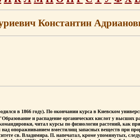
уриевич Константин Адрианов
одился в 1866 году). По окончании курса в Киевском универс
 "Образование и распадение органических кислот у высших р
 командировки, читал курсы по физиологии растений, как при
я над опоражниванием вместилищ запасных веществ при прор
тете св. Владимира. П. напечатал, кроме упомянутых, следующ