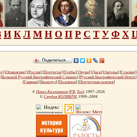
З
И
К
Л
М
Н
О
П
Р
С
Т
У
Ф
Х
Поделиться…
те
] [
Оглавление
] [
Россия
] [
Портреты
] [
Гербы
] [
Звуки
] [
Диск
] [
Авторы
] [
Ссылки
] 
[
Большой Русский Биографический Словарь
] [
Русский Биографический Центр
]
[
Главная
] [
Брокгауз
] [
Половцов
] [
Портретная галерея
]
©
Павел Каллиников
(
FB
,
Twi
)
, 1997–2026
©
Студия КОЛИБРИ
, 1999–2004