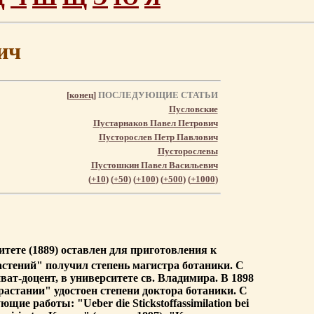
ич
[
конец
]
ПОСЛЕДУЮЩИЕ СТАТЬИ
Пусловские
Пустарнаков Павел Петрович
Пусторослев Петр Павлович
Пусторослевы
Пустошкин Павел Васильевич
(
+10
) (
+50
) (
+100
) (
+500
) (
+1000
)
итете (1889) оставлен для приготовления к
астений" получил степень магистра ботаники. С
ват-доцент, в университете св. Владимира. В 1898
астании" удостоен степени доктора ботаники. С
ие работы: "Ueber die Stickstoffassimilation bei