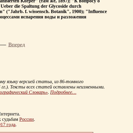
ganisierten Korper" (там же, 1897); "К вопросу о
ber die Spaltung der Glycoside durch
" ("Jahrb. f. wissensch. Botanik", 1900); "Influence
ду процессами испарения воды и разложения
Вперед
му языку версией статьи, из
86-томного
гг.
). Тексты всех статей оставлены неизменными.
иографический Словарь»
.
Подробнее…
нтернета.
к судьбам
России
.
917 года
.