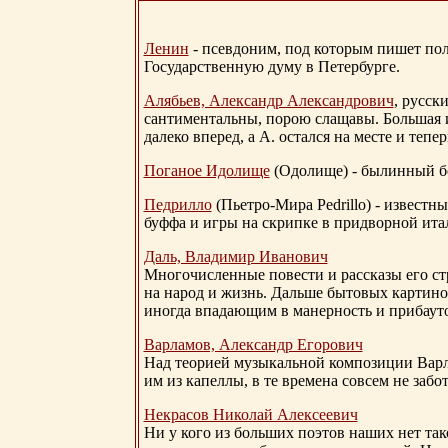
Ленин
- псевдоним, под которым пишет поли
Государственную думу в Петербурге.
Алябьев, Александр Александрович
, русск
сантиментальны, порою слащавы. Большая и
далеко вперед, а А. остался на месте и тепер
Поганое Идолище
(Одолище) - былинный 
Педрилло
(Пьетро-Мира Pedrillo) - извест
буффа и игры на скрипке в придворной ита
Даль, Владимир Иванович
Многочисленные повести и рассказы его стр
на народ и жизнь. Дальше бытовых картино
иногда впадающим в манерность и прибауто
Варламов, Александр Егорович
Над теорией музыкальной композиции Вар
им из капеллы, в те времена совсем не за
Некрасов Николай Алексеевич
Ни у кого из больших поэтов наших нет так