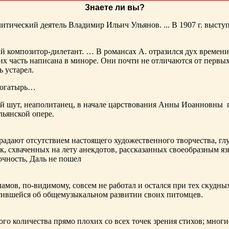
Знаете ли вы?
тический деятель Владимир Ильич Ульянов. ... В 1907 г. выступ
ий композитор-дилетант. … В романсах А. отразился дух времени
х часть написана в миноре. Они почти не отличаются от первы
ь устарел.
богатырь…
ный шут, неаполитанец, в начале царствования Анны Иоанновны
льянской опере.
адают отсутствием настоящего художественного творчества, глу
к, схваченных на лету анекдотов, рассказанных своеобразным яз
чность, Даль не пошел
ламов,
по-видимому
, совсем не работал и остался при тех скудн
ботившейся об общемузыкальном развитии своих питомцев.
ого количества прямо плохих со всех точек зрения стихов; многи