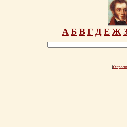
А
Б
В
Г
Д
Е
Ж
[
О проек