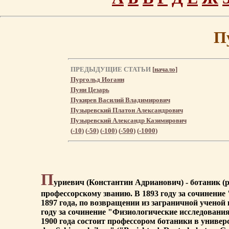
П
ПРЕДЫДУЩИЕ СТАТЬИ
[
начало
]
Пургольд Иоганн
Пуни Цезарь
Пукирев Василий Владимирович
Пузыревский Платон Александрович
Пузыревский Александр Казимирович
(
-10
) (
-50
) (
-100
) (
-500
) (
-1000
)
П
уриевич (Константин Адрианович) - ботаник (р
профессорскому званию. В 1893 году за сочинение
1897 года, по возвращении из заграничной ученой
году за сочинение "Физиологические исследовани
1900 года состоит профессором ботаники в универси