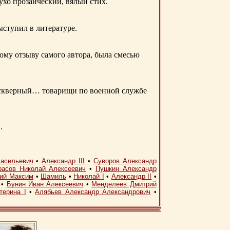
 ухо прозаический, вялый стих.
ыступил в литературе.
ому отзыву самого автора, была смесью
д скверный… товарищи по военной службе
.
асильевич
•
Александр III
•
Суворов Александр
расов Николай Алексеевич
•
Пушкин Александр
кий Максим
•
Шамиль
•
Николай I
•
Александр II
•
•
Бунин Иван Алексеевич
•
Менделеев Дмитрий
терина I
•
Алябьев Александр Александрович
•