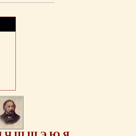
Ц
Ч
Ш
Щ
Э
Ю
Я