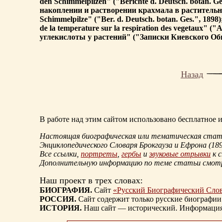
den Schimmelpilzen" ("Berichte d. Deutsch. botan. Ge
накоплении и растворении крахмала в растительной
Schimmelpilze" ("Ber. d. Deutsch. botan. Ges.", 1898
de la temperature sur la respiration des vegetaux"
углекислоты у растений" ("Записки Киевского Общ
Назад
В работе над этим сайтом использовано бесплатное
Настоящая биографическая или тематическая статья
Энциклопедического Словаря Брокгауза и Ефрона
(18
Все ссылки,
портреты
,
гербы
и
звуковые отрывки
к 
Дополнительную информацию по теме статьи смо
Наш проект в трех словах:
БИОГРАФИЯ.
Сайт
«Русский Биографический Сло
РОССИЯ.
Сайт содержит только русские биографии
ИСТОРИЯ.
Наш сайт — исторический. Информация, 