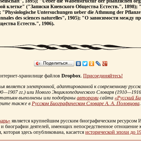
sellschaft", 1895); "Ueber die Wabenstructur der pflanzlichen or
 клетке" ("Записки Киевского Общества Естеств.", 1898); "Ue
); "Physiologische Untersuchungen ueber die Athmung der Pflanzen
 ("Annales des sciences naturelles", 1905); "О зависимости меж
ества Естеств.", 1906).
Поделиться…
 интернет-хранилище файлов
Dropbox
.
Присоединяйтесь!
 является электронной, адаптированной к современному русско
90—1907 гг.
) или Нового Энциклопедического Словаря (
1910—1916 
статьям выполнены или подобраны
авторами
сайта
«Русский Б
трите также в
Русском Биографическом Словаре А. А. Половцова
.
варь»
является крупнейшим русским биографическим ресурсом И
 и биографии деятелей, имеющих непосредственное отношение 
которая здесь опубликована, касается
исторической эпохи до 1