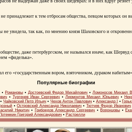
расов не выдержан даже в своих шедеврах: и в них вдруг резнет
не принадлежит к тем отбросам общества, певцом которых он в
ы не увидела, так как, по мнению князя Шаховского и откровенн
обществе, даже петербургском, не назывался иначе, как Шерву
енем «фиделька».
 его «государственным вором, взяточником, дураком набитым»
Популярные биографии
I
•
Романовы
•
Достоевский Федор Михайлович
•
Ломоносов Михаил В
ович
•
Тургенев Иван Сергеевич
•
Лермонтов Михаил Юрьевич
•
Нек
•
Чайковский Петр Ильич
•
Чехов Антон Павлович
•
Александр I
•
Горь
розный
•
Островский Александр Николаевич
•
Тютчев Федор Иванович
асилий Никитич
•
Грибоедов Александр Сергеевич
•
Воронцовы
•
Ека
Потемкин Григорий Александрович
•
Растрелли